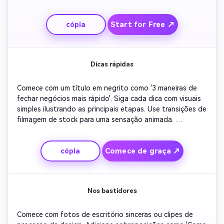
energia de parada de rolagem. Inclua uma breve 
sobreposição explicativa do que resolveu seus pontos 
Start for Free ↗
cópia
de dor. Terminar com slogan confiante e link claro para o 
site do produto para engajamento direto.
Dicas rápidas
Comece com um título em negrito como '3 maneiras de 
fechar negócios mais rápido'. Siga cada dica com visuais 
simples ilustrando as principais etapas. Use transições de 
filmagem de stock para uma sensação animada. 
Destaque a capacidade de criação de vídeo de IA para 
economizar tempo e tornar a mensagem mais forte. 
Comece de graça ↗
cópia
Encerre com um convite para criar um vídeo de pitch de 
vendas rápido para seu próprio produto.
Nos bastidores
Comece com fotos de escritório sinceras ou clipes de 