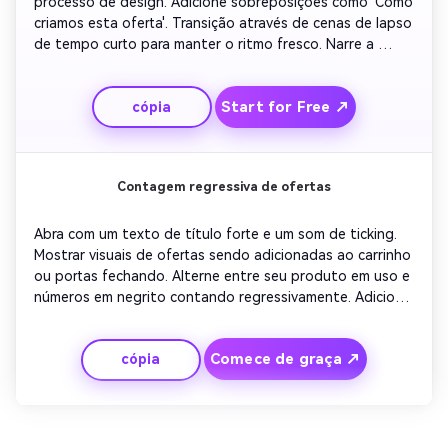
processo de design. Adicione sobreposições como 'Como 
criamos esta oferta'. Transição através de cenas de lapso 
de tempo curto para manter o ritmo fresco. Narre a 
história da marca brevemente, toque no valor do cliente 
e adicione uma linha emocional sobre o trabalho em 
Start for Free ↗
cópia
equipe. Termine com uma vitrine de produto vibrante e 
CTA amigável.
Contagem regressiva de ofertas
Abra com um texto de título forte e um som de ticking. 
Mostrar visuais de ofertas sendo adicionadas ao carrinho 
ou portas fechando. Alterne entre seu produto em uso e 
números em negrito contando regressivamente. Adicione 
sinais de cor de urgência como vermelho ou laranja para 
atenção. Conclua com animação 'Act Now' sincronizada 
Comece de graça ↗
cópia
com música otimista.