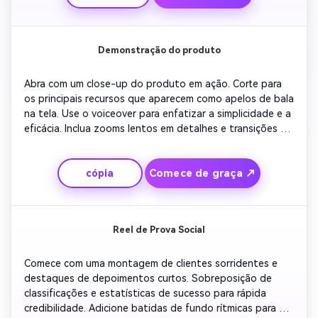
música otimista e forte chamada à ação encorajando os 
espectadores a fazer seu próprio vídeo agora.
Demonstração do produto
Abra com um close-up do produto em ação. Corte para 
os principais recursos que aparecem como apelos de bala 
na tela. Use o voiceover para enfatizar a simplicidade e a 
eficácia. Inclua zooms lentos em detalhes e transições 
suaves para um estilo moderno. Termine com informações 
de contato e animação de compra clara para aumentar o 
Comece de graça ↗
cópia
impacto da conversão.
Reel de Prova Social
Comece com uma montagem de clientes sorridentes e 
destaques de depoimentos curtos. Sobreposição de 
classificações e estatísticas de sucesso para rápida 
credibilidade. Adicione batidas de fundo rítmicas para 