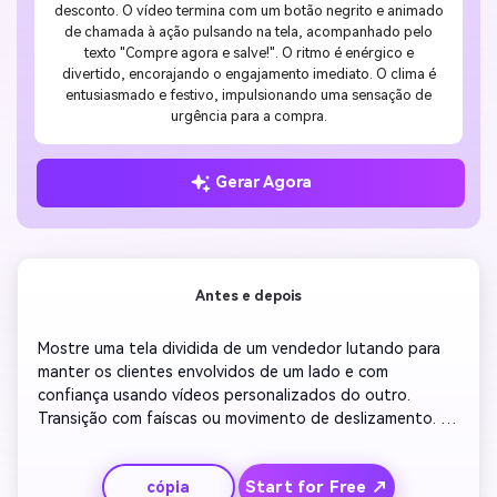
desconto. O vídeo termina com um botão negrito e animado
de chamada à ação pulsando na tela, acompanhado pelo
texto "Compre agora e salve!". O ritmo é enérgico e
divertido, encorajando o engajamento imediato. O clima é
entusiasmado e festivo, impulsionando uma sensação de
urgência para a compra.
Gerar Agora
Antes e depois
Mostre uma tela dividida de um vendedor lutando para 
manter os clientes envolvidos de um lado e com 
confiança usando vídeos personalizados do outro. 
Transição com faíscas ou movimento de deslizamento. 
Destaque melhorias mensuráveis, como conversão de 
leads ou taxas de reunião. Adicione legendas ilustrando 
Start for Free ↗
cópia
transformação e mudanças de energia. Terminar com 