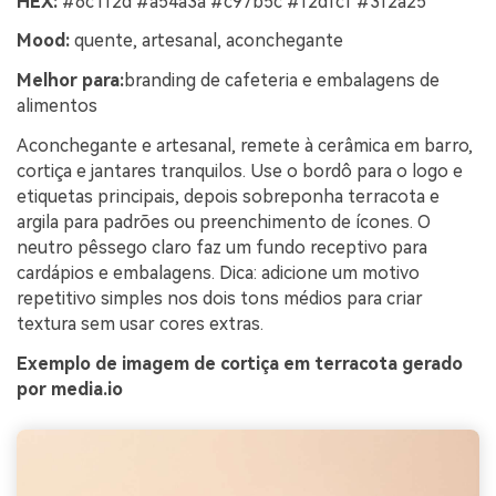
HEX:
#6c1f2d #a54a3a #c97b5c #f2dfcf #3f2a25
Mood:
quente, artesanal, aconchegante
Melhor para:
branding de cafeteria e embalagens de
alimentos
Aconchegante e artesanal, remete à cerâmica em barro,
cortiça e jantares tranquilos. Use o bordô para o logo e
etiquetas principais, depois sobreponha terracota e
argila para padrões ou preenchimento de ícones. O
neutro pêssego claro faz um fundo receptivo para
cardápios e embalagens. Dica: adicione um motivo
repetitivo simples nos dois tons médios para criar
textura sem usar cores extras.
Exemplo de imagem de cortiça em terracota gerado
por media.io