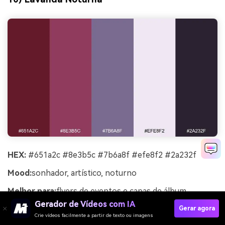
HEX:
#651a2c #8e3b5c #7b6a8f #efe8f2 #2a232f
Mood:
sonhador, artístico, noturno
Melhor para:
flyers de eventos e capas de álbum
Gerador de Vídeos com IA
Sonhadora e artística, lembra um entardecer se
Gerar agora
Crie vídeos facilmente a partir de texto ou imagens
transformando em um lounge noturno. O bordô e