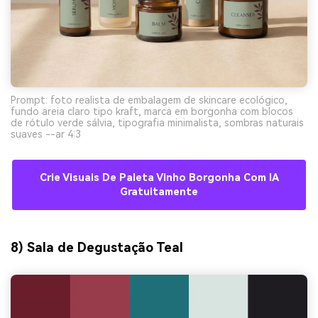
Prompt: foto realista de embalagem de skincare ecológico,
fundo areia claro tipo kraft, marca em borgonha com blocos
de rótulo verde sálvia, tipografia minimalista, sombras naturais
suaves --ar 4:3
Crie Visuais De Paleta Vinho Borgonha Com IA
Gratuitamente
8) Sala de Degustação Teal