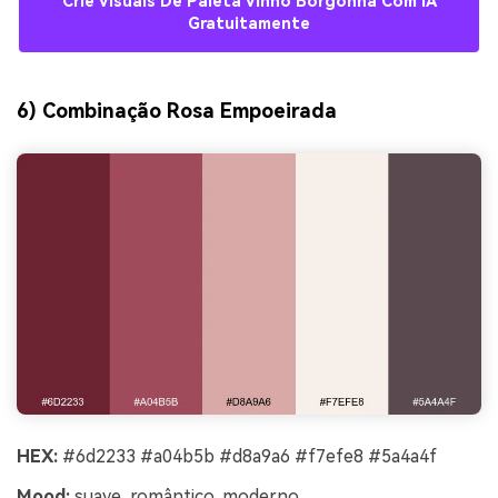
Crie Visuais De Paleta Vinho Borgonha Com IA
Gratuitamente
6) Combinação Rosa Empoeirada
HEX:
#6d2233 #a04b5b #d8a9a6 #f7efe8 #5a4a4f
Mood:
suave, romântico, moderno