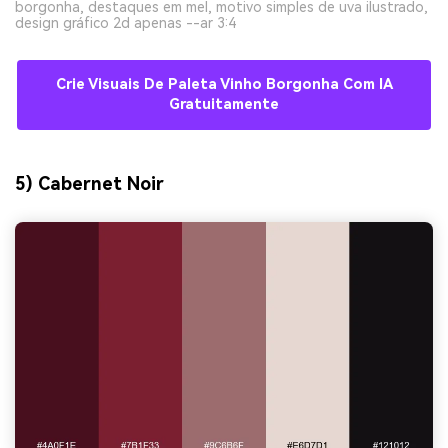
borgonha, destaques em mel, motivo simples de uva ilustrado,
design gráfico 2d apenas --ar 3:4
Crie Visuais De Paleta Vinho Borgonha Com IA
Gratuitamente
5) Cabernet Noir