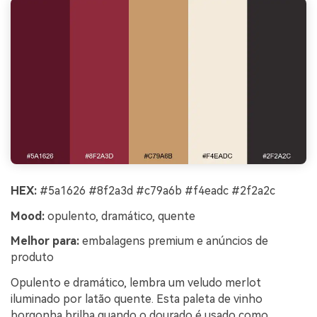
HEX:
#5a1626 #8f2a3d #c79a6b #f4eadc #2f2a2c
Mood:
opulento, dramático, quente
Melhor para:
embalagens premium e anúncios de
produto
Opulento e dramático, lembra um veludo merlot
iluminado por latão quente. Esta paleta de vinho
borgonha brilha quando o dourado é usado como