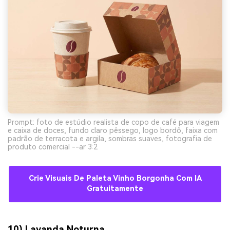
Prompt: foto de estúdio realista de copo de café para viagem
e caixa de doces, fundo claro pêssego, logo bordô, faixa com
padrão de terracota e argila, sombras suaves, fotografia de
produto comercial --ar 3:2
Crie Visuais De Paleta Vinho Borgonha Com IA
Gratuitamente
10) Lavanda Noturna