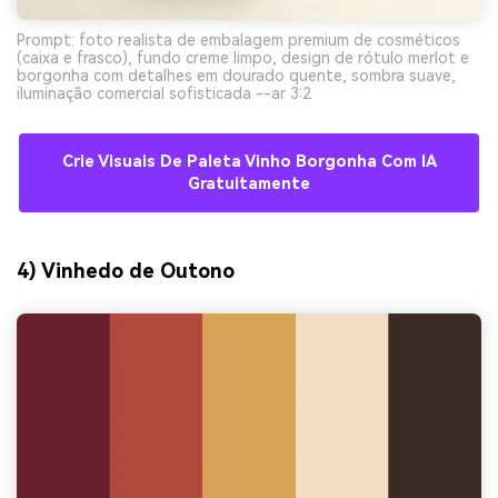
Prompt: foto realista de embalagem premium de cosméticos
(caixa e frasco), fundo creme limpo, design de rótulo merlot e
borgonha com detalhes em dourado quente, sombra suave,
iluminação comercial sofisticada --ar 3:2
Crie Visuais De Paleta Vinho Borgonha Com IA
Gratuitamente
4) Vinhedo de Outono