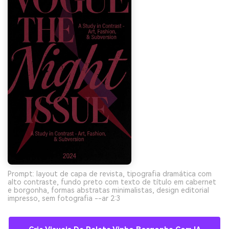
Prompt: layout de capa de revista, tipografia dramática com
alto contraste, fundo preto com texto de título em cabernet
e borgonha, formas abstratas minimalistas, design editorial
impresso, sem fotografia --ar 2:3