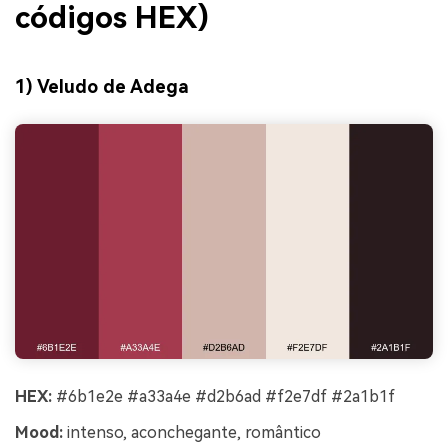
códigos HEX)
1) Veludo de Adega
HEX:
#6b1e2e #a33a4e #d2b6ad #f2e7df #2a1b1f
Mood:
intenso, aconchegante, romântico