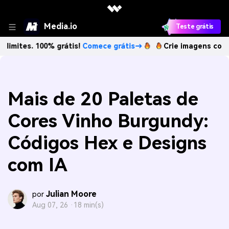
Media.io
Teste grátis
 100% grátis!
Comece grátis→
Crie imagens com IA sem lim
Mais de 20 Paletas de
Cores Vinho Burgundy:
Códigos Hex e Designs
com IA
Julian Moore
por
Aug 07, 26 ·
18 min(s)