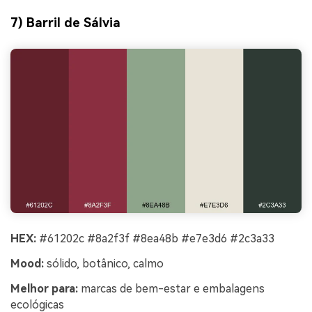
7) Barril de Sálvia
HEX:
#61202c #8a2f3f #8ea48b #e7e3d6 #2c3a33
Mood:
sólido, botânico, calmo
Melhor para:
marcas de bem-estar e embalagens
ecológicas