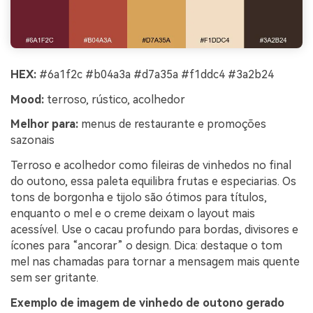
HEX:
#6a1f2c #b04a3a #d7a35a #f1ddc4 #3a2b24
Mood:
terroso, rústico, acolhedor
Melhor para:
menus de restaurante e promoções
sazonais
Terroso e acolhedor como fileiras de vinhedos no final
do outono, essa paleta equilibra frutas e especiarias. Os
tons de borgonha e tijolo são ótimos para títulos,
enquanto o mel e o creme deixam o layout mais
acessível. Use o cacau profundo para bordas, divisores e
ícones para “ancorar” o design. Dica: destaque o tom
mel nas chamadas para tornar a mensagem mais quente
sem ser gritante.
Exemplo de imagem de vinhedo de outono gerado
Crie imagens com