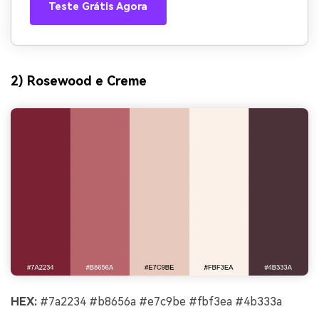
Teste Grátis Agora
2) Rosewood e Creme
HEX:
#7a2234 #b8656a #e7c9be #fbf3ea #4b333a