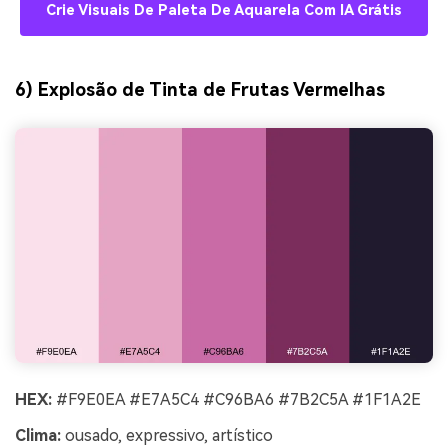
Crie Visuais De Paleta De Aquarela Com IA Grátis
6) Explosão de Tinta de Frutas Vermelhas
HEX:
#F9E0EA #E7A5C4 #C96BA6 #7B2C5A #1F1A2E
Clima:
ousado, expressivo, artístico