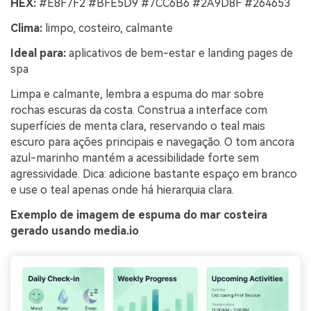
HEX:
#E8F7F2 #BFE5D9 #7CC6B6 #2A9D8F #264653
Clima:
limpo, costeiro, calmante
Ideal para:
aplicativos de bem-estar e landing pages de
spa
Limpa e calmante, lembra a espuma do mar sobre
rochas escuras da costa. Construa a interface com
superfícies de menta clara, reservando o teal mais
escuro para ações principais e navegação. O tom ancora
azul-marinho mantém a acessibilidade forte sem
agressividade. Dica: adicione bastante espaço em branco
e use o teal apenas onde há hierarquia clara.
Exemplo de imagem de espuma do mar costeira
gerado usando media.io