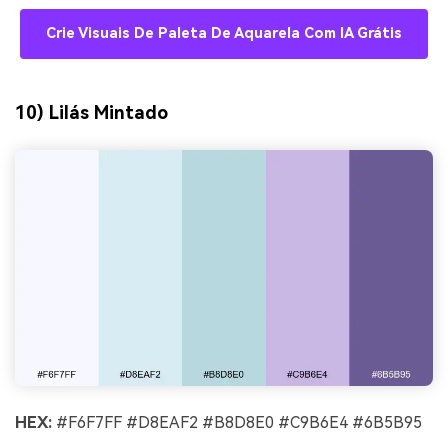
Crie Visuais De Paleta De Aquarela Com IA Grátis
10) Lilás Mintado
HEX:
#F6F7FF #D8EAF2 #B8D8E0 #C9B6E4 #6B5B95