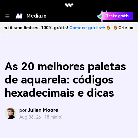
Media.io
Teste grátis
m limites. 100% grátis!
Comece grátis→
Crie imagens com 
As 20 melhores paletas
de aquarela: códigos
hexadecimais e dicas
Julian Moore
por
Aug 06, 26 ·
18 min(s)