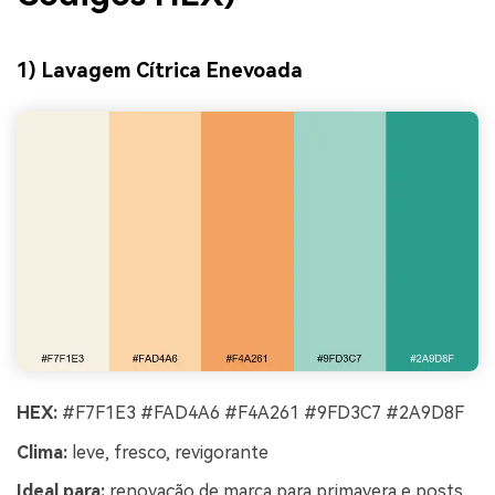
1) Lavagem Cítrica Enevoada
HEX:
#F7F1E3 #FAD4A6 #F4A261 #9FD3C7 #2A9D8F
Clima:
leve, fresco, revigorante
Ideal para:
renovação de marca para primavera e posts