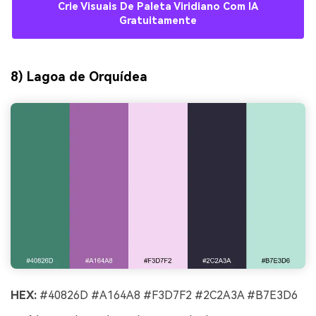
Crie Visuais De Paleta Viridiano Com IA
Gratuitamente
8) Lagoa de Orquídea
HEX:
#40826D #A164A8 #F3D7F2 #2C2A3A #B7E3D6