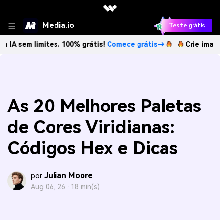
Media.io
Teste grátis
limites. 100% grátis!
Comece grátis→
Crie imagens com IA
As 20 Melhores Paletas
de Cores Viridianas:
Códigos Hex e Dicas
Julian Moore
por
Aug 06, 26 ·
18 min(s)