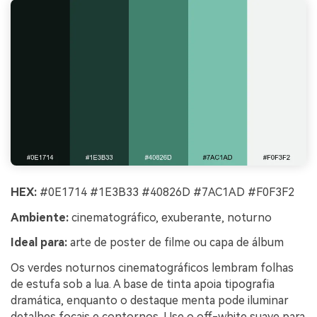
HEX:
#0E1714 #1E3B33 #40826D #7AC1AD #F0F3F2
Ambiente:
cinematográfico, exuberante, noturno
Ideal para:
arte de poster de filme ou capa de álbum
Os verdes noturnos cinematográficos lembram folhas
de estufa sob a lua. A base de tinta apoia tipografia
dramática, enquanto o destaque menta pode iluminar
detalhes focais e contornos. Use o off-white suave para