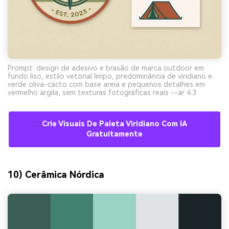
Prompt: design de adesivo e brasão de marca outdoor em
fundo liso, estilo vetorial limpo, predominância de viridiano e
verde oliva-cacto com base areia e pequenos detalhes em
vermelho argila, sem texturas fotográficas reais --ar 4:3
Crie Visuais De Paleta Viridiano Com IA
Gratuitamente
10) Cerâmica Nórdica