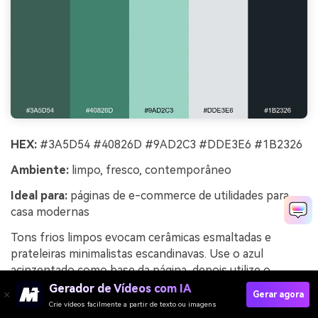
HEX:
#3A5D54 #40826D #9AD2C3 #DDE3E6 #1B2326
Ambiente:
limpo, fresco, contemporâneo
Ideal para:
páginas de e-commerce de utilidades para
casa modernas
Tons frios limpos evocam cerâmicas esmaltadas e
prateleiras minimalistas escandinavas. Use o azul
acinzentado como base da página, depois utilize o
viridiano para botões principais e destaques de
Gerador de Vídeos com IA
Gerar agora
categorias. O carvão mantém os nomes dos produtos
Crie vídeos facilmente a partir de texto ou imagens