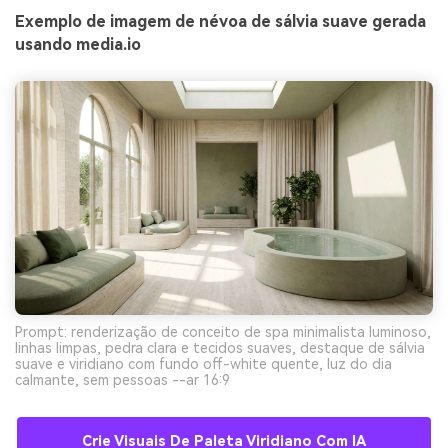
Exemplo de imagem de névoa de sálvia suave gerada
usando media.io
Prompt: renderização de conceito de spa minimalista luminoso,
linhas limpas, pedra clara e tecidos suaves, destaque de sálvia
suave e viridiano com fundo off-white quente, luz do dia
calmante, sem pessoas --ar 16:9
Crie Visuais De Paleta Viridiano Com IA