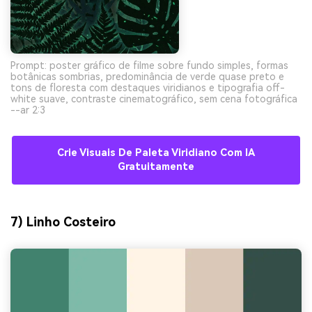
Prompt: poster gráfico de filme sobre fundo simples, formas
botânicas sombrias, predominância de verde quase preto e
tons de floresta com destaques viridianos e tipografia off-
white suave, contraste cinematográfico, sem cena fotográfica
--ar 2:3
Crie Visuais De Paleta Viridiano Com IA
Gratuitamente
7) Linho Costeiro