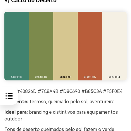
9) Cacto do Deserto
HEX:
#40826D #7C8A4B #D8C690 #B85C3A #F5F0E4
Ambiente:
terroso, queimado pelo sol, aventureiro
Ideal para:
branding e distintivos para equipamentos
outdoor
Tons de deserto queimados pelo sol fazem o verde