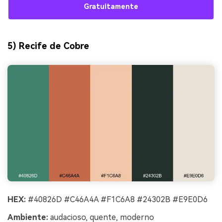
Gratuitamente
5) Recife de Cobre
HEX:
#40826D #C46A4A #F1C6A8 #24302B #E9E0D6
Ambiente:
audacioso, quente, moderno