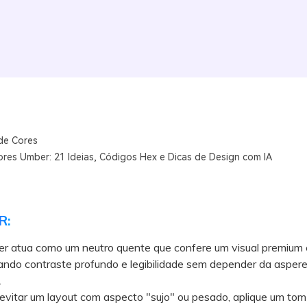
de Cores
ores Umber: 21 Ideias, Códigos Hex e Dicas de Design com IA
R:
r atua como um neutro quente que confere um visual premium e
iando contraste profundo e legibilidade sem depender da asper
.
itar um layout com aspecto "sujo" ou pesado, aplique um tom