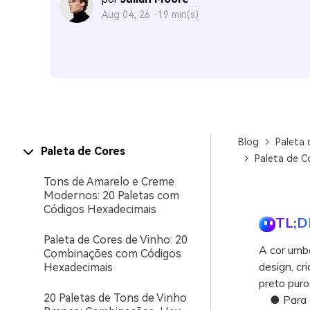
Aug 04, 26 ·
19 min(s)
Blog
Paleta 
Paleta de Cores
Paleta de C
Tons de Amarelo e Creme
Modernos: 20 Paletas com
Códigos Hexadecimais
TL;D
Paleta de Cores de Vinho: 20
A cor umbe
Combinações com Códigos
design, cr
Hexadecimais
preto puro
20 Paletas de Tons de Vinho
● Para ev