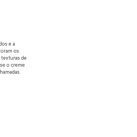
dos e a
coram os
 texturas de
use o creme
chamadas.