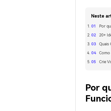
Neste ar
Por q
20+ Id
Quais
Como 
Crie V
Por q
Funci