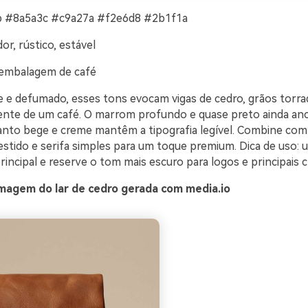
 #8a5a3c #c9a27a #f2e6d8 #2b1f1a
r, rústico, estável
embalagem de café
e defumado, esses tons evocam vigas de cedro, grãos torra
ente de um café. O marrom profundo e quase preto ainda an
anto bege e creme mantêm a tipografia legível. Combine com
estido e serifa simples para um toque premium. Dica de uso: 
incipal e reserve o tom mais escuro para logos e principais 
magem do lar de cedro gerada com media.io