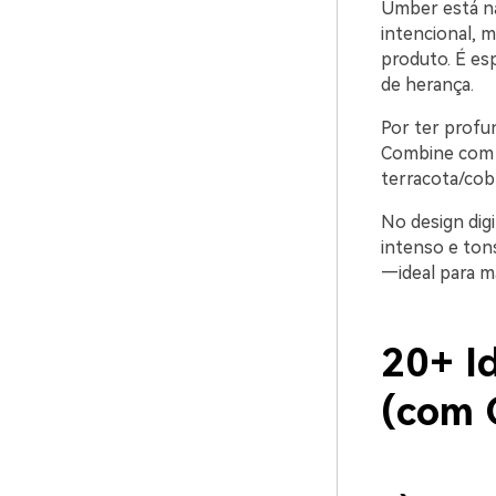
Umber está na
intencional, m
produto. É esp
de herança.
Por ter profu
Combine com cr
terracota/cob
No design dig
intenso e ton
—ideal para ma
20+ I
(com 