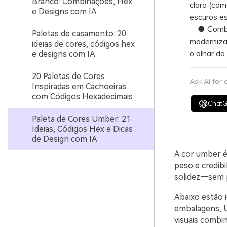
Branco: Combinações, Hex
claro (co
e Designs com IA
escuros es
● Combine
Paletas de casamento: 20
modernizar
ideias de cores, códigos hex
o olhar do
e designs com IA
20 Paletas de Cores
Ask AI for
Inspiradas em Cachoeiras
com Códigos Hexadecimais
Chat
Paleta de Cores Umber: 21
Ideias, Códigos Hex e Dicas
de Design com IA
A cor umber é
peso e credibi
solidez—sem p
Abaixo estão 
embalagens, U
visuais combi