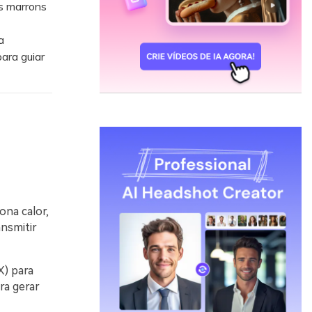
s marrons
a
para guiar
na calor,
ansmitir
X) para
ra gerar