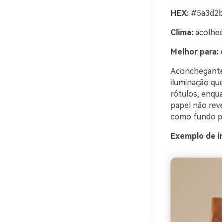
HEX:
#5a3d2b
Clima:
acolhedo
Melhor para:
Aconchegante 
iluminação qu
rótulos, enqu
papel não rev
como fundo pr
Exemplo de i