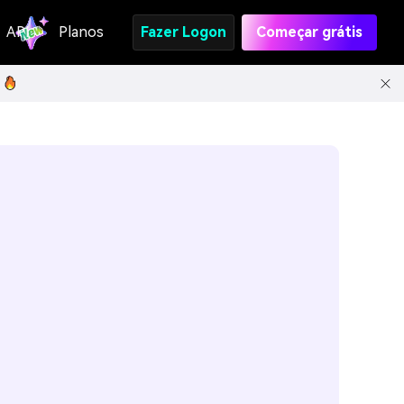
API
Planos
Fazer Logon
Começar grátis