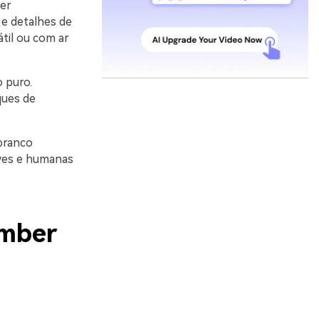
er
 e detalhes de
til ou com ar
 puro.
ques de
branco
aves e humanas
Umber