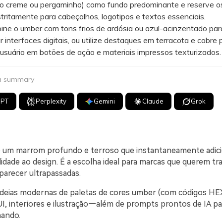
mo creme ou pergaminho) como fundo predominante e reserve o
tritamente para cabeçalhos, logotipos e textos essenciais.
 o umber com tons frios de ardósia ou azul-acinzentado par
 interfaces digitais, ou utilize destaques em terracota e cobre 
 usuário em botões de ação e materiais impressos texturizados.
 a summary
GPT
Perplexity
Gemini
Claude
Grok
 um marrom profundo e terroso que instantaneamente adicio
lidade ao design. É a escolha ideal para marcas que querem tr
arecer ultrapassadas.
ideias modernas de paletas de cores umber (com códigos HE
I, interiores e ilustração—além de prompts prontos de IA pa
nando.