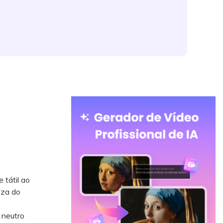
 tátil ao
eza do
 neutro