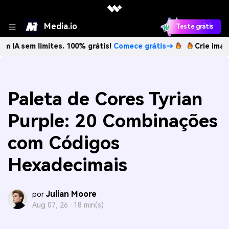
Media.io
Teste grátis
 limites. 100% grátis!
Comece grátis→
Crie imagens com I
Paleta de Cores Tyrian
Purple: 20 Combinações
com Códigos
Hexadecimais
Julian Moore
por
Aug 07, 26 ·
18 min(s)