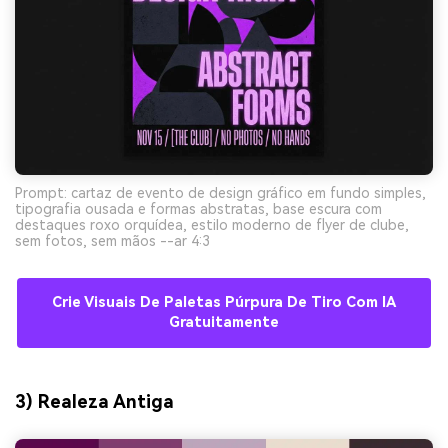
Prompt: cartaz de evento de design gráfico em fundo simples,
tipografia ousada e formas abstratas, base escura com
destaques roxo orquídea, estilo moderno de flyer de clube,
sem fotos, sem mãos --ar 4:3
Crie Visuais De Paletas Púrpura De Tiro Com IA
Gratuitamente
3) Realeza Antiga