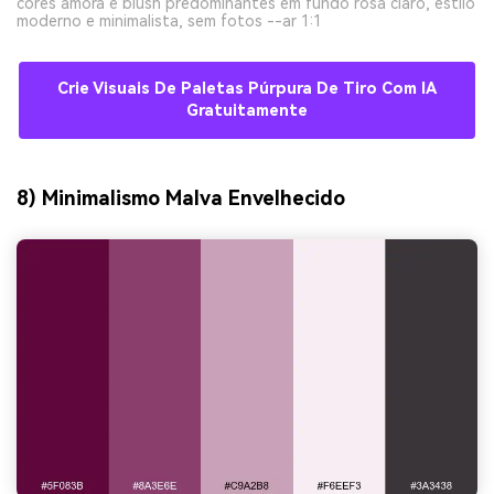
cores amora e blush predominantes em fundo rosa claro, estilo
moderno e minimalista, sem fotos --ar 1:1
Crie Visuais De Paletas Púrpura De Tiro Com IA
Gratuitamente
8) Minimalismo Malva Envelhecido