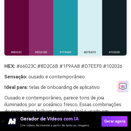
HEX:
#66023C #8D2C6B #1F9AA8 #D7EEF0 #102026
Sensação:
ousado e contemporâneo
Ideal para:
telas de onboarding de aplicativo
Ousado e contemporâneo, parece tons de joia
iluminados por ar oceânico fresco. Essas combinações
de roxo tyrian brilham quando o teal é usado em
destaques, estados de progresso e micro-interações.
Gerador de Vídeos com IA
Gerar agora
Mantenha o aqua claro como fundo para que os tons
Crie vídeos facilmente a partir de texto ou imagens