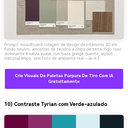
Prompt: moodboard colagem de design de interiores 2D em
fundo neutro, amostras de tecidos e chips de tinta, figo roxo
dominante e sálvia suave com base greige quente, layout
editorial limpo, sem foto de ambiente real --ar 4:3
Crie Visuais De Paletas Púrpura De Tiro Com IA
Gratuitamente
10) Contraste Tyrian com Verde-azulado