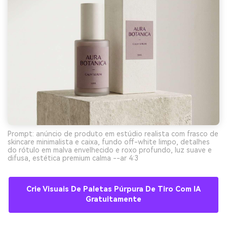
Prompt: anúncio de produto em estúdio realista com frasco de
skincare minimalista e caixa, fundo off-white limpo, detalhes
do rótulo em malva envelhecido e roxo profundo, luz suave e
difusa, estética premium calma --ar 4:3
Crie Visuais De Paletas Púrpura De Tiro Com IA
Gratuitamente