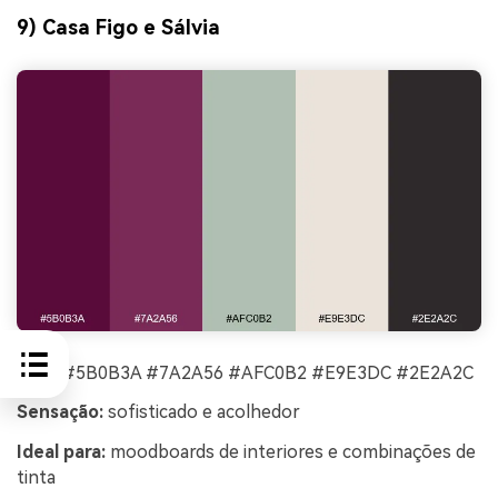
9) Casa Figo e Sálvia
HEX:
#5B0B3A #7A2A56 #AFC0B2 #E9E3DC #2E2A2C
Sensação:
sofisticado e acolhedor
Ideal para:
moodboards de interiores e combinações de
tinta