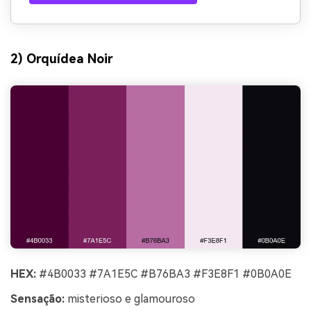
2) Orquídea Noir
HEX:
#4B0033 #7A1E5C #B76BA3 #F3E8F1 #0B0A0E
Sensação:
misterioso e glamouroso