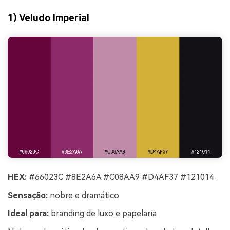
1) Veludo Imperial
HEX:
#66023C #8E2A6A #C08AA9 #D4AF37 #121014
Sensação:
nobre e dramático
Ideal para:
branding de luxo e papelaria