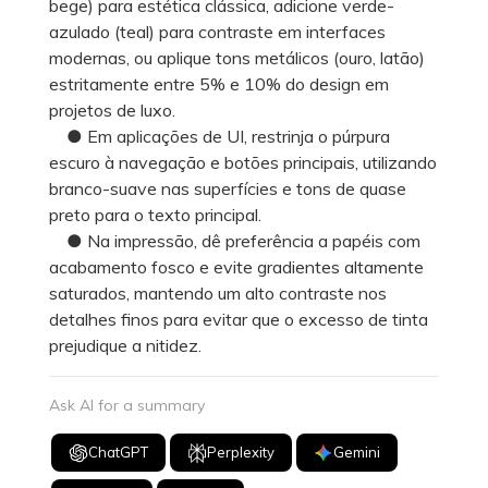
bege) para estética clássica, adicione verde-
azulado (teal) para contraste em interfaces
modernas, ou aplique tons metálicos (ouro, latão)
estritamente entre 5% e 10% do design em
projetos de luxo.
● Em aplicações de UI, restrinja o púrpura
escuro à navegação e botões principais, utilizando
branco-suave nas superfícies e tons de quase
preto para o texto principal.
● Na impressão, dê preferência a papéis com
acabamento fosco e evite gradientes altamente
saturados, mantendo um alto contraste nos
detalhes finos para evitar que o excesso de tinta
prejudique a nitidez.
Ask AI for a summary
ChatGPT
Perplexity
Gemini