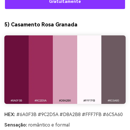
Gratuitamente
5) Casamento Rosa Granada
HEX:
#6A0F3B #9C2D5A #D8A2B8 #FFF7FB #6C5A60
Sensação:
romântico e formal