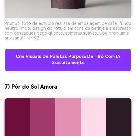
Prompt: foto de estúdio realista de embalagem de café, fundo
neutro limpo, design do rótulo em tons de berinjela e espresso
com destaques bege quente, sombras suaves, vibe premium e
artesanal --ar 3:2
Crie Visuais De Paletas Púrpura De Tiro Com IA
Gratuitamente
7) Pôr do Sol Amora