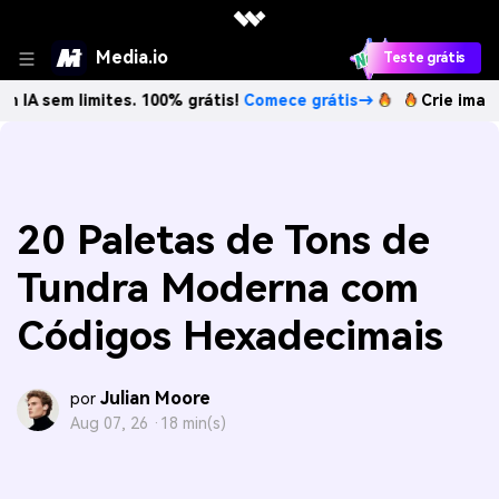
Media.io
Teste grátis
limites. 100% grátis!
Comece grátis→
Crie imagens com IA
20 Paletas de Tons de
Tundra Moderna com
Códigos Hexadecimais
Julian Moore
por
Aug 07, 26 ·
18 min(s)