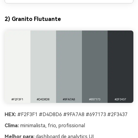
2) Granito Flutuante
HEX:
#F2F3F1 #D4D8D6 #9FA7A8 #697173 #2F3437
Clima:
minimalista, frio, profissional
Melhor para:
dashboard de analytics UI