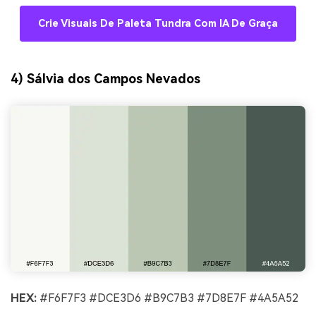
Crie Visuais De Paleta Tundra Com IA De Graça
4) Sálvia dos Campos Nevados
HEX:
#F6F7F3 #DCE3D6 #B9C7B3 #7D8E7F #4A5A52