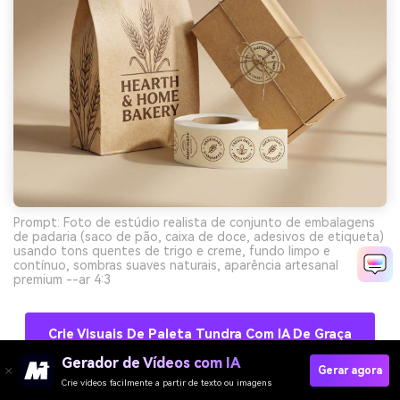
Prompt: Foto de estúdio realista de conjunto de embalagens
de padaria (saco de pão, caixa de doce, adesivos de etiqueta)
usando tons quentes de trigo e creme, fundo limpo e
contínuo, sombras suaves naturais, aparência artesanal
premium --ar 4:3
Crie Visuais De Paleta Tundra Com IA De Graça
Gerador de Vídeos com IA
Gerar agora
Crie vídeos facilmente a partir de texto ou imagens