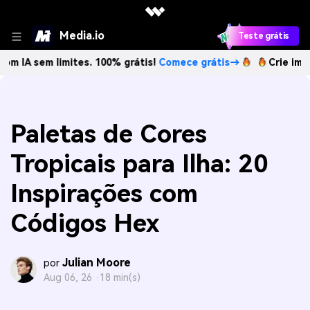
Media.io
Teste grátis
m limites. 100% grátis!
Comece grátis→
Crie imagens com 
Paletas de Cores
Tropicais para Ilha: 20
Inspirações com
Códigos Hex
Julian Moore
por
Aug 06, 26 ·
18 min(s)