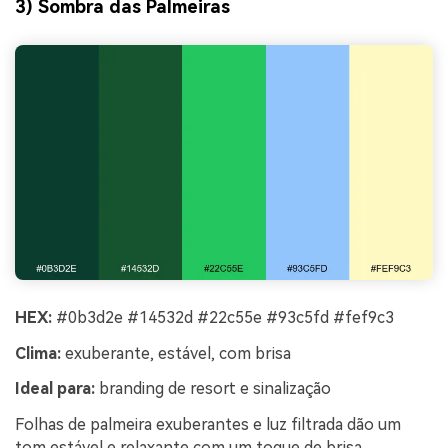
3) Sombra das Palmeiras
HEX:
#0b3d2e #14532d #22c55e #93c5fd #fef9c3
Clima:
exuberante, estável, com brisa
Ideal para:
branding de resort e sinalização
Folhas de palmeira exuberantes e luz filtrada dão um
tom estável e relaxante com um toque de brisa