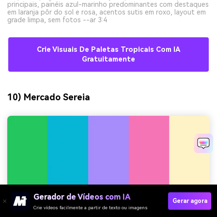
principais, painéis azul-marinho predominantes com destaques
em laranja pôr do sol e rosa, acentos sutis em roxo, layout em
grade limpa, sem fotos --ar 3:4
Crie Visuais De Paletas Tropicais Com IA
Gratuitamente
10) Mercado Sereia
Gerador de Vídeos com IA
Gerar agora
Crie vídeos facilmente a partir de texto ou imagens