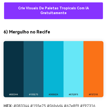
Crie Visuais De Paletas Tropicais Com IA
Gratuitamente
6) Mergulho no Recife
HEX:
#083344 #155e75 #06b6d4 #67e8f9 #f97316