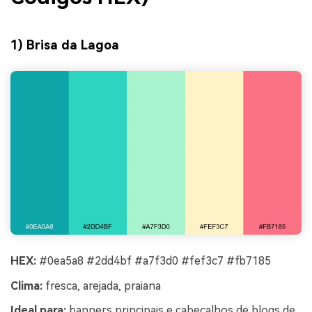
1) Brisa da Lagoa
HEX:
#0ea5a8 #2dd4bf #a7f3d0 #fef3c7 #fb7185
Clima:
fresca, arejada, praiana
Ideal para:
banners principais e cabeçalhos de blogs de