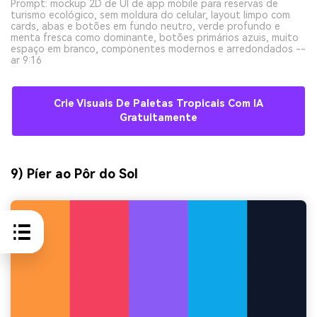
Prompt: mockup 2D de UI de app mobile para reservas de
turismo ecológico, sem moldura do celular, layout limpo com
cards, abas e botões em fundo neutro, verde profundo e
menta fresca como dominante, botões primários azuis, muito
espaço em branco, componentes modernos e arredondados --
ar 9:16
Crie Visuais De Paletas Tropicais Com IA
Gratuitamente
9) Píer ao Pôr do Sol