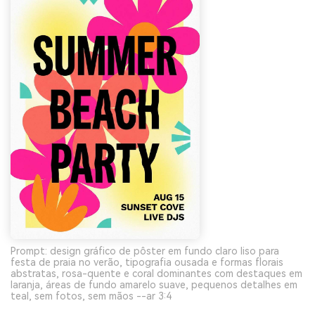
Prompt: design gráfico de pôster em fundo claro liso para
festa de praia no verão, tipografia ousada e formas florais
abstratas, rosa-quente e coral dominantes com destaques em
laranja, áreas de fundo amarelo suave, pequenos detalhes em
teal, sem fotos, sem mãos --ar 3:4