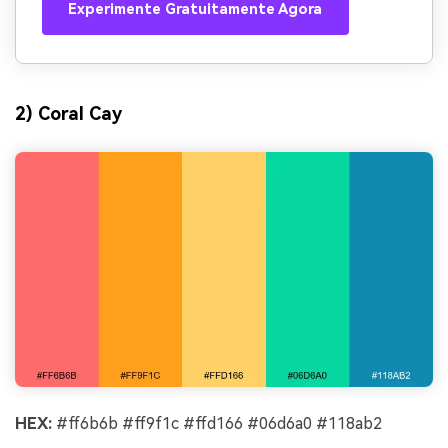
Experimente Gratuitamente Agora
2) Coral Cay
HEX:
#ff6b6b #ff9f1c #ffd166 #06d6a0 #118ab2