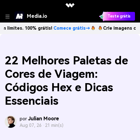
Media.io
Teste grátis
s. 100% grátis!
Comece grátis→
Crie imagens com IA sem l
22 Melhores Paletas de
Cores de Viagem:
Códigos Hex e Dicas
Essenciais
Julian Moore
por
Aug 07, 26 ·
21 min(s)