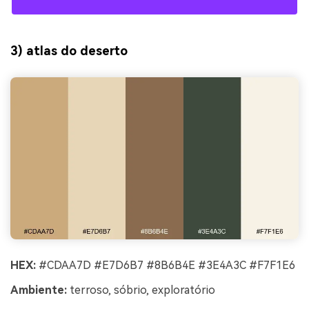
3) atlas do deserto
HEX:
#CDAA7D #E7D6B7 #8B6B4E #3E4A3C #F7F1E6
Ambiente:
terroso, sóbrio, exploratório