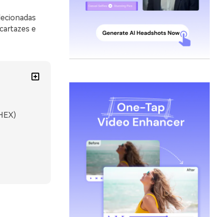
lecionadas
cartazes e
 HEX)