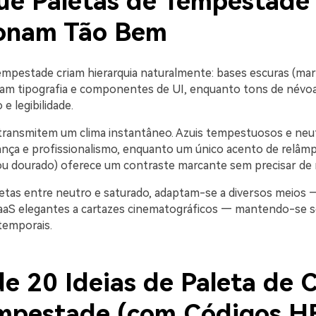
ue Paletas de Tempestade
onam Tão Bem
empestade criam hierarquia naturalmente: bases escuras (mar
ram tipografia e componentes de UI, enquanto tons de névoa
e legibilidade.
ransmitem um clima instantâneo. Azuis tempestuosos e neut
nça e profissionalismo, enquanto um único acento de relâmp
ou dourado) oferece um contraste marcante sem precisar de 
etas entre neutro e saturado, adaptam-se a diversos meios 
aaS elegantes a cartazes cinematográficos — mantendo-se 
temporais.
e 20 Ideias de Paleta de 
mpestade (com Códigos H