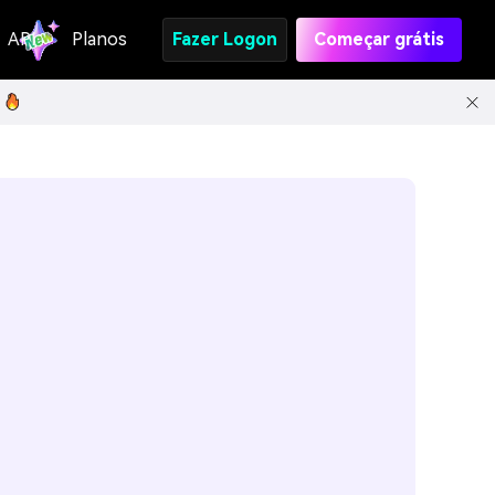
API
Planos
Fazer Logon
Começar grátis