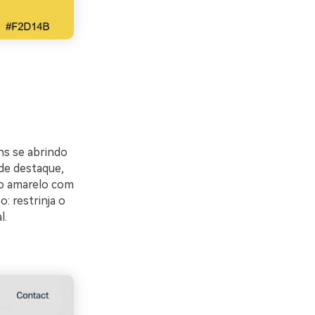
ns se abrindo
de destaque,
 o amarelo com
: restrinja o
l.