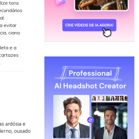
lize tons
ecundários
al.
a evitar
ia, ciano
leta e a
 cartazes
.
s ardósia e
derno, ousado