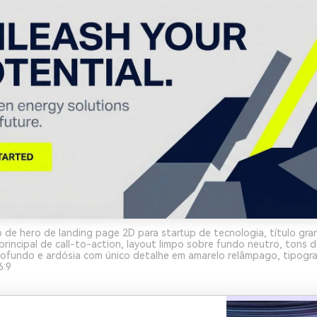
de hero de landing page 2D para startup de tecnologia, título gr
principal de call-to-action, layout limpo sobre fundo neutro, tons
ofundo e ardósia com único detalhe em amarelo relâmpago, tipogra
6:9