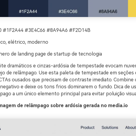
 #1F2A44 #3E4C66 #8A94A6 #F2D14B
co, elétrico, moderno
hero de landing page de startup de tecnologia
ite dramáticos e cinzas-ardósia de tempestade evocam nuve
jo de relâmpago. Use esta paleta de tempestade em seções 
TAs ousados que precisam de contraste imediato. Combine
egativo e deixe os tons frios dominarem o fundo. Dica de uso
ago a um único elemento principal para evitar poluição visua
magem de relâmpago sobre ardósia gerada no media.io