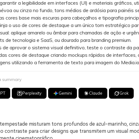
antir a legibilidade em interfaces (UI) e materiais gráficos, uti
névoa ou cinza no fundo, tons médios de ardósia para painéis s
as cores base mais escuras para cabeçalhos e tipografia princip
ja o uso de cores de destaque a um único tom estratégico par
isual: aplique amarelo ou âmbar para chamadas de ação e urgênc
ts de tecnologia e SaaS, ou dourado para branding premium.
 aprovar o sistema visual definitivo, teste o contraste da pa
das cores de destaque criando mockups rápidos de interfaces,
ens utilizando a ferramenta de texto para imagem do Media.io
 a summary
GPT
Perplexity
Gemini
Claude
Grok
 tempestade misturam tons profundos de azul-marinho, cinza
to contraste para criar designs que transmitem um visual mo
mente cinematográfico.