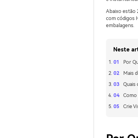
Abaixo estão 
com códigos H
embalagens.
Neste ar
Por Q
Mais d
Quais
Como 
Crie V