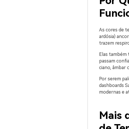
Por Q
Funci
As cores de t
ardósia) anco
trazem respiro 
Elas também t
passam confia
ciano, âmbar 
Por serem pal
dashboards S
modernas e a
Mais d
de Te