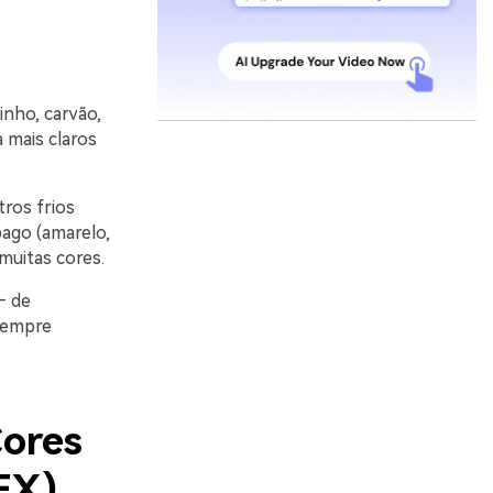
inho, carvão,
 mais claros
ros frios
ago (amarelo,
muitas cores.
— de
sempre
Cores
EX)