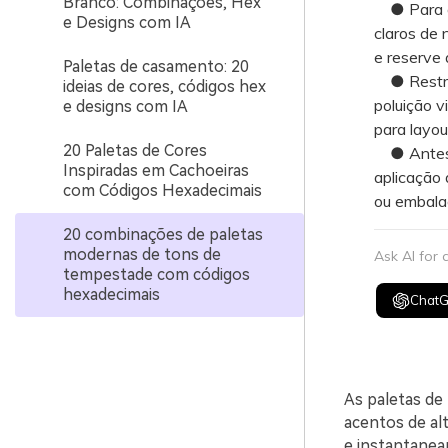
Branco: Combinações, Hex
● Para gar
e Designs com IA
claros de 
e reserve 
Paletas de casamento: 20
● Restrin
ideias de cores, códigos hex
poluição v
e designs com IA
para layou
20 Paletas de Cores
● Antes de
Inspiradas em Cachoeiras
aplicação 
com Códigos Hexadecimais
ou embalag
20 combinações de paletas
modernas de tons de
Ask AI for
tempestade com códigos
hexadecimais
Chat
As paletas de
acentos de al
e instantanea