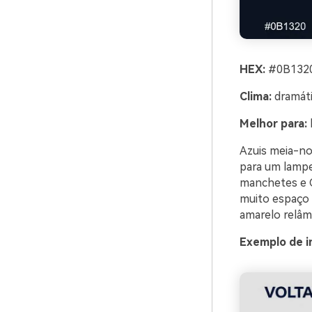
HEX:
#0B1320
Clima:
dramáti
Melhor para:
Azuis meia-no
para um lampe
manchetes e C
muito espaço n
amarelo relâmp
Exemplo de i