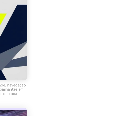
ande, navegação
 dominantes em
fia mínima