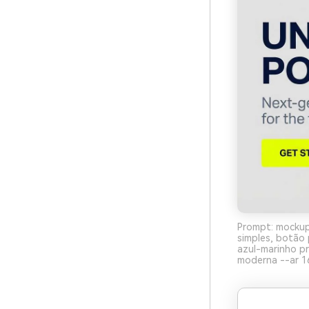
Prompt: mockup 
simples, botão 
azul-marinho pr
moderna --ar 1