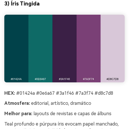
3) Íris Tingida
HEX:
#01424a #0e6a67 #3a1f46 #7a3f74 #d8c7d8
Atmosfera:
editorial, artístico, dramático
Melhor para:
layouts de revistas e capas de álbuns
Teal profundo e púrpura íris evocam papel manchado,