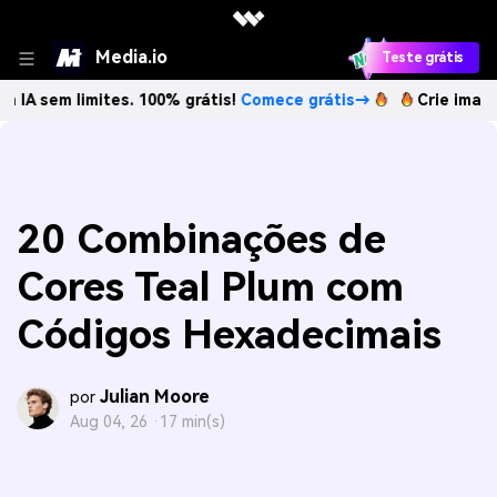
Media.io
Teste grátis
limites. 100% grátis!
Comece grátis→
Crie imagens com IA
20 Combinações de
Cores Teal Plum com
Códigos Hexadecimais
Julian Moore
por
Aug 04, 26 ·
17 min(s)