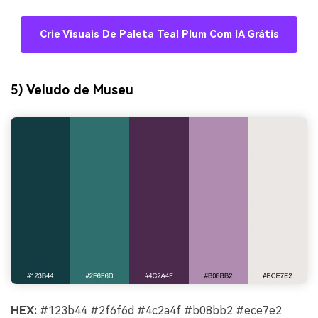
Crie Visuais De Paleta Teal Plum Com IA Grátis
5) Veludo de Museu
HEX:
#123b44 #2f6f6d #4c2a4f #b08bb2 #ece7e2