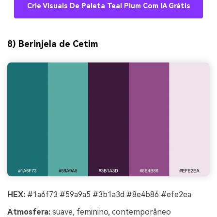
Crie Visuais De Paleta Teal Plum Com IA Grátis
8) Berinjela de Cetim
HEX:
#1a6f73 #59a9a5 #3b1a3d #8e4b86 #efe2ea
Atmosfera:
suave, feminino, contemporâneo