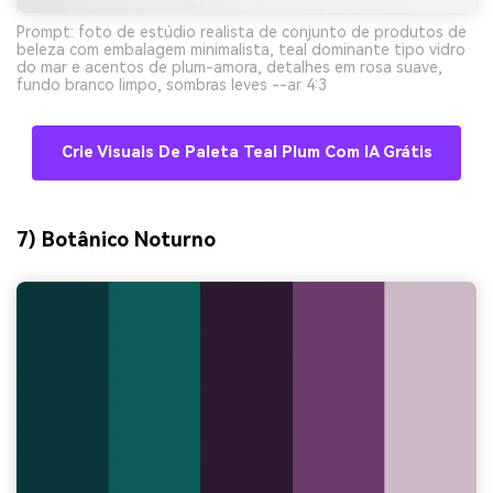
Prompt: foto de estúdio realista de conjunto de produtos de
beleza com embalagem minimalista, teal dominante tipo vidro
do mar e acentos de plum-amora, detalhes em rosa suave,
fundo branco limpo, sombras leves --ar 4:3
Crie Visuais De Paleta Teal Plum Com IA Grátis
7) Botânico Noturno