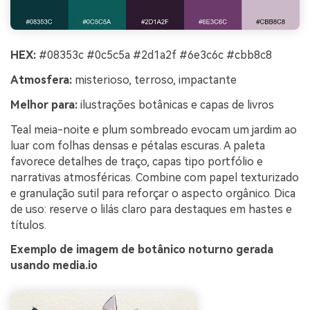
HEX:
#08353c #0c5c5a #2d1a2f #6e3c6c #cbb8c8
Atmosfera:
misterioso, terroso, impactante
Melhor para:
ilustrações botânicas e capas de livros
Teal meia-noite e plum sombreado evocam um jardim ao
luar com folhas densas e pétalas escuras. A paleta
favorece detalhes de traço, capas tipo portfólio e
narrativas atmosféricas. Combine com papel texturizado
e granulação sutil para reforçar o aspecto orgânico. Dica
de uso: reserve o lilás claro para destaques em hastes e
títulos.
Exemplo de imagem de botânico noturno gerada
usando media.io