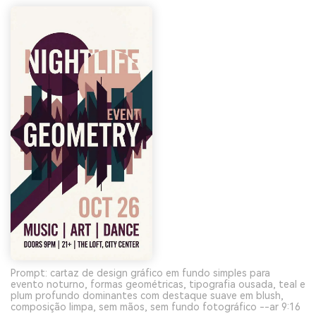
Prompt: cartaz de design gráfico em fundo simples para
evento noturno, formas geométricas, tipografia ousada, teal e
plum profundo dominantes com destaque suave em blush,
composição limpa, sem mãos, sem fundo fotográfico --ar 9:16