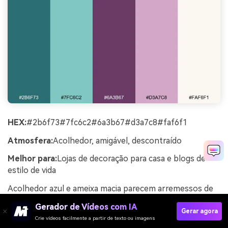
HEX:
#2b6f73#7fc6c2#6a3b67#d3a7c8#faf6f1
Atmosfera:
Acolhedor, amigável, descontraído
Melhor para:
Lojas de decoração para casa e blogs de
estilo de vida
Acolhedor azul e ameixa macia parecem arremessos de
malha e noites à luz de velas. O contraste suave torna-o
Gerador de Vídeos com IA
fácil de usar para cabeçalhos de blogs, lookbooks e
Gerar agora
Crie vídeos facilmente a partir de texto ou imagens
branding de pequenas lojas. Combine com brancos