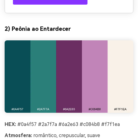
2) Peônia ao Entardecer
HEX:
#0a4f57 #2a7f7a #6a2e63 #c084b8 #f7f1ea
Atmosfera:
romântico, crepuscular, suave