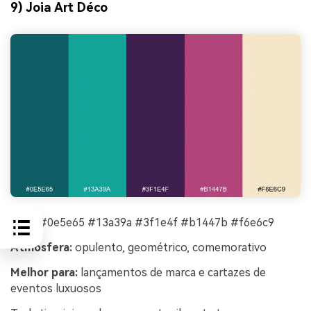
9) Joia Art Déco
HEX:
#0e5e65 #13a39a #3f1e4f #b1447b #f6e6c9
Atmosfera:
opulento, geométrico, comemorativo
Melhor para:
lançamentos de marca e cartazes de
eventos luxuosos