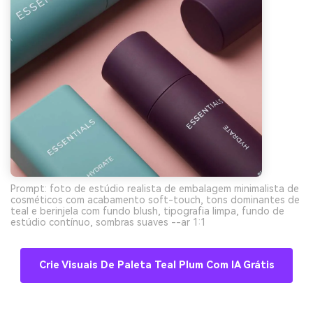
Prompt: foto de estúdio realista de embalagem minimalista de
cosméticos com acabamento soft-touch, tons dominantes de
teal e berinjela com fundo blush, tipografia limpa, fundo de
estúdio contínuo, sombras suaves --ar 1:1
Crie Visuais De Paleta Teal Plum Com IA Grátis