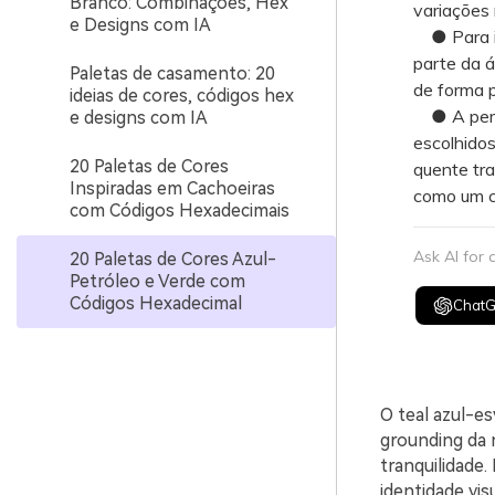
Branco: Combinações, Hex
variações
e Designs com IA
● Para im
parte da á
Paletas de casamento: 20
de forma p
ideias de cores, códigos hex
● A perce
e designs com IA
escolhido
20 Paletas de Cores
quente tr
Inspiradas em Cachoeiras
como um c
com Códigos Hexadecimais
Ask AI for
20 Paletas de Cores Azul-
Petróleo e Verde com
Códigos Hexadecimal
Chat
O teal azul-e
grounding da 
tranquilidade.
identidade visu