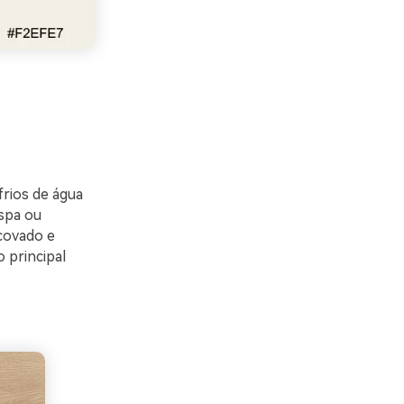
frios de água
 spa ou
covado e
 principal