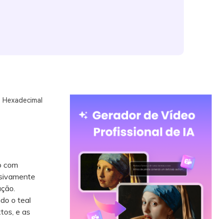
s Hexadecimal
o com
ssivamente
ação.
do o teal
tos, e as