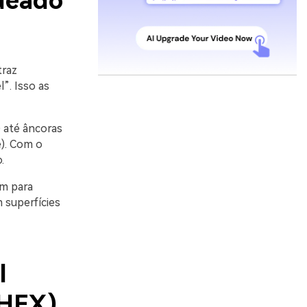
rdeado
traz
”. Isso as
 até âncoras
e). Com o
.
em para
 superfícies
l
 HEX)