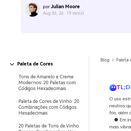
Julian Moore
por
Aug 06, 26 ·
19 min(s)
Blog
Paleta 
Paleta de Cores
Tons de Amarelo e Creme
Modernos: 20 Paletas com
TL;D
Códigos Hexadecimais
O uso est
Paleta de Cores de Vinho: 20
neutros q
Combinações com Códigos
frio, além
Hexadecimais
● Em inter
20 Paletas de Tons de Vinho
mais vibra