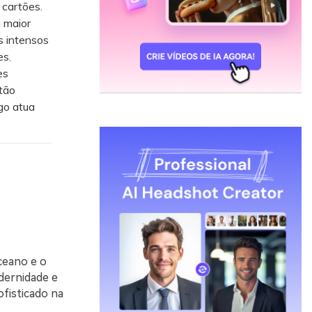
 cartões.
 maior
s intensos
es.
es
tão
go atua
ceano e o
dernidade e
ofisticado na