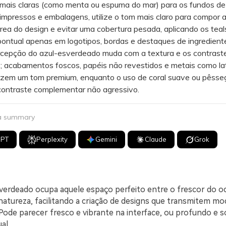
 mais claras (como menta ou espuma do mar) para os fundos de
pressos e embalagens, utilize o tom mais claro para compor a
rea do design e evitar uma cobertura pesada, aplicando os teal
ontual apenas em logotipos, bordas e destaques de ingredient
pção do azul-esverdeado muda com a textura e os contrast
s; acabamentos foscos, papéis não revestidos e metais como la
azem um tom premium, enquanto o uso de coral suave ou pêsse
ontraste complementar não agressivo.
 a summary
GPT
Perplexity
Gemini
Claude
Grok
sverdeado ocupa aquele espaço perfeito entre o frescor do o
natureza, facilitando a criação de designs que transmitem mo
 Pode parecer fresco e vibrante na interface, ou profundo e s
al.