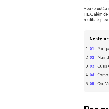
Abaixo estão 
HEX, além de 
reutilizar par
Neste ar
Por qu
Mais d
Quais
Como U
Crie V