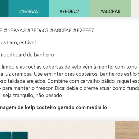
 #1E9AA3 #7FD6C7 #A8CFA8 #F2EFE7
osteiro, estável
moodboard de banheiro
r limpo e as rochas cobertas de kelp vêm à mente, com tons 
a luz cremosa. Use em interiores costeiros, banheiros estilo
spitalidade arejados. Combine com carvalho pálido, níquel es
 para manter o frescor. Dica: deixe o creme atuar como fundo
l seja tranquilo, não pesado.
magem de kelp costeiro gerado com media.io