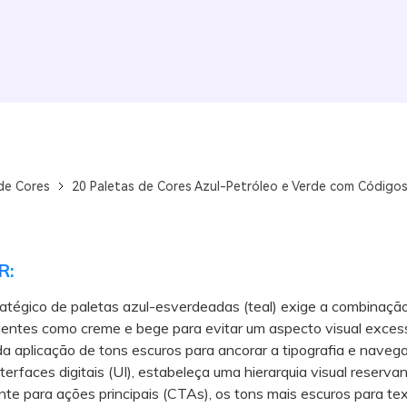
de Cores
20 Paletas de Cores Azul-Petróleo e Verde com Código
R:
ratégico de paletas azul-esverdeadas (teal) exige a combinaçã
uentes como creme e bege para evitar um aspecto visual exce
 da aplicação de tons escuros para ancorar a tipografia e naveg
faces digitais (UI), estabeleça uma hierarquia visual reservan
nte para ações principais (CTAs), os tons mais escuros para tex