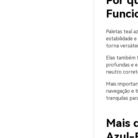
Por q
Funci
Paletas teal a
estabilidade e
torna versátei
Elas também f
profundas e e
neutro correto
Mais importan
navegação e t
tranquilas par
Mais d
Azul-