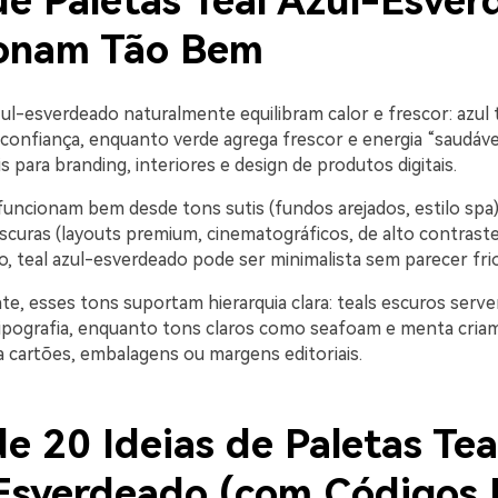
ue Paletas Teal Azul-Esve
onam Tão Bem
zul-esverdeado naturalmente equilibram calor e frescor: azul 
 confiança, enquanto verde agrega frescor e energia “saudável
s para branding, interiores e design de produtos digitais.
uncionam bem desde tons sutis (fundos arejados, estilo spa)
scuras (layouts premium, cinematográficos, de alto contrast
, teal azul-esverdeado pode ser minimalista sem parecer frio
te, esses tons suportam hierarquia clara: teals escuros serv
ipografia, enquanto tons claros como seafoam e menta criam
a cartões, embalagens ou margens editoriais.
e 20 Ideias de Paletas Tea
Esverdeado (com Códigos