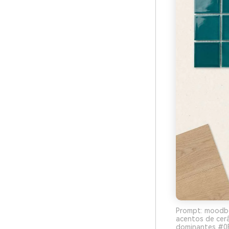
Prompt: moodbo
acentos de cerâ
dominantes #0B