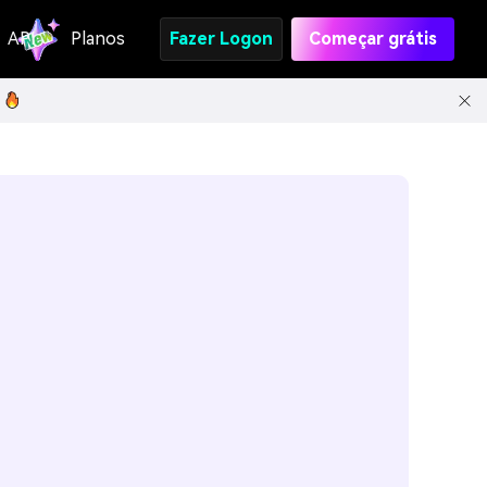
API
Planos
Fazer Logon
Começar grátis