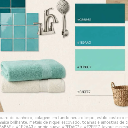
ard de banheiro, colagem em fundo neutro limpo, estilo costeiro 
mica brilhante, metais de níquel escovado, toalhas e amostras de t
6B6E e #1E9AA3 e apoio suave #7FD6C7 e #F2EFE7, layout minimal