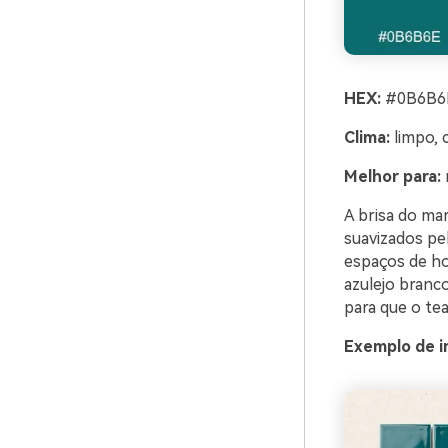
HEX:
#0B6B6E
Clima:
limpo, c
Melhor para:
A brisa do ma
suavizados pel
espaços de ho
azulejo branco
para que o tea
Exemplo de i