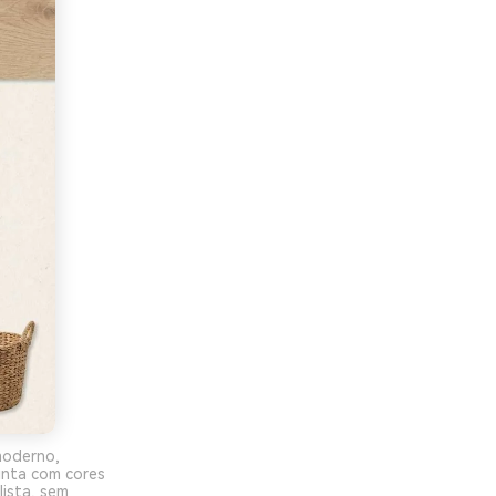
moderno,
inta com cores
ista, sem