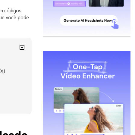
om códigos
que você pode
EX)