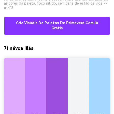
as cores da paleta, foco nítido, sem cena de estilo de vida --
ar 4:3
Crie Visuais De Paletas De Primavera Com IA
Grátis
7) névoa lilás