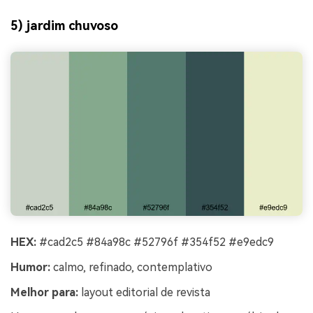
5) jardim chuvoso
HEX:
#cad2c5 #84a98c #52796f #354f52 #e9edc9
Humor:
calmo, refinado, contemplativo
Melhor para:
layout editorial de revista