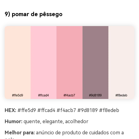
9) pomar de pêssego
HEX:
#ffe5d9 #ffcad4 #f4acb7 #9d8189 #f8edeb
Humor:
quente, elegante, acolhedor
Melhor para:
anúncio de produto de cuidados com a