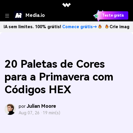
Media.io
Teste grátis
mites. 100% grátis!
Comece grátis→
Crie imagens com IA 
20 Paletas de Cores
para a Primavera com
Códigos HEX
Julian Moore
por
Aug 07, 26 ·
19 min(s)