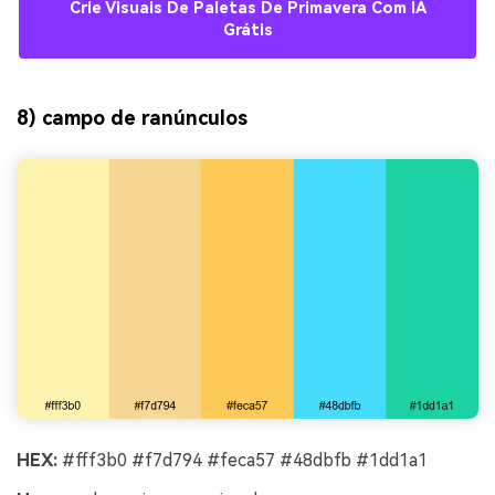
Crie Visuais De Paletas De Primavera Com IA
Grátis
8) campo de ranúnculos
HEX:
#fff3b0 #f7d794 #feca57 #48dbfb #1dd1a1