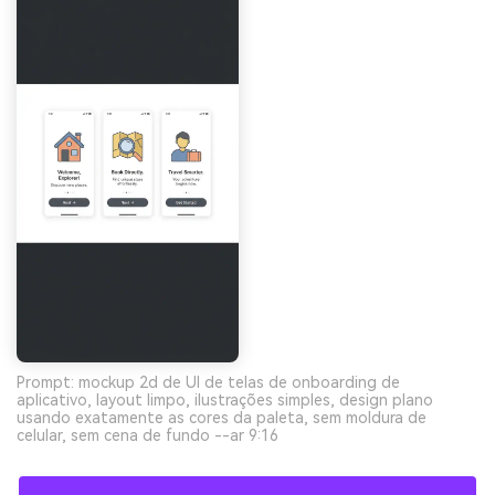
Prompt: mockup 2d de UI de telas de onboarding de
aplicativo, layout limpo, ilustrações simples, design plano
usando exatamente as cores da paleta, sem moldura de
celular, sem cena de fundo --ar 9:16