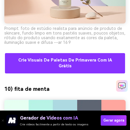
Prompt: foto de estúdio realista para anúncio de produto de
skincare, fundo limpo em tons pastéis suaves, poucos objetos,
rótulo do produto usando exatamente as cores da paleta,
iluminação suave e difusa --ar 16:9
Crie Visuais De Paletas De Primavera Com IA
Grátis
10) fita de menta
Gerador de Vídeos com IA
Gerar agora
Crie vídeos facilmente a partir de texto ou imagens