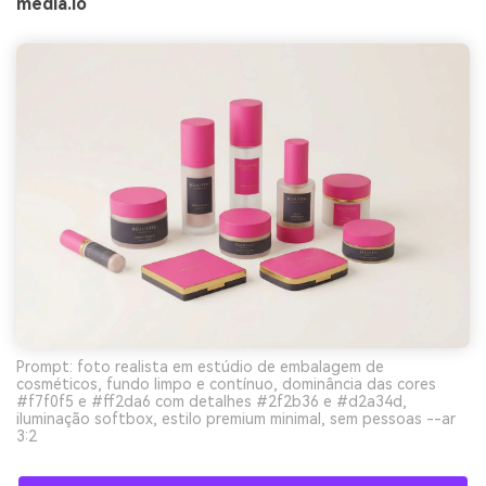
media.io
Prompt: foto realista em estúdio de embalagem de
cosméticos, fundo limpo e contínuo, dominância das cores
#f7f0f5 e #ff2da6 com detalhes #2f2b36 e #d2a34d,
iluminação softbox, estilo premium minimal, sem pessoas --ar
3:2