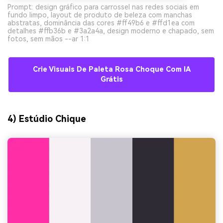
Prompt: design gráfico para carrossel nas redes sociais em
fundo limpo, layout de produto de beleza com manchas
abstratas, dominância das cores #ff49b6 e #ffd1ea com
detalhes #ffb36b e #3a2a4a, design moderno e chapado, sem
fotos, sem mãos --ar 1:1
Crie Visuais De Paleta Rosa Choque Com IA
Grátis
4) Estúdio Chique