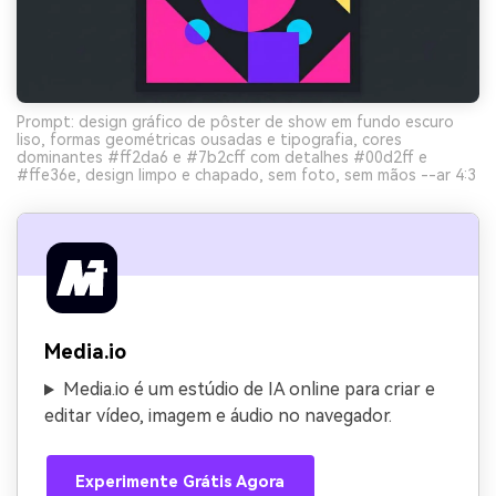
Prompt: design gráfico de pôster de show em fundo escuro
liso, formas geométricas ousadas e tipografia, cores
dominantes #ff2da6 e #7b2cff com detalhes #00d2ff e
#ffe36e, design limpo e chapado, sem foto, sem mãos --ar 4:3
Media.io
Media.io é um estúdio de IA online para criar e
editar vídeo, imagem e áudio no navegador.
Experimente Grátis Agora