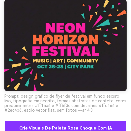
Prompt: design gráfico de flyer de festival em fundo escuro
liso, tipografia em negrito, formas abstratas de confete, cores
predominantes #ff1aa6 e #ff6f3c com detalhes #ffd166 e
#2ec4b6, estilo vetor flat, sem fotos --ar 4:3
Crie Visuais De Paleta Rosa Choque Com IA