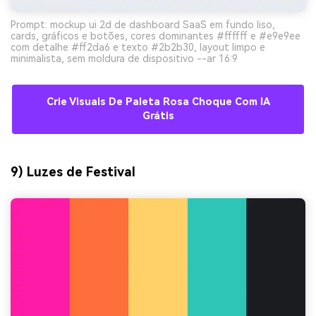
Prompt: mockup ui 2d de dashboard SaaS em fundo liso,
cards, gráficos e botões, cores dominantes #ffffff e #e9e9ee
com detalhe #ff2da6 e texto #2b2b30, layout limpo e
minimalista, sem moldura de dispositivo --ar 16:9
Crie Visuais De Paleta Rosa Choque Com IA
Grátis
9) Luzes de Festival