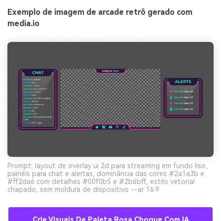
Exemplo de imagem de arcade retrô gerado com
media.io
Prompt: layout de overlay ui 2d para streaming em fundo liso,
painéis para chat e alertas, dominância das cores #2a1a3b e
#ff2da6 com detalhes #00f0b5 e #2b6bff, estilo vetorial
chapado, sem moldura de dispositivo --ar 16:9
Crie Visuais De Paleta Rosa Choque Com IA