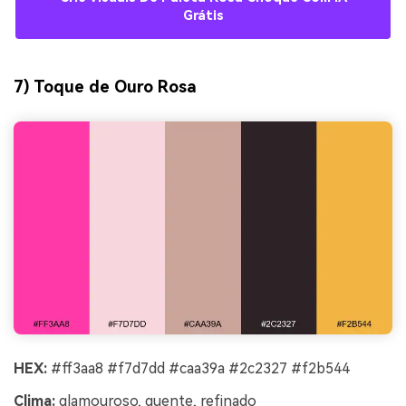
Grátis
7) Toque de Ouro Rosa
HEX:
#ff3aa8 #f7d7dd #caa39a #2c2327 #f2b544
Clima:
glamouroso, quente, refinado