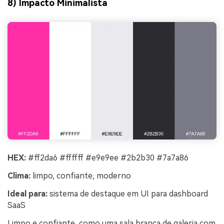
8) Impacto Minimalista
HEX:
#ff2da6 #ffffff #e9e9ee #2b2b30 #7a7a86
Clima:
limpo, confiante, moderno
Ideal para:
sistema de destaque em UI para dashboard
SaaS
Limpo e confiante, como uma sala branca de galeria com