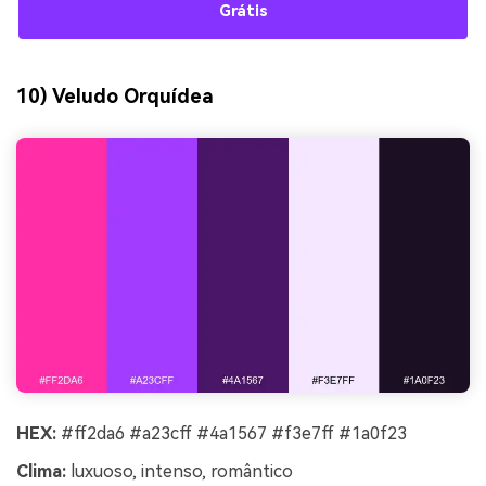
Grátis
10) Veludo Orquídea
HEX:
#ff2da6 #a23cff #4a1567 #f3e7ff #1a0f23
Clima:
luxuoso, intenso, romântico