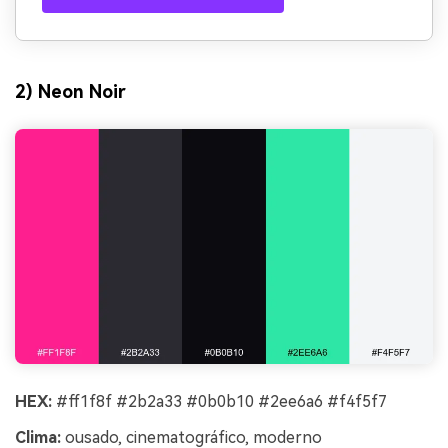
2) Neon Noir
HEX:
#ff1f8f #2b2a33 #0b0b10 #2ee6a6 #f4f5f7
Clima:
ousado, cinematográfico, moderno