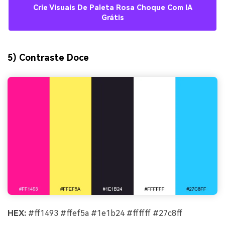
Crie Visuais De Paleta Rosa Choque Com IA
Grátis
5) Contraste Doce
HEX:
#ff1493 #ffef5a #1e1b24 #ffffff #27c8ff