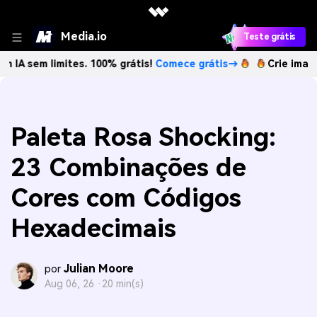
Media.io
Teste grátis
 limites. 100% grátis!
Comece grátis→
Crie imagens com I
Paleta Rosa Shocking:
23 Combinações de
Cores com Códigos
Hexadecimais
Julian Moore
por
Aug 06, 26 ·
20 min(s)