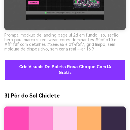
Prompt: mockup de landing page ui 2d em fundo liso, seção
hero para marca streetwear, cores dominantes #0b0b10 e
#ff1f8f com detalhes #2ee6a6 e #f4f5f7, grid limpo, sem
moldura de dispositivo, sem cena real --ar 16:9
Crie Visuais De Paleta Rosa Choque Com IA
Grátis
3) Pôr do Sol Chiclete