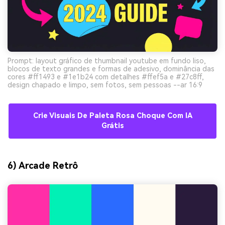
Prompt: layout gráfico de thumbnail youtube em fundo liso,
blocos de texto grandes e formas de adesivo, dominância das
cores #ff1493 e #1e1b24 com detalhes #ffef5a e #27c8ff,
design chapado e limpo, sem fotos, sem pessoas --ar 16:9
Crie Visuais De Paleta Rosa Choque Com IA
Grátis
6) Arcade Retrô