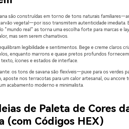
ana são construídas em torno de tons naturais familiares—arei
 carvão vegetal—por isso transmitem autenticidade imediata. 
 “mundo real” as torna uma escolha forte para marcas e la
alor, mas sem serem chamativos.
quilibram legibilidade e sentimentos. Bege e creme claros c
plos, enquanto marrons e quase pretos profundos fornecem
 texto, ícones e estados de interface.
ante: os tons de savana são flexíveis—puxe para os verdes p
o, aposte nos terracotas para um calor artesanal, ou ancore 
 um acabamento moderno e minimalista.
deias de Paleta de Cores d
a (com Códigos HEX)