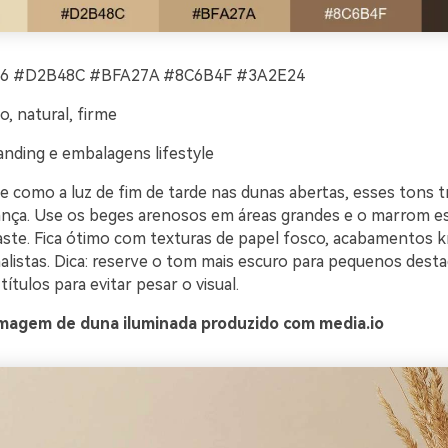
 #D2B48C #BFA27A #8C6B4F #3A2E24
, natural, firme
nding e embalagens lifestyle
e como a luz de fim de tarde nas dunas abertas, esses tons 
ança. Use os beges arenosos em áreas grandes e o marrom e
aste. Fica ótimo com texturas de papel fosco, acabamentos k
malistas. Dica: reserve o tom mais escuro para pequenos des
títulos para evitar pesar o visual.
magem de duna iluminada produzido com media.io