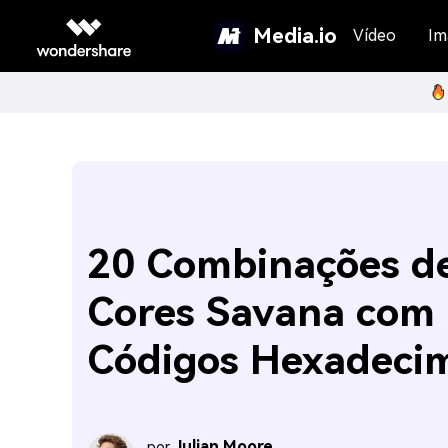
Media.io
Vídeo
Im
20 Combinações d
Cores Savana com
Códigos Hexadeci
Julian Moore
por