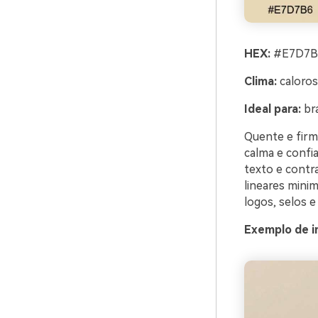
HEX:
#E7D7B6
Clima:
caloroso
Ideal para:
bra
Quente e firm
calma e confi
texto e contr
lineares mini
logos, selos e 
Exemplo de i