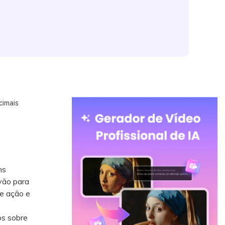
imais
ns
rvão para
de ação e
os sobre