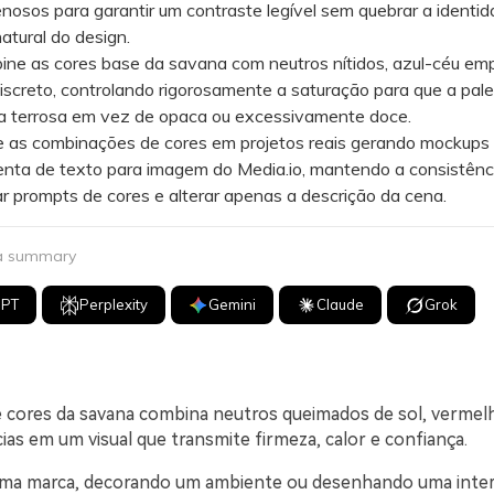
nosos para garantir um contraste legível sem quebrar a identid
atural do design.
 as cores base da savana com neutros nítidos, azul-céu em
iscreto, controlando rigorosamente a saturação para que a pale
 terrosa em vez de opaca ou excessivamente doce.
as combinações de cores em projetos reais gerando mockups 
nta de texto para imagem do Media.io, mantendo a consistênci
zar prompts de cores e alterar apenas a descrição da cena.
 a summary
GPT
Perplexity
Gemini
Claude
Grok
 cores da savana combina neutros queimados de sol, vermelho
ias em um visual que transmite firmeza, calor e confiança.
uma marca, decorando um ambiente ou desenhando uma inter