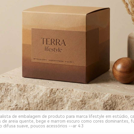
alista de embalagem de produto para marca lifestyle em estúdio, ca
s de areia quente, bege e marrom escuro como cores dominantes, f
ão difusa suave, poucos acessórios --ar 4:3