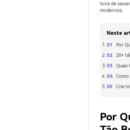
tons de savan
modernos.
Neste ar
Por Q
20+ Id
Quais
Como U
Crie V
Por Q
Tão 