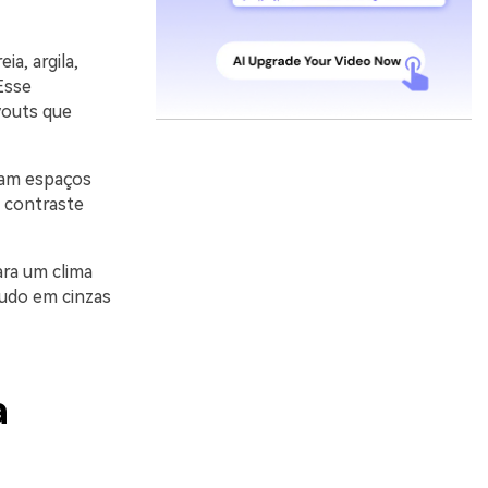
a, argila,
Esse
youts que
riam espaços
 contraste
ara um clima
tudo em cinzas
a