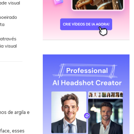
ade visual
poeirado
ta
através
a visual
s de argila e
face, esses