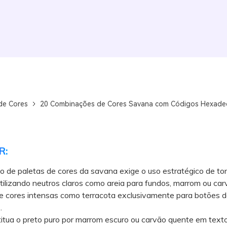
de Cores
20 Combinações de Cores Savana com Códigos Hexadec
R:
o de paletas de cores da savana exige o uso estratégico de to
utilizando neutros claros como areia para fundos, marrom ou ca
 e cores intensas como terracota exclusivamente para botões 
.
ua o preto puro por marrom escuro ou carvão quente em text