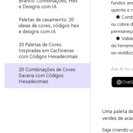
Branco: Combinações, Hex
fundos are
e Designs com IA
quente e n
● Combine
Paletas de casamento: 20
ou cobre d
ideias de cores, códigos hex
permaneça
e designs com IA
● Valide 
20 Paletas de Cores
da ferrame
Inspiradas em Cachoeiras
ao reutili
com Códigos Hexadecimais
Ask AI for
20 Combinações de Cores
Savana com Códigos
Hexadecimais
Chat
Uma paleta de
verdes de acác
Seja criando 