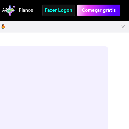
API
Planos
Fazer Logon
Começar grátis