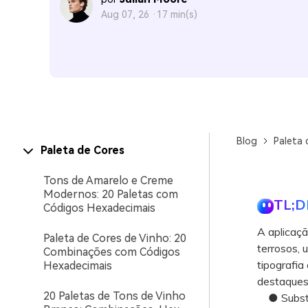
Aug 07, 26 ·
17 min(s)
Blog
Paleta 
Paleta de Cores
Tons de Amarelo e Creme
Modernos: 20 Paletas com
TL;D
Códigos Hexadecimais
A aplicaçã
Paleta de Cores de Vinho: 20
terrosos, 
Combinações com Códigos
tipografia
Hexadecimais
destaques
20 Paletas de Tons de Vinho
● Substit