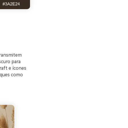
transmitem
scuro para
raft e ícones
taques como