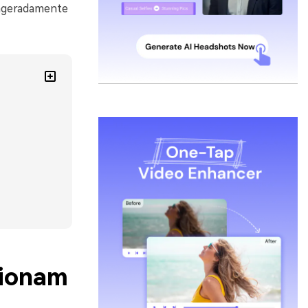
xageradamente
cionam