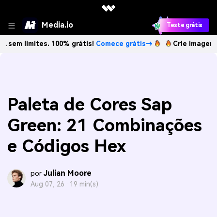
Media.io
Teste grátis
ites. 100% grátis!
Comece grátis→
Crie imagens com IA se
Paleta de Cores Sap
Green: 21 Combinações
e Códigos Hex
Julian Moore
por
Aug 07, 26 ·
19 min(s)