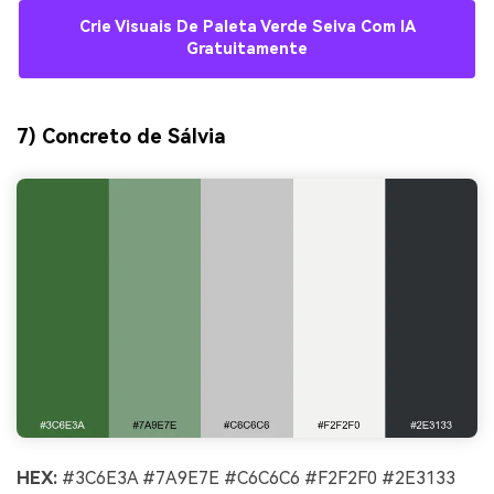
Crie Visuais De Paleta Verde Seiva Com IA
Gratuitamente
7) Concreto de Sálvia
HEX:
#3C6E3A #7A9E7E #C6C6C6 #F2F2F0 #2E3133