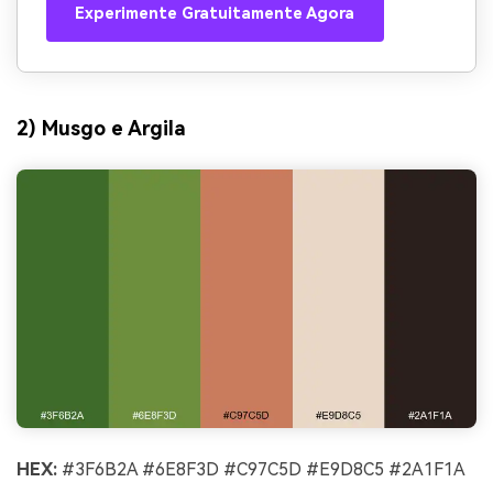
Experimente Gratuitamente Agora
2) Musgo e Argila
HEX:
#3F6B2A #6E8F3D #C97C5D #E9D8C5 #2A1F1A