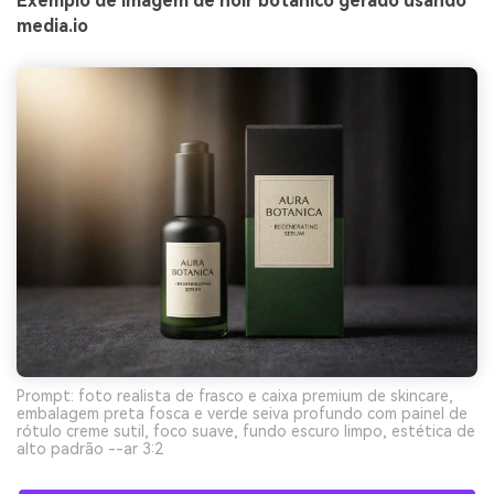
Exemplo de imagem de noir botânico gerado usando
media.io
Prompt: foto realista de frasco e caixa premium de skincare,
embalagem preta fosca e verde seiva profundo com painel de
rótulo creme sutil, foco suave, fundo escuro limpo, estética de
alto padrão --ar 3:2