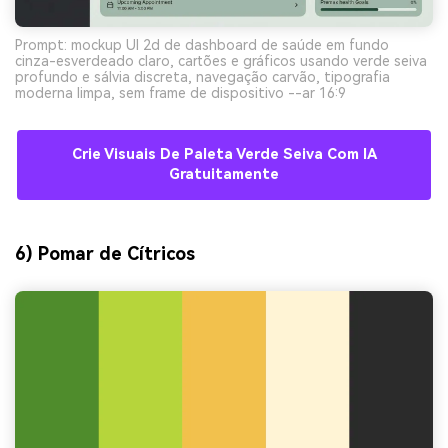
Prompt: mockup UI 2d de dashboard de saúde em fundo
cinza-esverdeado claro, cartões e gráficos usando verde seiva
profundo e sálvia discreta, navegação carvão, tipografia
moderna limpa, sem frame de dispositivo --ar 16:9
Crie Visuais De Paleta Verde Seiva Com IA
Gratuitamente
6) Pomar de Cítricos