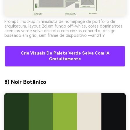
Prompt: mockup minimalista de homepage de portfolio de
arquitetura, layout 2d em fundo off-white, cores dominantes
acentos verde seiva discreto com cinzas concreto, design
baseado em grid, sem frame de dispositivo --ar 21:9
Crie Visuais De Paleta Verde Seiva Com IA
Gratuitamente
8) Noir Botânico