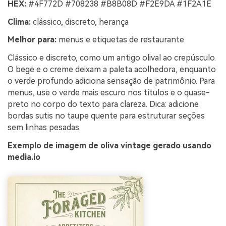
HEX:
#4F772D #708238 #B8B08D #F2E9DA #1F2A1E
Clima:
clássico, discreto, herança
Melhor para:
menus e etiquetas de restaurante
Clássico e discreto, como um antigo olival ao crepúsculo.
O bege e o creme deixam a paleta acolhedora, enquanto
o verde profundo adiciona sensação de patrimônio. Para
menus, use o verde mais escuro nos títulos e o quase-
preto no corpo do texto para clareza. Dica: adicione
bordas sutis no taupe quente para estruturar seções
sem linhas pesadas.
Exemplo de imagem de oliva vintage gerado usando
media.io