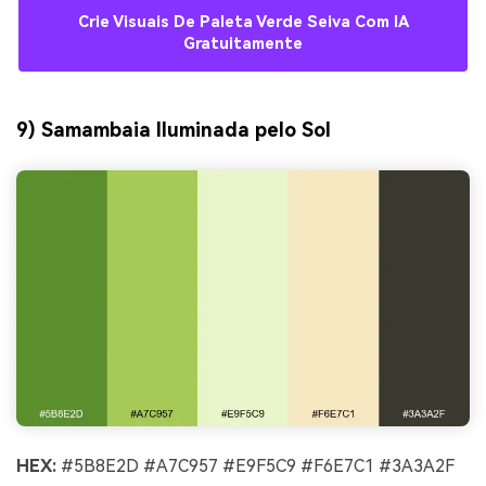
Crie Visuais De Paleta Verde Seiva Com IA
Gratuitamente
9) Samambaia Iluminada pelo Sol
HEX:
#5B8E2D #A7C957 #E9F5C9 #F6E7C1 #3A3A2F