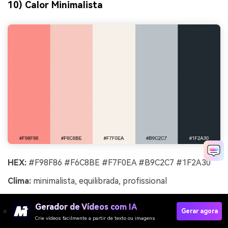
10) Calor Minimalista
HEX:
#F98F86 #F6C8BE #F7F0EA #B9C2C7 #1F2A30
Clima:
minimalista, equilibrada, profissional
Melhor para:
onboarding de SaaS, decks de
Gerador de Vídeos com IA
apresentação, sites corporativos modernos
Gerar agora
Crie vídeos facilmente a partir de texto ou imagens