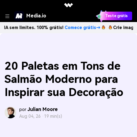
Media.io
Teste grátis
imites. 100% grátis!
Comece grátis→
Crie imagens com IA
20 Paletas em Tons de
Salmão Moderno para
Inspirar sua Decoração
Julian Moore
por
Aug 04, 26 ·
19 min(s)