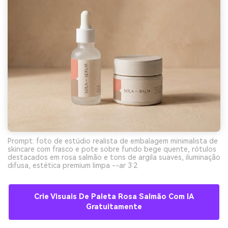
Prompt: foto de estúdio realista de embalagem minimalista de
skincare com frasco e pote sobre fundo bege quente, rótulos
destacados em rosa salmão e tons de argila suaves, iluminação
difusa, estética premium limpa --ar 3:2
Crie Visuais De Paleta Rosa Salmão Com IA
Gratuitamente