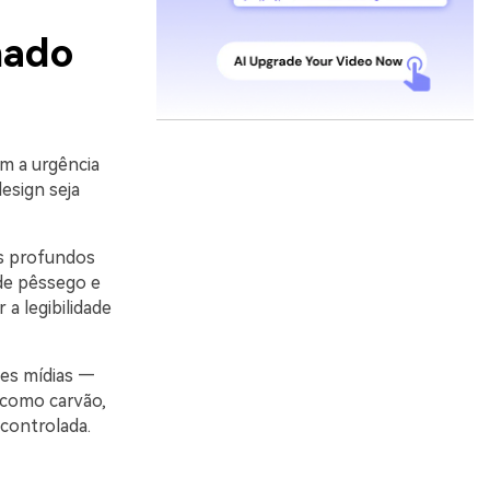
hado
m a urgência
esign seja
is profundos
de pêssego e
a legibilidade
tes mídias —
 como carvão,
 controlada.