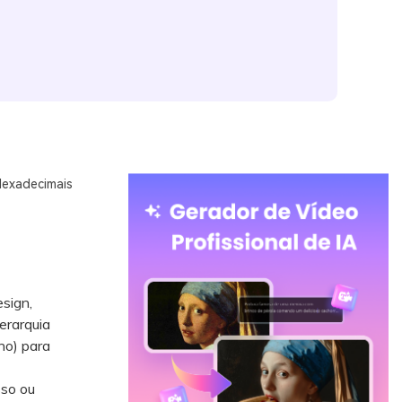
Hexadecimais
sign,
erarquia
ho) para
so ou