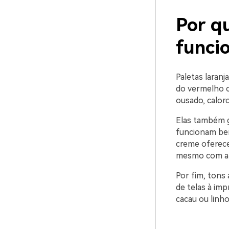
Por q
funci
Paletas laran
do vermelho co
ousado, caloro
Elas também g
funcionam bem
creme oferecem
mesmo com a p
Por fim, tons
de telas à im
cacau ou linho