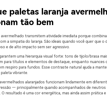
ue paletas laranja avermel
onam tão bem
ja avermelhado transmitem atividade imediata porque combina
m a simpatia do laranja. São ideais quando você quer que o d
so e de alto impacto sem ser agressivo.
arantem uma hierarquia visual forte: tons de tijolo/brasa ma
 para títulos e elementos de destaque, enquanto nuances 
 respiro para fundos. Esse contraste natural ajuda a manter 
aleta vibrante.
 avermelhados alaranjados funcionam lindamente em diferen
pressão — principalmente quando acompanhados de neutros
. O resultado é uma cor energética, mas ainda assim prática e