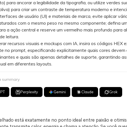
o) para ancorar a legibilidade da tipografia, ou utilize verdes s
 oliva) para criar um contraste de temperatura moderno e intenci
faces de usuário (UI) e materiais de marca, evite aplicar vári
aturados com o mesmo peso no mesmo componente; defina um 
para a ação central e reserve um vermelho mais profundo para a
de leitura.
r recursos visuais e mockups com IA, insira os códigos HEX 
e no prompt, especificando explicitamente quais cores devem 
nantes e quais são apenas detalhes de suporte, garantindo as
ual em diferentes layouts.
 a summary
GPT
Perplexity
Gemini
Claude
Grok
elhado está exatamente no ponto ideal entre paixão e otim
nte transmite calor, energia e chama a atenção. Se você quer