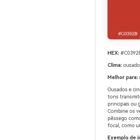
HEX:
#C0392B
Clima:
ousado,
Melhor para:
Ousados e cin
tons transmit
principais ou 
Combine os ve
pêssego como 
focal, como u
Exemplo de i