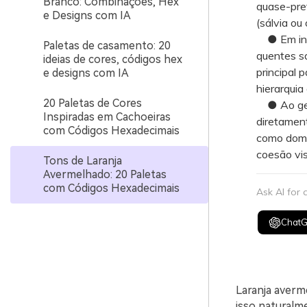
Branco: Combinações, Hex
quase-pret
e Designs com IA
(sálvia ou
● Em inter
Paletas de casamento: 20
quentes s
ideias de cores, códigos hex
principal 
e designs com IA
hierarquia 
20 Paletas de Cores
● Ao gera
Inspiradas em Cachoeiras
diretament
com Códigos Hexadecimais
como domi
coesão vis
Tons de Laranja
Avermelhado: 20 Paletas
com Códigos Hexadecimais
Ask AI for
Chat
Laranja averm
isso naturalme