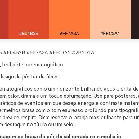
 #E04B2B #FF7A3A #FFC3A1 #2B1D1A
 brilhante, cinematográfico
design de pôster de filme
ematográficos como um horizonte brilhando após o entardec
em calor, drama e um toque esfumaçado. Use para pôsteres, 
gráficos de eventos em que deseja energia e contraste instan
rmelhos brasa com o tom espresso profundo para tipografia
área de respiro. Dica: reserve o laranja mais brilhante para
m destaque no título ou um selo.
magem de brasa do pôr do sol gerada com media.io