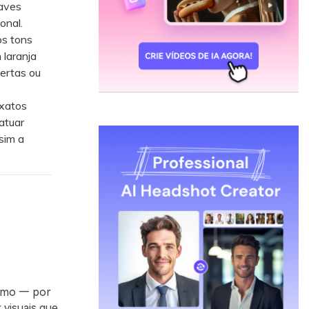
uaves
onal.
os tons
laranja
lertas ou
exatos
atuar
sim a
ismo — por
 visuais que