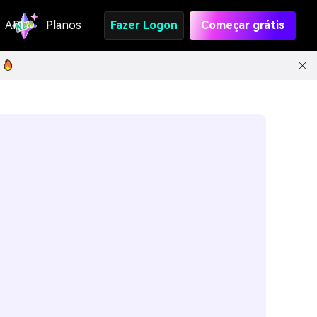
API
Planos
Fazer Logon
Começar grátis