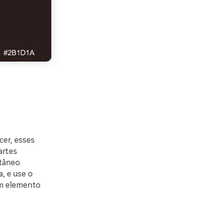
er, esses
artes
tâneo.
, e use o
 um elemento