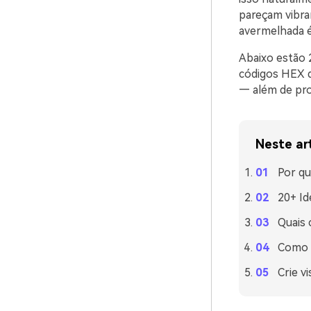
pareçam vibra
avermelhada é
Abaixo estão 
códigos HEX q
— além de prom
Neste ar
Por qu
20+ Id
Quais
Como u
Crie v