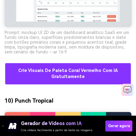
Prompt: mockup UI 2D de um dashboard analítico SaaS em um
fundo cinza claro, superfícies predominantes brancas e slate
com botões primários corais e pequenos acentos teal, grade
limpa, tipografia moderna sans, sem moldura de dispositivo,
sem cenário de fundo --ar 16:9
Crie Visuais De Paleta Coral Vermelho Com IA
Gratuitamente
10) Punch Tropical
Gerador de Vídeos com IA
Gerar agora
Crie vídeos facilmente a partir de texto ou imagens