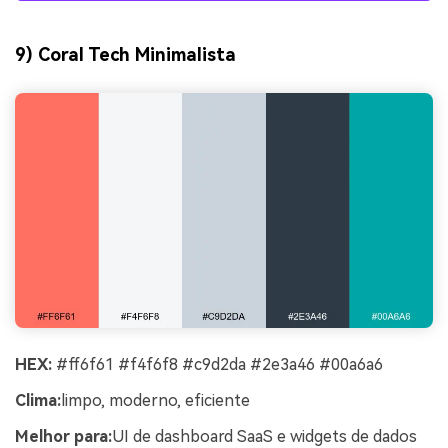
9) Coral Tech Minimalista
HEX:
#ff6f61 #f4f6f8 #c9d2da #2e3a46 #00a6a6
Clima:
limpo, moderno, eficiente
Melhor para:
UI de dashboard SaaS e widgets de dados