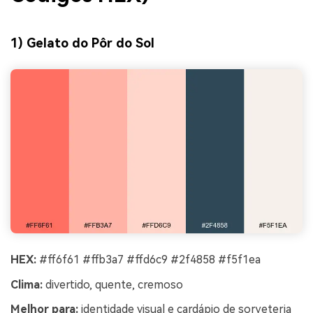
1) Gelato do Pôr do Sol
HEX:
#ff6f61 #ffb3a7 #ffd6c9 #2f4858 #f5f1ea
Clima:
divertido, quente, cremoso
Melhor para:
identidade visual e cardápio de sorveteria