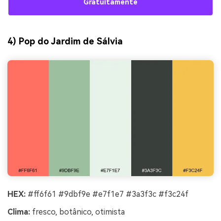
Gratuitamente
4) Pop do Jardim de Sálvia
HEX:
#ff6f61 #9dbf9e #e7f1e7 #3a3f3c #f3c24f
Clima:
fresco, botânico, otimista