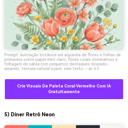
Prompt: ilustração botânica em aquarela de flores e folhas de
primavera sobre papel mint claro, flores corais dominantes e
folhagem de sálvia com pequenos destaques dourado-
amarelo, textura natural suave, sem texto --ar 4:3
Crie Visuais De Paleta Coral Vermelho Com IA
Gratuitamente
5) Diner Retrô Neon