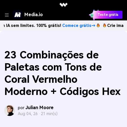
Media.io
Teste grátis
limites. 100% grátis!
Comece grátis→
Crie imagens com IA
23 Combinações de
Paletas com Tons de
Coral Vermelho
Moderno + Códigos Hex
Julian Moore
por
Aug 04, 26 ·
21 min(s)