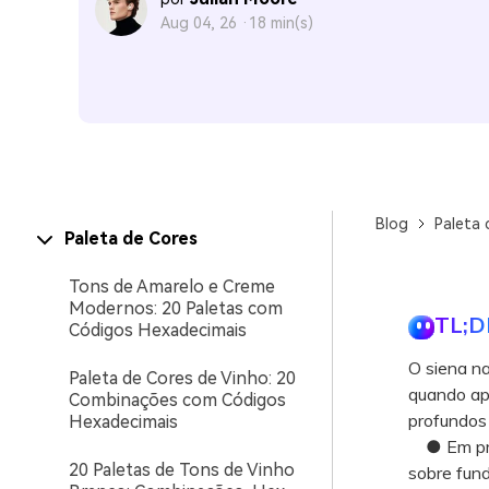
Aug 04, 26 ·
18 min(s)
Blog
Paleta 
Paleta de Cores
Tons de Amarelo e Creme
Modernos: 20 Paletas com
TL;D
Códigos Hexadecimais
O siena na
Paleta de Cores de Vinho: 20
quando apl
Combinações com Códigos
profundos 
Hexadecimais
● Em proje
20 Paletas de Tons de Vinho
sobre fund