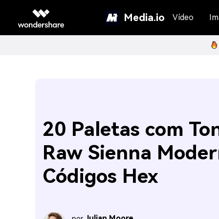
Media.io
Vídeo
Im
20 Paletas com To
Raw Sienna Moder
Códigos Hex
Julian Moore
por