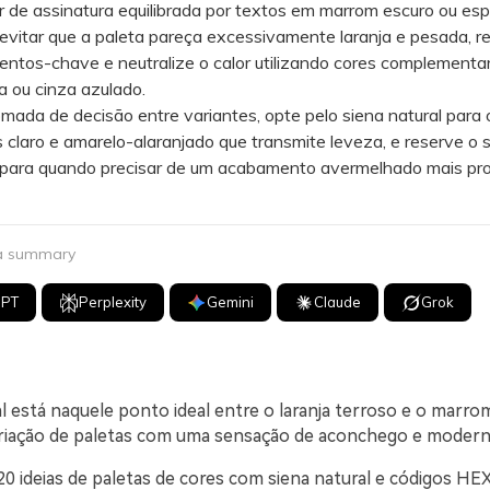
 de assinatura equilibrada por textos em marrom escuro ou esp
tar que a paleta pareça excessivamente laranja e pesada, res
entos-chave e neutralize o calor utilizando cores complement
va ou cinza azulado.
da de decisão entre variantes, opte pelo siena natural para 
s claro e amarelo-alaranjado que transmite leveza, e reserve o 
para quando precisar de um acabamento avermelhado mais pr
 a summary
GPT
Perplexity
Gemini
Claude
Grok
l está naquele ponto ideal entre o laranja terroso e o marro
 criação de paletas com uma sensação de aconchego e modern
20 ideias de paletas de cores com siena natural e códigos HE