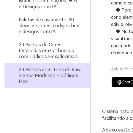
Branco: Combinações, Hex
como a cor
e Designs com IA
● Para evi
cor a elem
Paletas de casamento: 20
sálvia, oli
ideias de cores, códigos hex
● Na toma
e designs com IA
visual mai
20 Paletas de Cores
queimada 
Inspiradas em Cachoeiras
dramático.
com Códigos Hexadecimais
Ask AI for
20 Paletas com Tons de Raw
Sienna Moderno + Códigos
Hex
Chat
O siena natura
facilitando a
Abaixo estão 