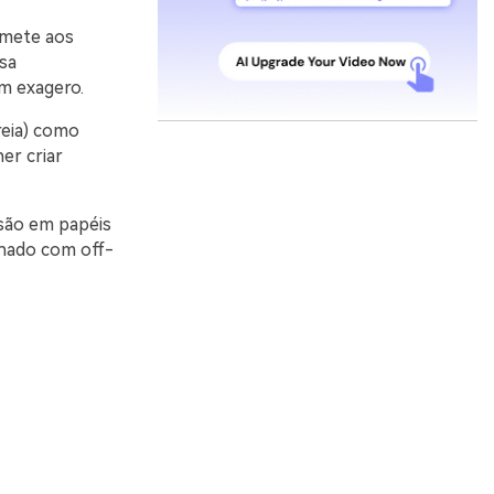
emete aos
ssa
m exagero.
reia) como
er criar
ssão em papéis
nado com off-