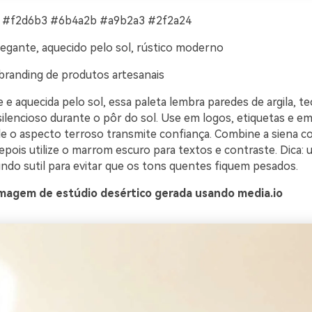
 #f2d6b3 #6b4a2b #a9b2a3 #2f2a24
gante, aquecido pelo sol, rústico moderno
branding de produtos artesanais
 aquecida pelo sol, essa paleta lembra paredes de argila, te
silencioso durante o pôr do sol. Use em logos, etiquetas e e
 o aspecto terroso transmite confiança. Combine a siena 
depois utilize o marrom escuro para textos e contraste. Dica: 
undo sutil para evitar que os tons quentes fiquem pesados.
magem de estúdio desértico gerada usando media.io