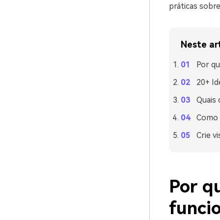
práticas sobre
Neste ar
Por qu
20+ Id
Quais 
Como u
Crie v
Por qu
funci