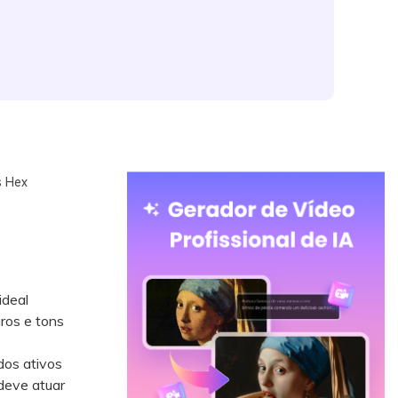
s Hex
ideal
ros e tons
dos ativos
deve atuar