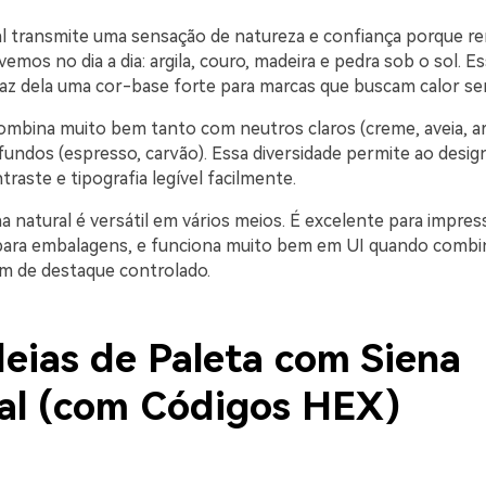
al transmite uma sensação de natureza e confiança porque r
vemos no dia a dia: argila, couro, madeira e pedra sob o sol. E
 faz dela uma cor-base forte para marcas que buscam calor se
mbina muito bem tanto com neutros claros (creme, aveia, a
undos (espresso, carvão). Essa diversidade permite ao design
ntraste e tipografia legível facilmente.
na natural é versátil em vários meios. É excelente para impre
para embalagens, e funciona muito bem em UI quando combi
m de destaque controlado.
deias de Paleta com Siena
al (com Códigos HEX)