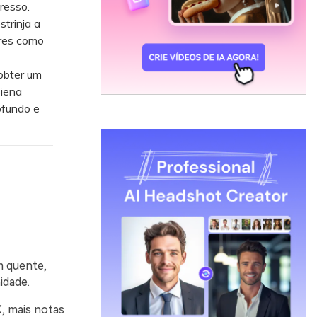
resso.
trinja a
ares como
obter um
siena
ofundo e
m quente,
idade.
X, mais notas