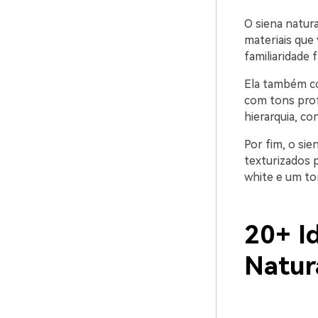
O siena natur
materiais que 
familiaridade
Ela também co
com tons prof
hierarquia, co
Por fim, o sie
texturizados 
white e um to
20+ I
Natur