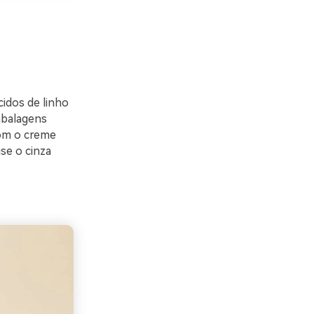
cidos de linho
mbalagens
com o creme
use o cinza