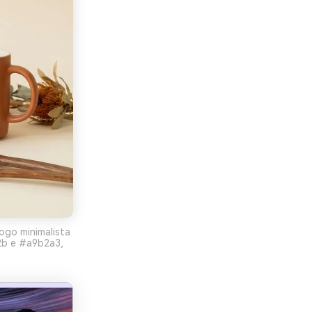
logo minimalista
2b e #a9b2a3,