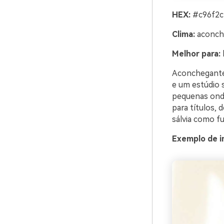
HEX:
#c96f2c
Clima:
aconche
Melhor para:
Aconchegante e
e um estúdio 
pequenas onde
para títulos, 
sálvia como f
Exemplo de i