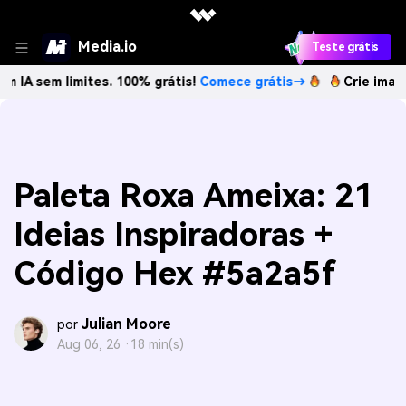
Media.io
Teste grátis
limites. 100% grátis!
Comece grátis→
Crie imagens com IA
Paleta Roxa Ameixa: 21
Ideias Inspiradoras +
Código Hex #5a2a5f
Julian Moore
por
Aug 06, 26 ·
18 min(s)