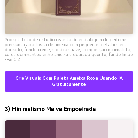
Prompt: foto de estúdio realista de embalagem de perfume
premium, caixa fosca de ameixa com pequenos detalhes em
dourado, fundo creme, sombra suave, composição minimalista,
cores dominantes vinho ameixa e dourado quente, fundo limpo
--ar 3:2
Crie Visuais Com Paleta Ameixa Roxa Usando IA
Gratuitamente
3) Minimalismo Malva Empoeirada