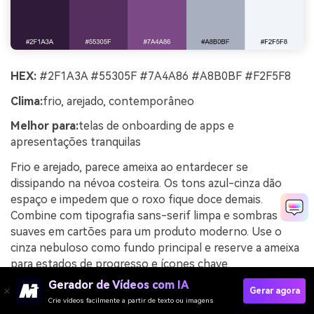
HEX:
#2F1A3A #55305F #7A4A86 #A8B0BF #F2F5F8
Clima:
frio, arejado, contemporâneo
Melhor para:
telas de onboarding de apps e
apresentações tranquilas
Frio e arejado, parece ameixa ao entardecer se
dissipando na névoa costeira. Os tons azul-cinza dão
espaço e impedem que o roxo fique doce demais.
Combine com tipografia sans-serif limpa e sombras
suaves em cartões para um produto moderno. Use o
cinza nebuloso como fundo principal e reserve a ameixa
para estados de progresso e ícones chave.
Gerador de Vídeos com IA
Exemplo de imagem das cores ameixa costeira e
Gerar agora
Crie vídeos facilmente a partir de texto ou imagens
névoa gerado com media.io