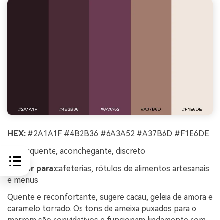
HEX:
#2A1A1F #4B2B36 #6A3A52 #A37B6D #F1E6DE
Clima:
quente, aconchegante, discreto
Melhor para:
cafeterias, rótulos de alimentos artesanais
e menus
Quente e reconfortante, sugere cacau, geleia de amora e
caramelo torrado. Os tons de ameixa puxados para o
marrom são convidativos e funcionam lindamente com