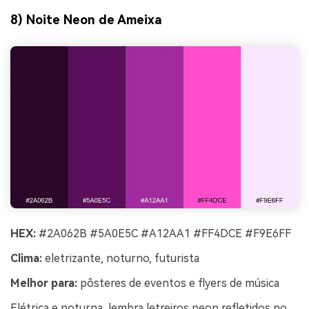
8) Noite Neon de Ameixa
HEX:
#2A062B #5A0E5C #A12AA1 #FF4DCE #F9E6FF
Clima:
eletrizante, noturno, futurista
Melhor para:
pôsteres de eventos e flyers de música
Elétrica e noturna, lembra letreiros neon refletidos no