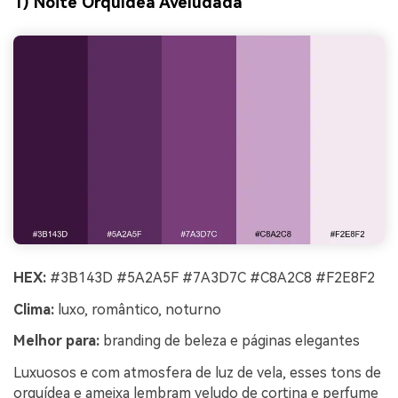
1) Noite Orquídea Aveludada
HEX:
#3B143D #5A2A5F #7A3D7C #C8A2C8 #F2E8F2
Clima:
luxo, romântico, noturno
Melhor para:
branding de beleza e páginas elegantes
Luxuosos e com atmosfera de luz de vela, esses tons de
orquídea e ameixa lembram veludo de cortina e perfume