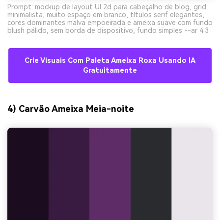
Prompt: mockup de layout UI 2d para cabeçalho de blog, grid
minimalista, muito espaço em branco, títulos serif elegantes,
cores dominantes malva empoeirada e ameixa suave com fundo
blush pálido, sem borda de dispositivo, fundo simples --ar 4:3
Crie Visuais Com Paleta Ameixa Roxa Usando IA
Gratuitamente
4) Carvão Ameixa Meia-noite