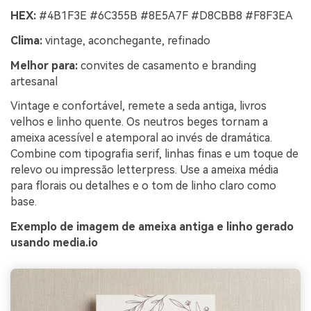
HEX:
#4B1F3E #6C355B #8E5A7F #D8CBB8 #F8F3EA
Clima:
vintage, aconchegante, refinado
Melhor para:
convites de casamento e branding
artesanal
Vintage e confortável, remete a seda antiga, livros
velhos e linho quente. Os neutros beges tornam a
ameixa acessível e atemporal ao invés de dramática.
Combine com tipografia serif, linhas finas e um toque de
relevo ou impressão letterpress. Use a ameixa média
para florais ou detalhes e o tom de linho claro como
base.
Exemplo de imagem de ameixa antiga e linho gerado
usando media.io