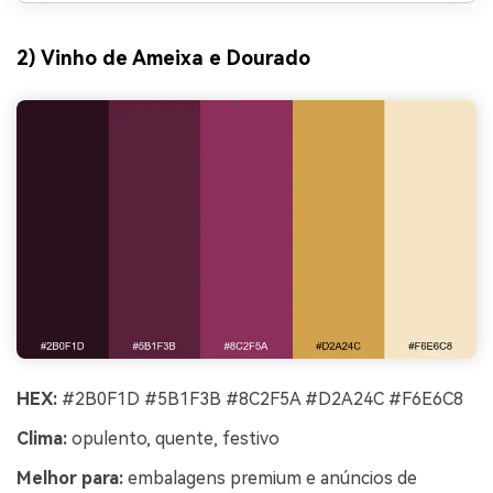
2) Vinho de Ameixa e Dourado
HEX:
#2B0F1D #5B1F3B #8C2F5A #D2A24C #F6E6C8
Clima:
opulento, quente, festivo
Melhor para:
embalagens premium e anúncios de