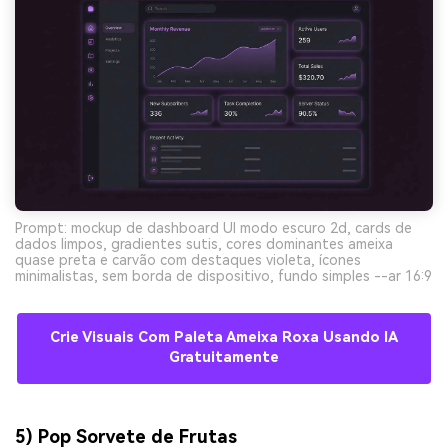
Prompt: mockup de dashboard UI modo escuro 2d, cards de
dados limpos, gradientes sutis, cores dominantes ameixa
quase preta e carvão com destaques violeta, ícones
minimalistas, sem borda de dispositivo, fundo simples --ar 16:9
Crie Visuais Com Paleta Ameixa Roxa Usando IA
Gratuitamente
5) Pop Sorvete de Frutas