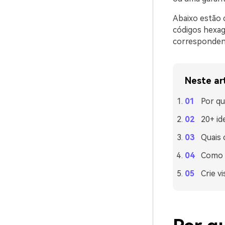
Abaixo estão 
códigos hexag
corresponden
Neste ar
Por qu
20+ id
Quais 
Como u
Crie v