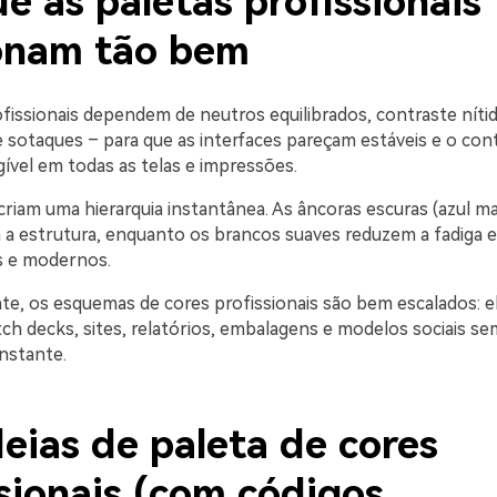
e as paletas profissionais
onam tão bem
ofissionais dependem de neutros equilibrados, contraste níti
de sotaques – para que as interfaces pareçam estáveis e o co
ível em todas as telas e impressões.
riam uma hierarquia instantânea. As âncoras escuras (azul ma
m a estrutura, enquanto os brancos suaves reduzem a fadiga
s e modernos.
te, os esquemas de cores profissionais são bem escalados: 
tch decks, sites, relatórios, embalagens e modelos sociais se
nstante.
eias de paleta de cores
sionais (com códigos