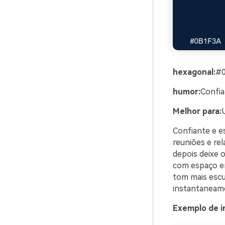
hexagonal:
#
humor:
Confia
Melhor para:
U
Confiante e es
reuniões e rel
depois deixe 
com espaço em
tom mais escur
instantaneame
Exemplo de i