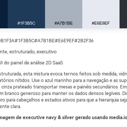
0B1F3A#1F3B5C#A7B1BE#E6E9EF#2B2F36
nte, estruturado, executivo
I do painel de análise 2D SaaS
truturada, esta mistura evoca ternos feitos sob medida, vidr
atórios nítidos. Use o azul marinho para a navegação e as sup
o cinza prateado transportar mesas e painéis secundários. E
 branco generoso para manter os dados densos legíveis. Dic
o para cabeçalhos e estados ativos para que a hierarquia sej
nte clara.
magem de executive navy & silver gerado usando media.i