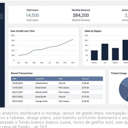
 analytics dashboard ui mockup, layout de grade limpa, navegação n
cos e tabelas, design plano, azul marinho profundo dominante e az
rateado e fundo branco-branco suave, texto de grafite sutil, sem 
m cena de fundo- -ar 16:9