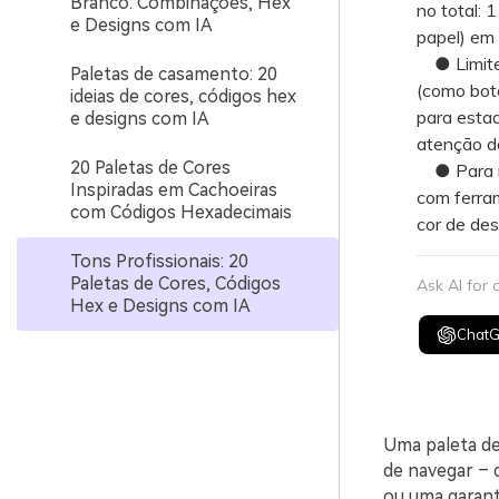
Branco: Combinações, Hex
no total: 
e Designs com IA
papel) em 
● Limite 
Paletas de casamento: 20
(como botõ
ideias de cores, códigos hex
para estad
e designs com IA
atenção do
20 Paletas de Cores
● Para ma
Inspiradas em Cachoeiras
com ferram
com Códigos Hexadecimais
cor de de
Tons Profissionais: 20
Paletas de Cores, Códigos
Ask AI for
Hex e Designs com IA
Chat
Uma paleta de 
de navegar – q
ou uma garanti