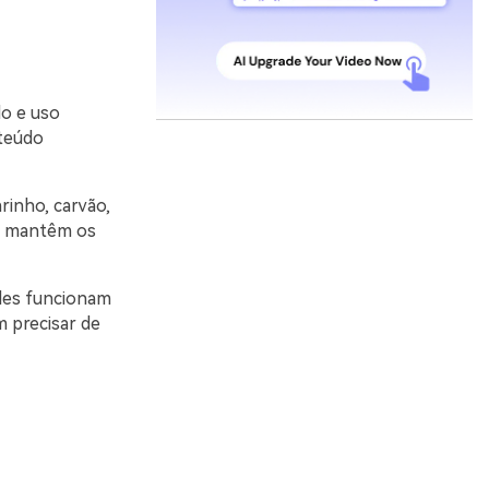
do e uso
nteúdo
rinho, carvão,
 e mantêm os
eles funcionam
m precisar de