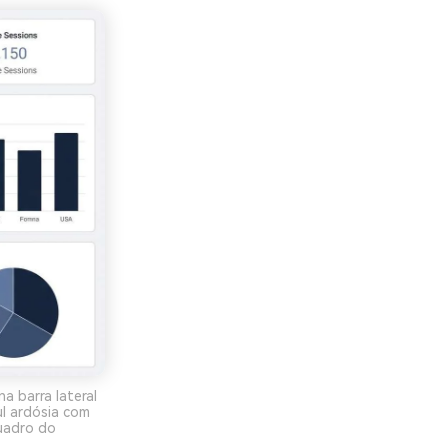
a barra lateral
ul ardósia com
quadro do