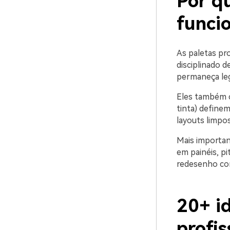
Por qu
funci
As paletas pr
disciplinado 
permaneça leg
Eles também c
tinta) define
layouts limpo
Mais importan
em painéis, pi
redesenho co
20+ id
profis