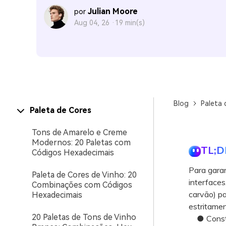
Julian Moore
por
Aug 04, 26 ·
19 min(s)
Blog
Paleta 
Paleta de Cores
Tons de Amarelo e Creme
Modernos: 20 Paletas com
TL;D
Códigos Hexadecimais
Para garan
Paleta de Cores de Vinho: 20
interfaces
Combinações com Códigos
carvão) pa
Hexadecimais
estritamen
20 Paletas de Tons de Vinho
● Constru