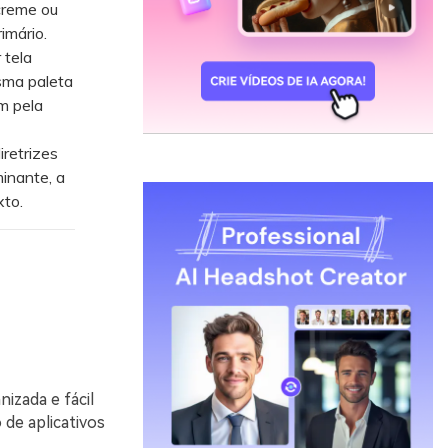
creme ou
imário.
 tela
sma paleta
m pela
retrizes
inante, a
xto.
nizada e fácil
 de aplicativos