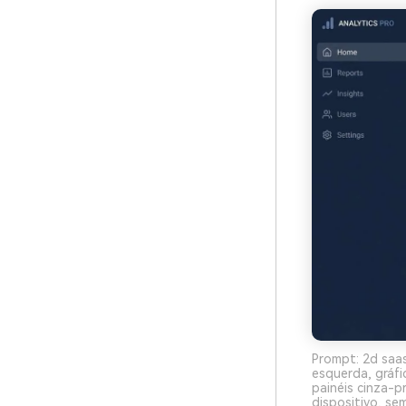
Prompt: 2d saas
esquerda, gráfi
painéis cinza-p
dispositivo, se