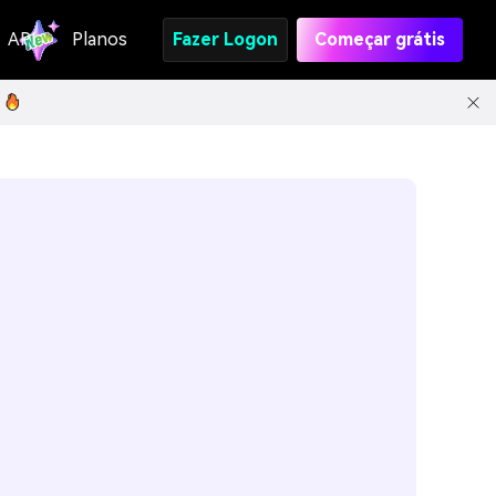
API
Planos
Fazer Logon
Começar grátis