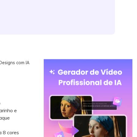
 Designs com IA
e
arinho e
taque
a 8 cores