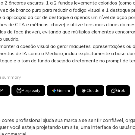
1 a 2 âncoras escuras, 1 a 2 fundos levemente coloridos (como 
vez de branco puro para reduzir a fadiga visual, e 1 destaque pr
a aplicação da cor de destaque a apenas um nível de ação por
es de CTA e métricas-chave) e utilize tons mais claros da me
os de foco (hover), evitando que múltiplos elementos concorra
 usuário.
nter a coesão visual ao gerar maquetes, apresentações ou di
entas de IA como o Media.io, inclua explicitamente a base dom
staque e o tom de fundo desejado diretamente no prompt de te
 a summary
GPT
Perplexity
Gemini
Claude
Grok
cores profissional ajuda sua marca a se sentir confiável, orga
uer você esteja projetando um site, uma interface do usuário
a comercial.