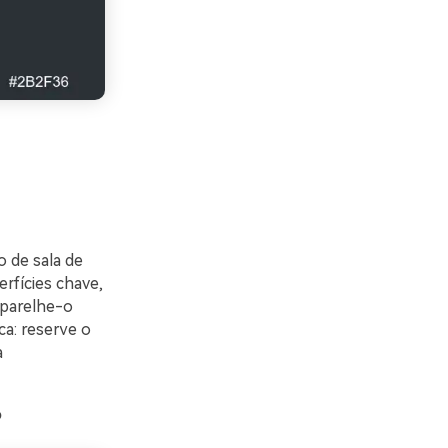
o de sala de
erfícies chave,
mparelhe-o
a: reserve o
a
o