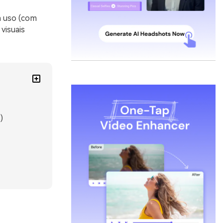
a uso (com
visuais
)