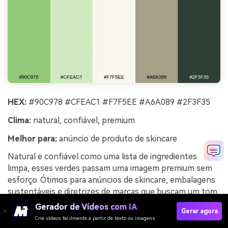
HEX:
#90C978 #CFEAC1 #F7F5EE #A6A089 #2F3F35
Clima:
natural, confiável, premium
Melhor para:
anúncio de produto de skincare
Natural e confiável como uma lista de ingredientes
limpa, esses verdes passam uma imagem premium sem
esforço. Ótimos para anúncios de skincare, embalagens
sustentáveis e diretrizes de marcas que buscam um tom
calmo e moderno. Combine pistache com o neutro
Gerador de Vídeos com IA
Gerar agora
pedra quente para um visual fundamentado e ecológico.
Crie vídeos facilmente a partir de texto ou imagens
Dica de uso: use o carvão para destacar ingredientes