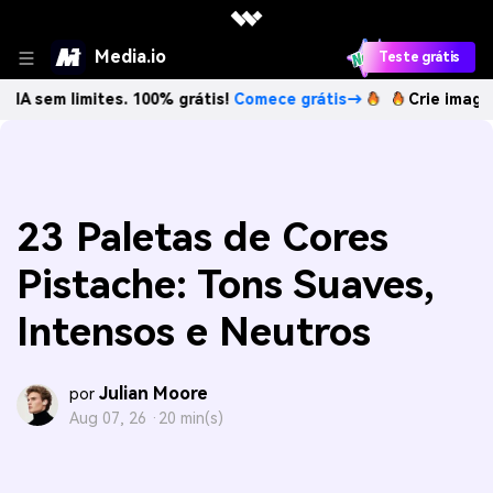
Media.io
Teste grátis
imites. 100% grátis!
Comece grátis→
Crie imagens com IA 
23 Paletas de Cores
Pistache: Tons Suaves,
Intensos e Neutros
Julian Moore
por
Aug 07, 26 ·
20 min(s)