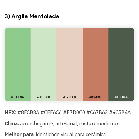
3) Argila Mentolada
HEX:
#8FCB8A #CFE6C6 #E7D0C0 #C67B63 #4C5B4A
Clima:
aconchegante, artesanal, rústico moderno
Melhor para:
identidade visual para cerâmica