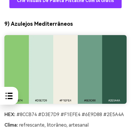
Crie Visuais De Paleta Pistache Com IA Grátis
9) Azulejos Mediterrâneos
HEX:
#8CCB74 #D3E7D9 #F1EFE4 #6E9D88 #2E5A4A
Clima:
refrescante, litorâneo, artesanal