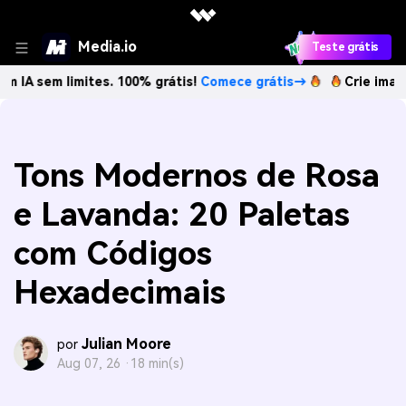
Media.io
Teste grátis
 limites. 100% grátis!
Comece grátis→
Crie imagens com I
Tons Modernos de Rosa
e Lavanda: 20 Paletas
com Códigos
Hexadecimais
Julian Moore
por
Aug 07, 26 ·
18 min(s)