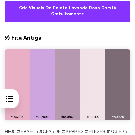
Crie Visuais De Paleta Lavanda Rosa Com IA
Gratuitamente
9) Fita Antiga
HEX:
#E9AFC5 #CFA5DF #B89BB2 #F1E2E8 #7C6B75