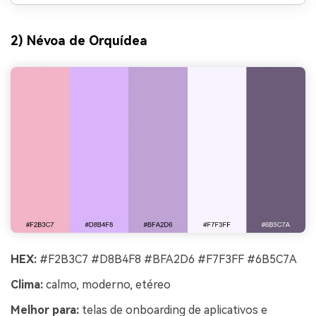
2) Névoa de Orquídea
HEX:
#F2B3C7 #D8B4F8 #BFA2D6 #F7F3FF #6B5C7A
Clima:
calmo, moderno, etéreo
Melhor para:
telas de onboarding de aplicativos e