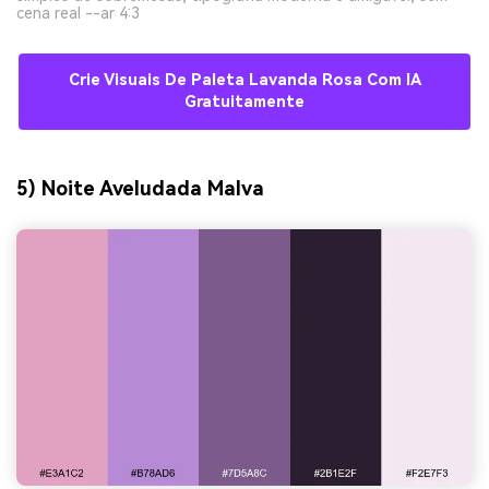
cena real --ar 4:3
Crie Visuais De Paleta Lavanda Rosa Com IA
Gratuitamente
5) Noite Aveludada Malva