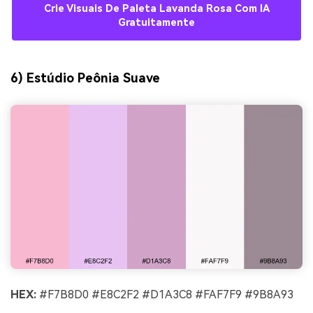
Crie Visuais De Paleta Lavanda Rosa Com IA
Gratuitamente
6) Estúdio Peônia Suave
HEX:
#F7B8D0 #E8C2F2 #D1A3C8 #FAF7F9 #9B8A93