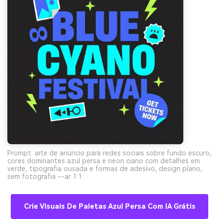
Prompt: arte de anúncio para redes sociais sobre fundo escuro,
cores dominantes azul persa e neon ciano com detalhes em
verde, tipografia ousada e formas de adesivo, design plano,
sem fotografia --ar 1:1
Crie Visuais De Paletas Azul Persa Com IA Grátis