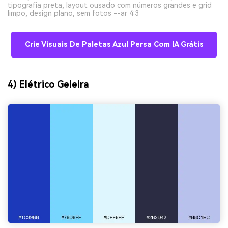
tipografia preta, layout ousado com números grandes e grid
limpo, design plano, sem fotos --ar 4:3
Crie Visuais De Paletas Azul Persa Com IA Grátis
4) Elétrico Geleira