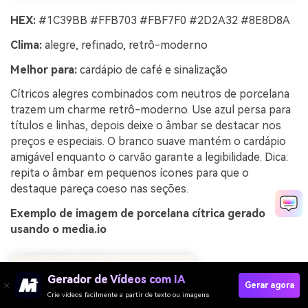
HEX:
#1C39BB #FFB703 #FBF7F0 #2D2A32 #8E8D8A
Clima:
alegre, refinado, retrô-moderno
Melhor para:
cardápio de café e sinalização
Cítricos alegres combinados com neutros de porcelana
trazem um charme retrô-moderno. Use azul persa para
títulos e linhas, depois deixe o âmbar se destacar nos
preços e especiais. O branco suave mantém o cardápio
amigável enquanto o carvão garante a legibilidade. Dica:
repita o âmbar em pequenos ícones para que o
destaque pareça coeso nas seções.
Exemplo de imagem de porcelana cítrica gerado
usando o media.io
Gerador de Vídeos com IA
Gerar agora
Crie vídeos facilmente a partir de texto ou imagens