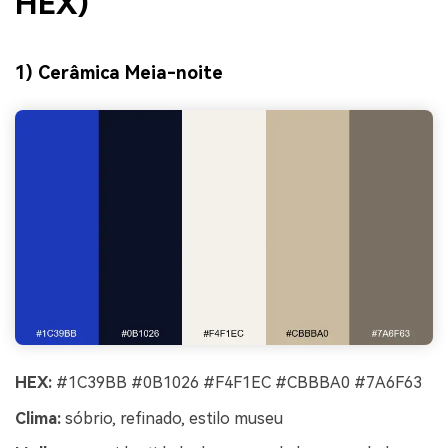
HEX)
1) Cerâmica Meia-noite
HEX:
#1C39BB #0B1026 #F4F1EC #CBBBA0 #7A6F63
Clima:
sóbrio, refinado, estilo museu