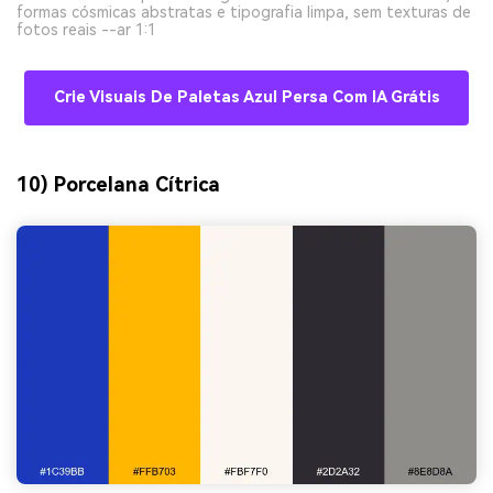
formas cósmicas abstratas e tipografia limpa, sem texturas de
fotos reais --ar 1:1
Crie Visuais De Paletas Azul Persa Com IA Grátis
10) Porcelana Cítrica