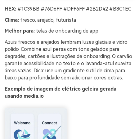
HEX:
#1C39BB #76D6FF #DFF6FF #2B2D42 #B8C1EC
Clima:
fresco, arejado, futurista
Melhor para:
telas de onboarding de app
Azuis frescos e arejados lembram luzes glaciais e vidro
polido. Combine azul persa com tons gelados para
degradês, cartões e ilustrações de onboarding. O carvão
garante acessibilidade no texto e o lavanda-azul suaviza
áreas vazias. Dica: use um gradiente sutil de cima para
baixo para profundidade sem adicionar cores extras.
Exemplo de imagem de elétrico geleira gerada
usando media.io
Crie imagens com
IA sem limites.