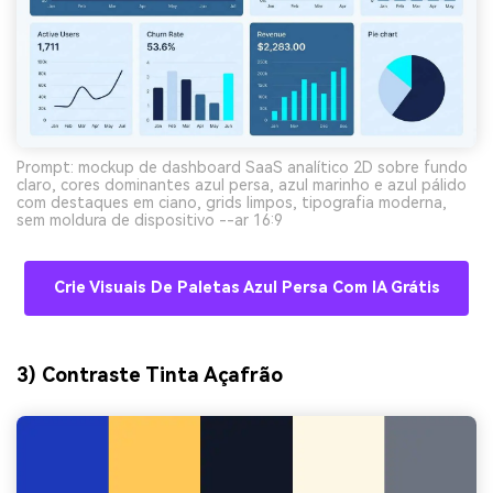
Prompt: mockup de dashboard SaaS analítico 2D sobre fundo
claro, cores dominantes azul persa, azul marinho e azul pálido
com destaques em ciano, grids limpos, tipografia moderna,
sem moldura de dispositivo --ar 16:9
Crie Visuais De Paletas Azul Persa Com IA Grátis
3) Contraste Tinta Açafrão