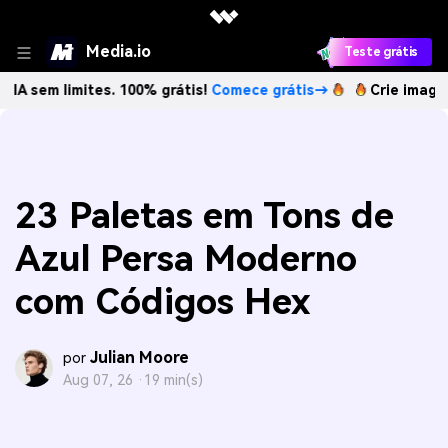
Media.io
Teste grátis
mites. 100% grátis!
Comece grátis→
Crie imagens com IA 
23 Paletas em Tons de
Azul Persa Moderno
com Códigos Hex
Julian Moore
por
Aug 07, 26 ·
19 min(s)