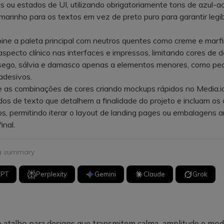
s ou estados de UI, utilizando obrigatoriamente tons de azul-
marinho para os textos em vez de preto puro para garantir legib
 a paleta principal com neutros quentes como creme e marf
aspecto clínico nas interfaces e impressos, limitando cores de 
ego, sálvia e damasco apenas a elementos menores, como pe
adesivos.
as combinações de cores criando mockups rápidos no Media.io
s de texto que detalhem a finalidade do projeto e incluam os 
, permitindo iterar o layout de landing pages ou embalagens a
inal.
 a summary
GPT
Perplexity
Gemini
Claude
Grok
 o atalho para designs que transmitem calma, amplitude e mo