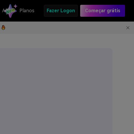
API
Planos
Fazer Logon
Começar grátis