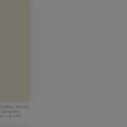
 pálido, blocos
 tipografia
es --ar 16:9