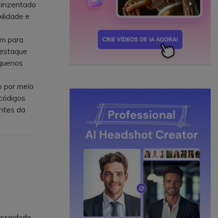
acinzentado
ilidade e
im para
destaque
quenos
 por meio
códigos
ntes da
dernidade