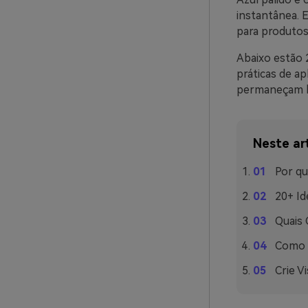
instantânea. 
para produtos 
Abaixo estão 
práticas de ap
permaneçam le
Neste ar
Por qu
20+ Id
Quais
Como U
Crie V