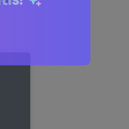
zul
tis!