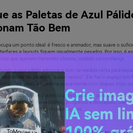
e as Paletas de Azul Pálid
onam Tão Bem
ocupa um ponto ideal: é fresco e animador, mas suave o sufic
nterfaces e layouts fiquem visualmente pesados. Por isso, é 
rcas que querem transmitir clareza, cuidado ou confiança.
undo, o azul pálido adiciona o tom na medida certa para sepa
em deixar de parecer “quase neutro”. Ele faz o espaço em 
cional, não vazio, e combina suavemente com toques frios ou
 azul pálido também sustenta a hierarquia. Dá para usar tons
Crie ima
zul para estados (hover/ativo), progresso e destaques, mante
curo para tipografia e ícones legíveis.
IA sem li