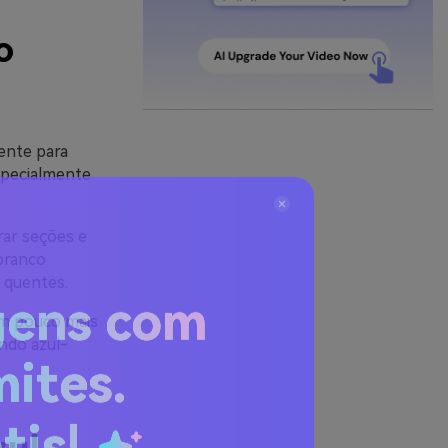
o
iente para
especialmente
rar seções e
branco
 quentes.
 um pouco mais
gens com
ndo azul-
mites.