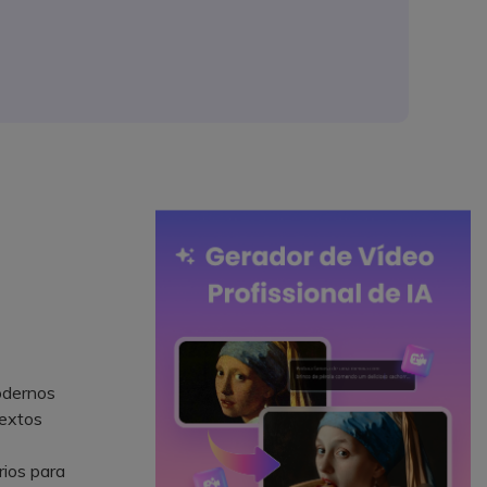
odernos
textos
ios para