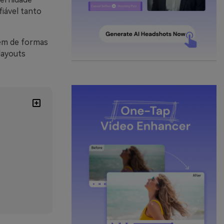
iável tanto
lém de formas
 layouts