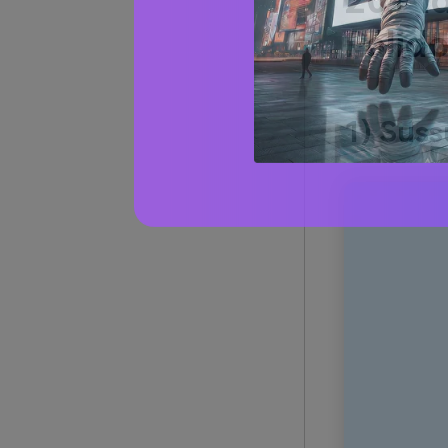
20+ Id
Pálid
1) Suss