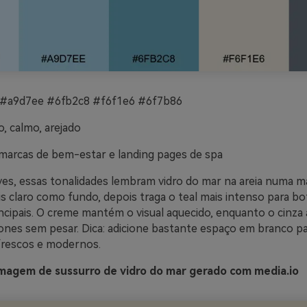
 #a9d7ee #6fb2c8 #f6f1e6 #6f7b86
o, calmo, arejado
marcas de bem-estar e landing pages de spa
eves, essas tonalidades lembram vidro do mar na areia numa ma
is claro como fundo, depois traga o teal mais intenso para b
ncipais. O creme mantém o visual aquecido, enquanto o cinza 
cones sem pesar. Dica: adicione bastante espaço em branco p
 frescos e modernos.
magem de sussurro de vidro do mar gerado com media.io