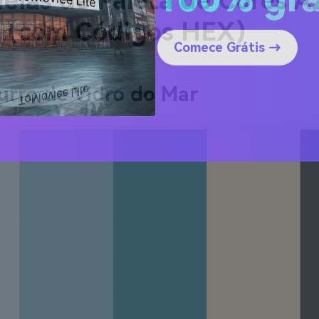
eias de Paleta de Cores A
100% grá
o (com Códigos HEX)
Comece Grátis →
urro de Vidro do Mar