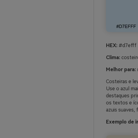
HEX:
#d7efff
Clima:
costeir
Melhor para:
Costeiras e l
Use o azul ma
destaques pri
os textos e í
azuis suaves,
Exemplo de i