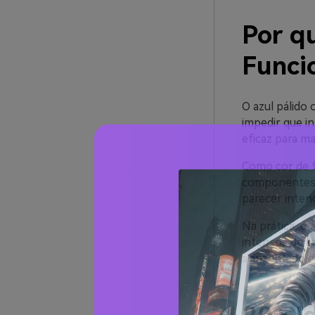
Por qu
Funci
O azul pálido 
impedir que i
eficaz para ma
Como cor de f
componentes s
parecer inten
Na prática, o
intensos de a
acinzentado es