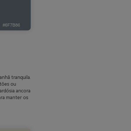
nhã tranquila.
otões ou
ardósia ancora
ara manter os