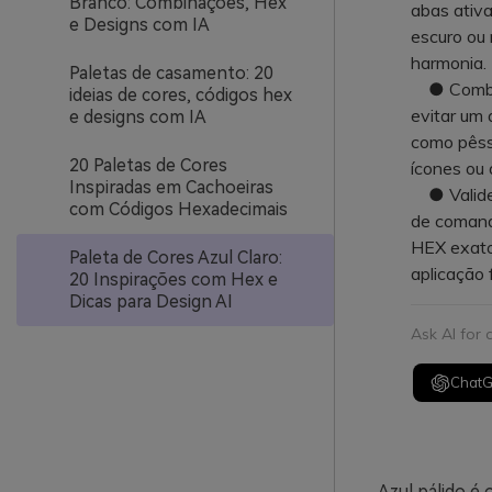
Branco: Combinações, Hex
abas ativa
e Designs com IA
escuro ou 
harmonia.
Paletas de casamento: 20
● Combine
ideias de cores, códigos hex
evitar um 
e designs com IA
como pêss
20 Paletas de Cores
ícones ou 
Inspiradas em Cachoeiras
● Valide 
com Códigos Hexadecimais
de comando
HEX exatos
Paleta de Cores Azul Claro:
aplicação f
20 Inspirações com Hex e
Dicas para Design AI
Ask AI for
Chat
Azul pálido é