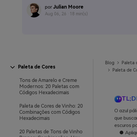
Julian Moore
por
Aug 06, 26 ·
18 min(s)
Blog
Paleta 
Paleta de Cores
Paleta de Co
Tons de Amarelo e Creme
Modernos: 20 Paletas com
Códigos Hexadecimais
TL;D
Paleta de Cores de Vinho: 20
O azul pál
Combinações com Códigos
que buscam
Hexadecimais
escuros pa
20 Paletas de Tons de Vinho
● Aplique