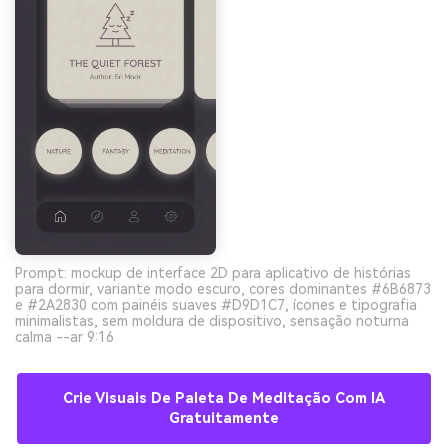
Prompt: mockup de interface 2D para aplicativo de histórias
para dormir, variante modo escuro, cores dominantes #6B6873
e #2A2830 com painéis suaves #D9D1C7, ícones e tipografia
minimalistas, sem moldura de dispositivo, sensação noturna
calma --ar 9:16
Crie Visuais De Paleta De Meditação Com IA
Gratuitamente