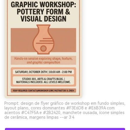
Prompt: design de flyer gráfico de workshop em fundo simples,
layout plano, cores dominantes #F3E6D8 e #E6B39A com
acentos #C47F5A e #2B2420, manchete ousada, ícone simples
de cerâmica, margens limpas --ar 3:4