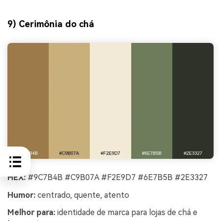
9) Cerimônia do chá
HEX:
#9C7B4B #C9B07A #F2E9D7 #6E7B5B #2E3327
Humor:
centrado, quente, atento
Melhor para:
identidade de marca para lojas de chá e