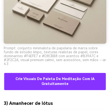
Prompt: conjunto minimalista de papelaria de marca sobre
fundo de estúdio limpo, texturas realistas de papel, cores
dominantes #F4EFE7 e #D8CBB8 com acentos #B39A7C e
#2F2C2A, visual premium calmo, sem acessórios, sem mãos --ar
4:3
Crie Visuais De Paleta De Meditação Com IA
Gratuitamente
3) Amanhecer de lótus