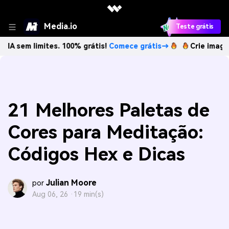
Media.io
Teste grátis
imites. 100% grátis!
Comece grátis→
Crie imagens com IA
21 Melhores Paletas de
Cores para Meditação:
Códigos Hex e Dicas
Julian Moore
por
Aug 06, 26 ·
19 min(s)