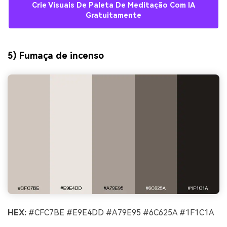
Crie Visuais De Paleta De Meditação Com IA
Gratuitamente
5) Fumaça de incenso
HEX:
#CFC7BE #E9E4DD #A79E95 #6C625A #1F1C1A