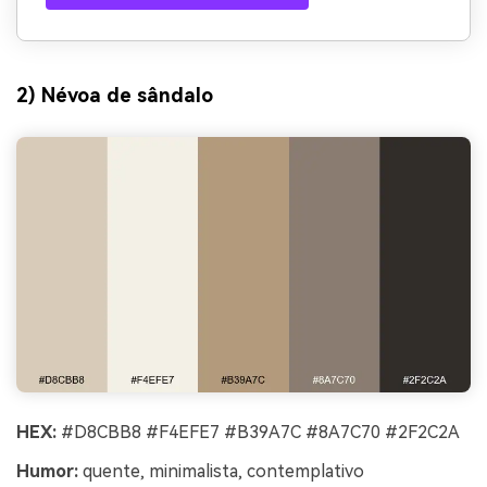
2) Névoa de sândalo
HEX:
#D8CBB8 #F4EFE7 #B39A7C #8A7C70 #2F2C2A
Humor:
quente, minimalista, contemplativo