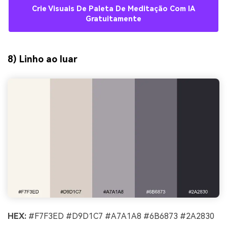
Crie Visuais De Paleta De Meditação Com IA
Gratuitamente
8) Linho ao luar
HEX:
#F7F3ED #D9D1C7 #A7A1A8 #6B6873 #2A2830