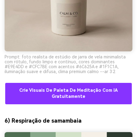
Prompt: foto realista de estúdio de jarra de vela minimalista
com rótulo, fundo limpo e contínuo, cores dominantes
#E9E4DD e #CFC7BE com acentos #6C625A e #1F1C1A,
iluminação suave e difusa, clima premium calmo --ar 3:2
Crie Visuais De Paleta De Meditação Com IA
Gratuitamente
6) Respiração de samambaia