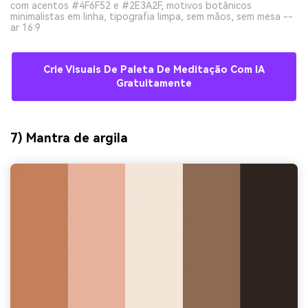
com acentos #4F6F52 e #2E3A2F, motivos botânicos
minimalistas em linha, tipografia limpa, sem mãos, sem mesa --
ar 16:9
Crie Visuais De Paleta De Meditação Com IA
Gratuitamente
7) Mantra de argila