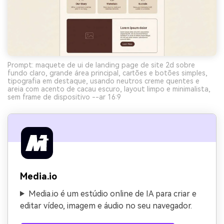
Prompt: maquete de ui de landing page de site 2d sobre
fundo claro, grande área principal, cartões e botões simples,
tipografia em destaque, usando neutros creme quentes e
areia com acento de cacau escuro, layout limpo e minimalista,
sem frame de dispositivo --ar 16:9
Media.io
Media.io é um estúdio online de IA para criar e
editar vídeo, imagem e áudio no seu navegador.