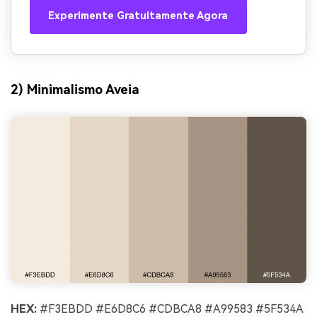
Experimente Gratuitamente Agora
2) Minimalismo Aveia
HEX:
#F3EBDD #E6D8C6 #CDBCA8 #A99583 #5F534A