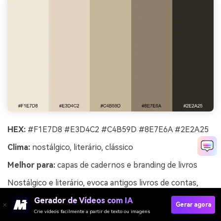
HEX:
#F1E7D8 #E3D4C2 #C4B59D #8E7E6A #2E2A25
Clima:
nostálgico, literário, clássico
Melhor para:
capas de cadernos e branding de livros
Nostálgico e literário, evoca antigos livros de contas,
bordas de papel e datas carimbadas. Use tons claros de
Gerador de Vídeos com IA
pergaminho para fundos e padrões, com o escuro para
Gerar agora
Crie vídeos facilmente a partir de texto ou imagens
títulos e texto na lombada. Combine com fontes