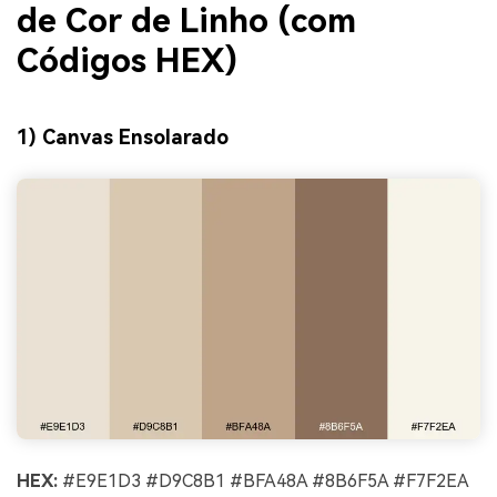
de Cor de Linho (com
Códigos HEX)
1) Canvas Ensolarado
HEX:
#E9E1D3 #D9C8B1 #BFA48A #8B6F5A #F7F2EA