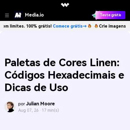
Media.io
Teste grátis
s. 100% grátis!
Comece grátis→
Crie imagens com IA sem 
Paletas de Cores Linen:
Códigos Hexadecimais e
Dicas de Uso
Julian Moore
por
Aug 07, 26 ·
17 min(s)