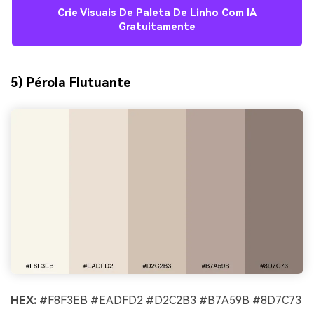
Crie Visuais De Paleta De Linho Com IA
Gratuitamente
5) Pérola Flutuante
HEX:
#F8F3EB #EADFD2 #D2C2B3 #B7A59B #8D7C73