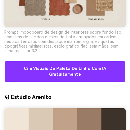
Prompt: moodboard de design de interiores sobre fundo liso,
amostras de tecidos e chips de tinta arranjados em ordem,
neutros terrosos com destaque marrom argila, etiquetas
tipográficas minimalistas, estilo gráfico flat, sem mãos, sem
cena real --ar 3:2
Crie Visuais De Paleta De Linho Com IA
Gratuitamente
4) Estúdio Arenito