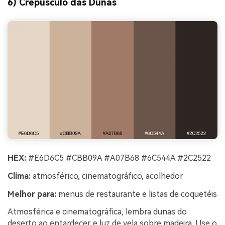
6) Crepúsculo das Dunas
HEX:
#E6D6C5 #CBB09A #A07B68 #6C544A #2C2522
Clima:
atmosférico, cinematográfico, acolhedor
Melhor para:
menus de restaurante e listas de coquetéis
Atmosférica e cinematográfica, lembra dunas do
deserto ao entardecer e luz de vela sobre madeira. Use o