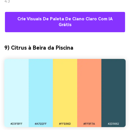
4:3
Crie Visuais De Paleta De Ciano Claro Com IA
Grátis
9) Citrus à Beira da Piscina