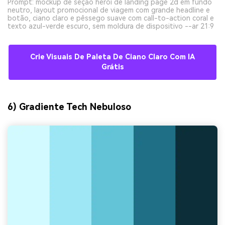
Prompt: mockup de seção herói de landing page 2d em fundo
neutro, layout promocional de viagem com grande headline e
botão, ciano claro e pêssego suave com call-to-action coral e
texto azul-verde escuro, sem moldura de dispositivo --ar 21:9
Crie Visuais De Paleta De Ciano Claro Com IA
Grátis
6) Gradiente Tech Nebuloso