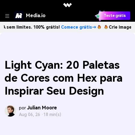
Media.io
Teste grátis
imites. 100% grátis!
Comece grátis→
Crie imagens com IA
Light Cyan: 20 Paletas
de Cores com Hex para
Inspirar Seu Design
Julian Moore
por
Aug 06, 26 ·
18 min(s)