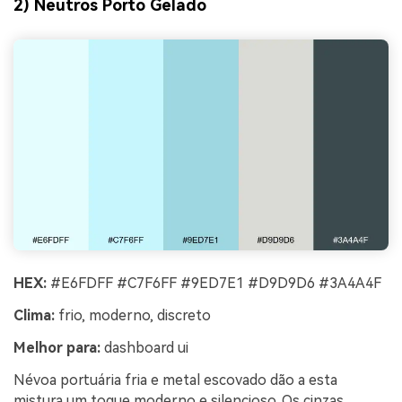
2) Neutros Porto Gelado
HEX:
#E6FDFF #C7F6FF #9ED7E1 #D9D9D6 #3A4A4F
Clima:
frio, moderno, discreto
Melhor para:
dashboard ui
Névoa portuária fria e metal escovado dão a esta
mistura um toque moderno e silencioso. Os cinzas