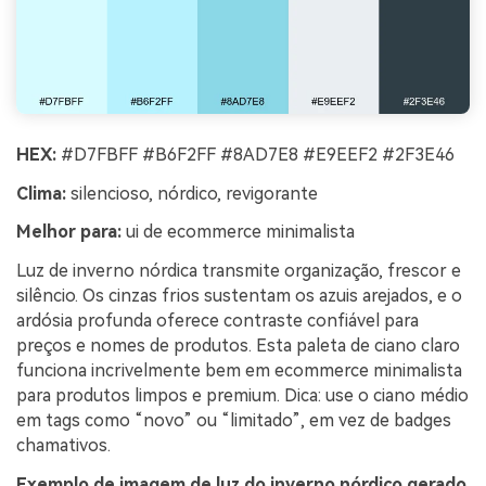
HEX:
#D7FBFF #B6F2FF #8AD7E8 #E9EEF2 #2F3E46
Clima:
silencioso, nórdico, revigorante
Melhor para:
ui de ecommerce minimalista
Luz de inverno nórdica transmite organização, frescor e
silêncio. Os cinzas frios sustentam os azuis arejados, e o
ardósia profunda oferece contraste confiável para
preços e nomes de produtos. Esta paleta de ciano claro
funciona incrivelmente bem em ecommerce minimalista
para produtos limpos e premium. Dica: use o ciano médio
em tags como “novo” ou “limitado”, em vez de badges
chamativos.
Exemplo de imagem de luz do inverno nórdico gerado