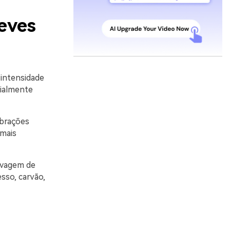
eves
intensidade
cialmente
ibrações
 mais
lavagem de
sso, carvão,