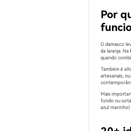
Por q
funci
O damasco lev
da laranja. Na
quando combi
Também é alta
artesanais, ou
contemporâneo
Mais importan
fundo ou sota
azul marinho) p