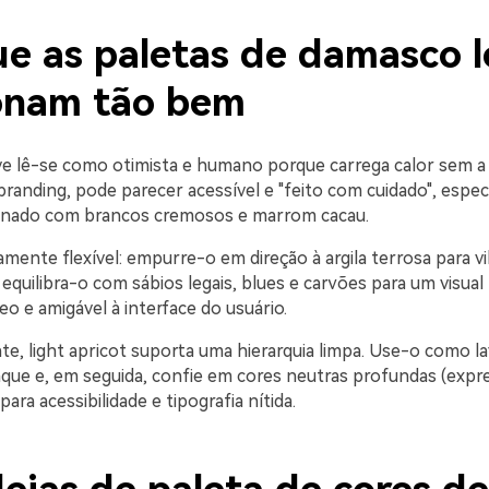
ue as paletas de damasco l
onam tão bem
e lê-se como otimista e humano porque carrega calor sem a 
 branding, pode parecer acessível e "feito com cuidado", espe
nado com brancos cremosos e marrom cacau.
mente flexível: empurre-o em direção à argila terrosa para v
 equilibra-o com sábios legais, blues e carvões para um visual
 e amigável à interface do usuário.
te, light apricot suporta uma hierarquia limpa. Use-o como 
que e, em seguida, confie em cores neutras profundas (expre
ara acessibilidade e tipografia nítida.