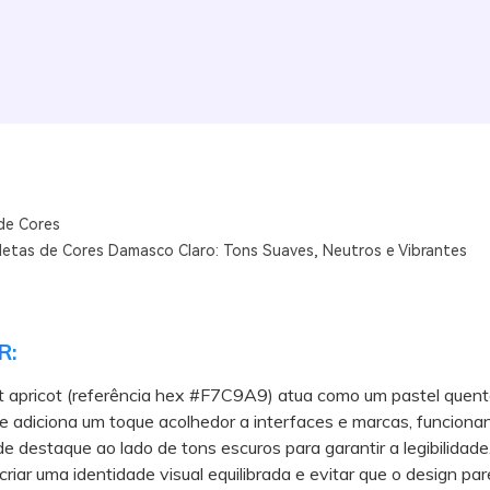
de Cores
aletas de Cores Damasco Claro: Tons Suaves, Neutros e Vibrantes
R:
t apricot (referência hex #F7C9A9) atua como um pastel quent
ue adiciona um toque acolhedor a interfaces e marcas, funciona
e destaque ao lado de tons escuros para garantir a legibilidade
ar uma identidade visual equilibrada e evitar que o design pa