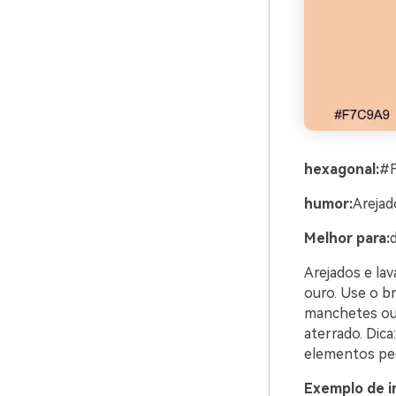
hexagonal:
#
humor:
Arejad
Melhor para:
d
Arejados e lav
ouro. Use o b
manchetes ou 
aterrado. Dic
elementos pe
Exemplo de i