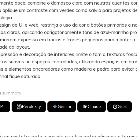
mente doce, combine o damasco claro com neutros quentes c
u aplique um contraste com verdes como sálvia para projetos 
ologia.
n de UI e web, restrinja o uso da cor a botões primários e no
os claros, aplicando obrigatoriamente tons de azul-marinho pro
 marrom expresso em textos e ícones pequenos para manter a
dade do layout.
ssão e decoração de interiores, limite o tom a texturas fosc
os suaves ou espaços controlados, utilizando espaços em bra
s e elementos ancoradores como madeira e pedra para evitar 
inal fique saturado.
 a summary
GPT
Perplexity
Gemini
Claude
Grok
é um pastel quente e arejado que fica entre pêssego e terraco