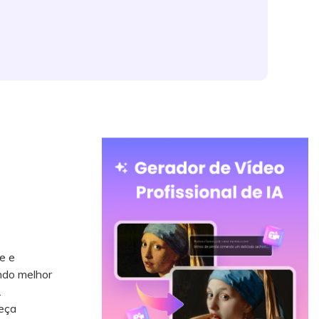
e e
ndo melhor
.
reça