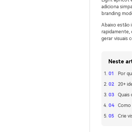
adiciona simp
branding mode
Abaixo estão 
rapidamente, 
gerar visuais
Neste ar
Por qu
20+ id
Quais
Como u
Crie v