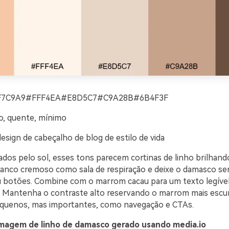
F7C9A9#FFF4EA#E8D5C7#C9A28B#6B4F3F
o, quente, mínimo
esign de cabeçalho de blog de estilo de vida
ados pelo sol, esses tons parecem cortinas de linho brilhand
ranco cremoso como sala de respiração e deixe o damasco s
botões. Combine com o marrom cacau para um texto legíve
a: Mantenha o contraste alto reservando o marrom mais escu
quenos, mas importantes, como navegação e CTAs.
magem de linho de damasco gerado usando media.io