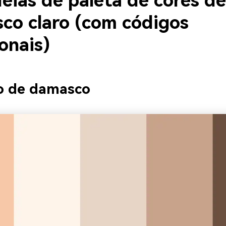
eias de paleta de cores de
co claro (com códigos
onais)
o de damasco