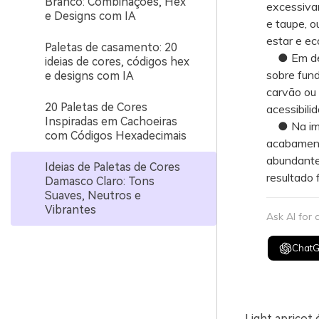
Branco: Combinações, Hex
excessiva
e Designs com IA
e taupe, o
estar e ec
Paletas de casamento: 20
● Em desig
ideias de cores, códigos hex
sobre fund
e designs com IA
carvão ou
20 Paletas de Cores
acessibili
Inspiradas em Cachoeiras
● Na impre
com Códigos Hexadecimais
acabament
abundante
Ideias de Paletas de Cores
resultado f
Damasco Claro: Tons
Suaves, Neutros e
Vibrantes
Ask AI for
Chat
Light apricot 