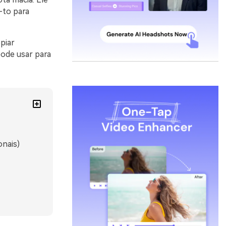
-to para
piar
ode usar para
onais)