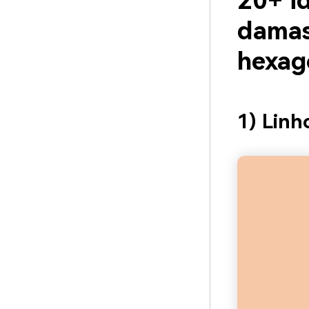
20+ id
damas
hexag
1) Linh