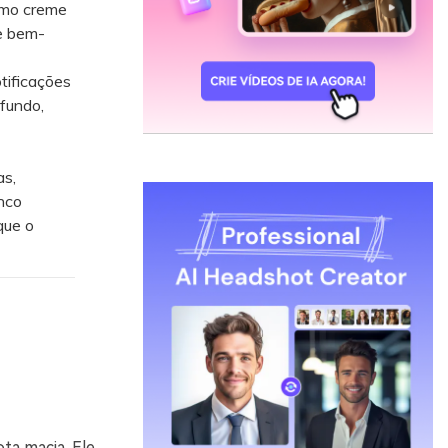
omo creme
de bem-
tificações
fundo,
as,
nco
que o
ta macia. Ele