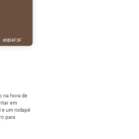
o na hora de
entar em
l e um rodapé
ro para