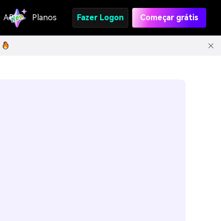
API
Planos
Fazer Logon
Começar grátis