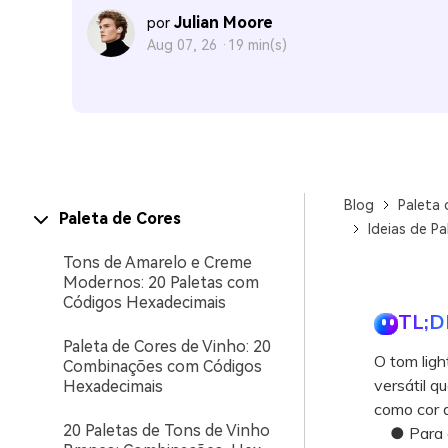
Julian Moore
por
Aug 07, 26 ·
19 min(s)
Blog
Paleta 
Paleta de Cores
Ideias de P
Tons de Amarelo e Creme
Modernos: 20 Paletas com
Códigos Hexadecimais
TL;D
Paleta de Cores de Vinho: 20
O tom ligh
Combinações com Códigos
versátil q
Hexadecimais
como cor d
20 Paletas de Tons de Vinho
● Para cri