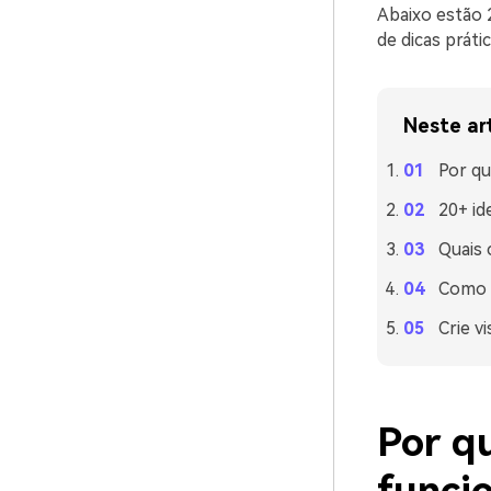
Abaixo estão 
de dicas práti
Neste ar
Por qu
20+ id
Quais
Como u
Crie v
Por q