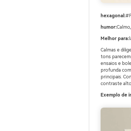
hexagonal:
#
humor:
Calmo,
Melhor para:
l
Calmas e dilig
tons parecem 
ensaios e bole
profunda com
principais. C
contraste alt
Exemplo de i