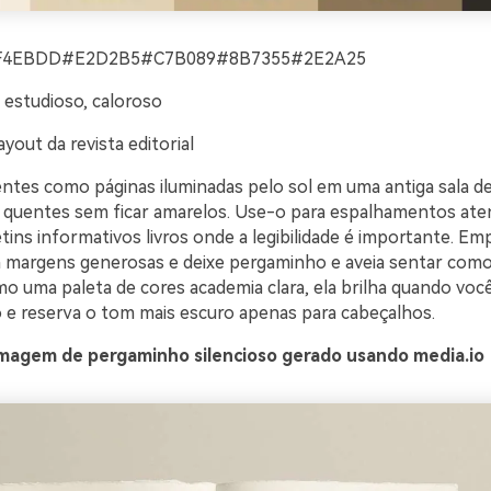
F4EBDD#E2D2B5#C7B089#8B7355#2E2A25
 estudioso, caloroso
ayout da revista editorial
entes como páginas iluminadas pelo sol em uma antiga sala de 
quentes sem ficar amarelos. Use-o para espalhamentos ate
tins informativos livros onde a legibilidade é importante. Emp
 margens generosas e deixe pergaminho e aveia sentar com
omo uma paleta de cores academia clara, ela brilha quando vo
o e reserva o tom mais escuro apenas para cabeçalhos.
magem de pergaminho silencioso gerado usando media.io