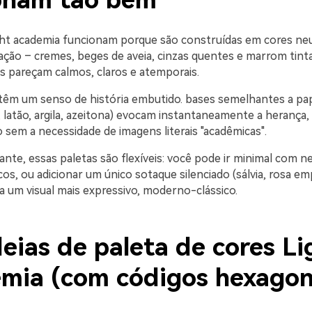
onam tão bem
ght academia funcionam porque são construídas em cores neut
ração – cremes, beges de aveia, cinzas quentes e marrom tint
ts pareçam calmos, claros e atemporais.
êm um senso de história embutido. bases semelhantes a pap
, latão, argila, azeitona) evocam instantaneamente a herança
 sem a necessidade de imagens literais "acadêmicas".
nte, essas paletas são flexíveis: você pode ir minimal com n
s, ou adicionar um único sotaque silenciado (sálvia, rosa em
a um visual mais expressivo, moderno-clássico.
eias de paleta de cores Li
mia (com códigos hexagon