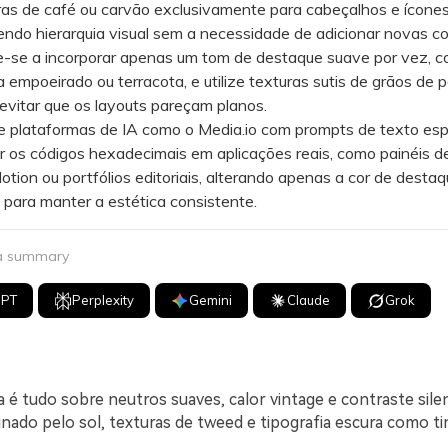
as de café ou carvão exclusivamente para cabeçalhos e ícones
ndo hierarquia visual sem a necessidade de adicionar novas co
se a incorporar apenas um tom de destaque suave por vez, 
sa empoeirado ou terracota, e utilize texturas sutis de grãos de 
 evitar que os layouts pareçam planos.
 plataformas de IA como o Media.io com prompts de texto esp
r os códigos hexadecimais em aplicações reais, como painéis de
Notion ou portfólios editoriais, alterando apenas a cor de destaq
 para manter a estética consistente.
 a summary
GPT
Perplexity
Gemini
Claude
Grok
a é tudo sobre neutros suaves, calor vintage e contraste sil
nado pelo sol, texturas de tweed e tipografia escura como ti