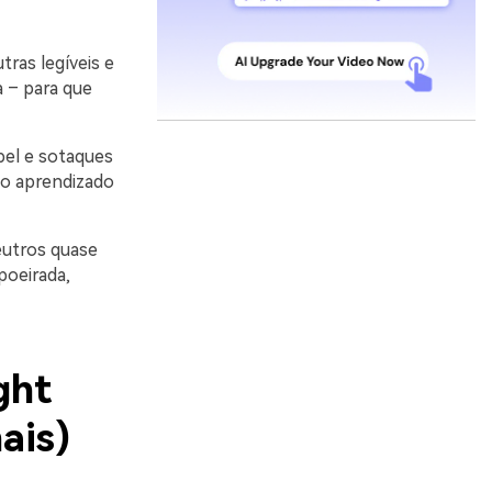
ras legíveis e
a – para que
el e sotaques
, o aprendizado
eutros quase
poeirada,
ght
ais)