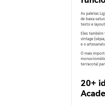
funci
As paletas Li
de baixa satu
texto e layou
Eles também t
vintage (sépia
e o artesanato
O mais importa
monocromático
terracota) par
20+ id
Acade