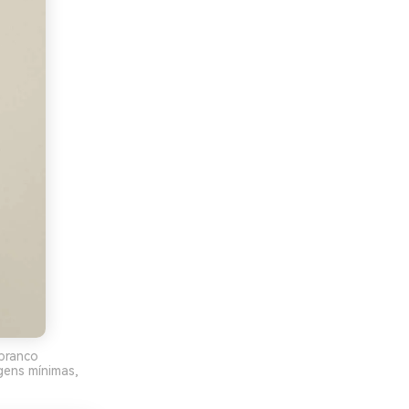
 branco
ens mínimas,