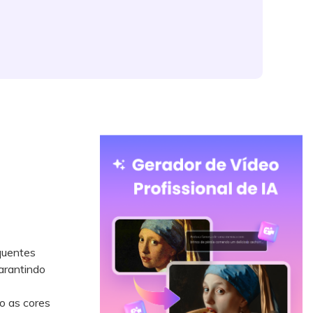
 quentes
arantindo
o as cores