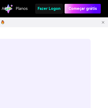
API
Planos
Fazer Logon
Começar grátis