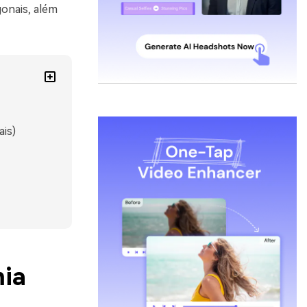
gonais, além
is)
mia