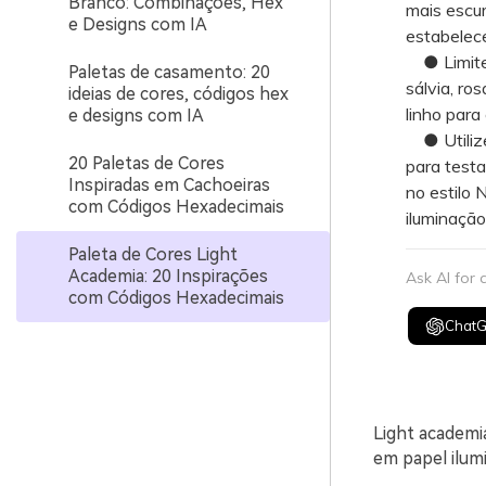
Branco: Combinações, Hex
mais escur
e Designs com IA
estabelece
● Limite-
Paletas de casamento: 20
sálvia, ro
ideias de cores, códigos hex
linho para
e designs com IA
● Utilize
20 Paletas de Cores
para testa
Inspiradas em Cachoeiras
no estilo 
com Códigos Hexadecimais
iluminação
Paleta de Cores Light
Academia: 20 Inspirações
Ask AI for
com Códigos Hexadecimais
Chat
Light academi
em papel ilumi