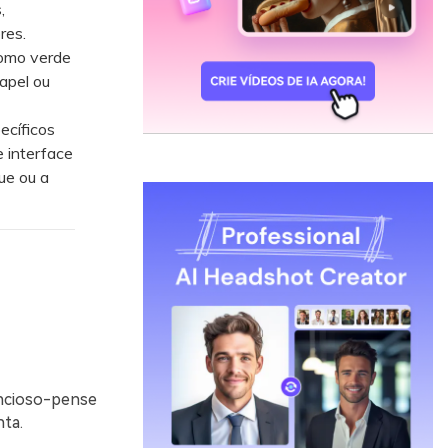
,
res.
como verde
papel ou
ecíficos
 interface
ue ou a
encioso-pense
nta.