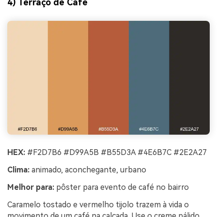
4) Terraço de Café
HEX:
#F2D7B6 #D99A5B #B55D3A #4E6B7C #2E2A27
Clima:
animado, aconchegante, urbano
Melhor para:
pôster para evento de café no bairro
Crie imagens com
Caramelo tostado e vermelho tijolo trazem à vida o
movimento de um café na calçada. Use o creme pálido