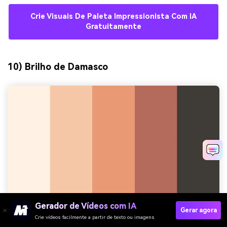
Crie Visuais De Paleta Impressionista Com IA
Gratuitamente
10) Brilho de Damasco
Gerador de Vídeos com IA
Gerar agora
Crie vídeos facilmente a partir de texto ou imagens
HEX:
#FFF1E3 #F6C8A7 #E79A73 #B46B5A #3D3A38