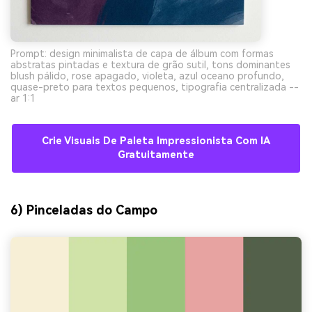
Prompt: design minimalista de capa de álbum com formas
abstratas pintadas e textura de grão sutil, tons dominantes
blush pálido, rose apagado, violeta, azul oceano profundo,
quase-preto para textos pequenos, tipografia centralizada --
ar 1:1
Crie Visuais De Paleta Impressionista Com IA
Gratuitamente
6) Pinceladas do Campo