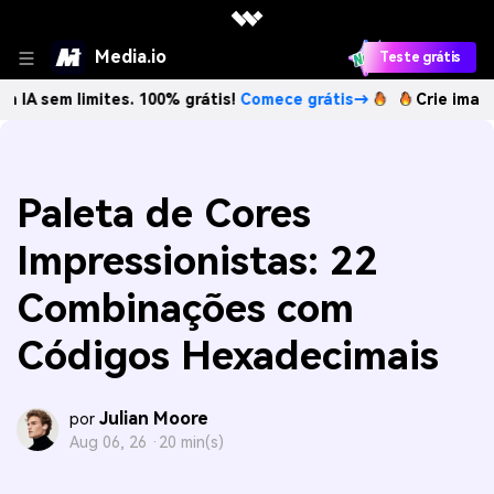
Media.io
Teste grátis
imites. 100% grátis!
Comece grátis→
Crie imagens com IA
Paleta de Cores
Impressionistas: 22
Combinações com
Códigos Hexadecimais
Julian Moore
por
Aug 06, 26 ·
20 min(s)