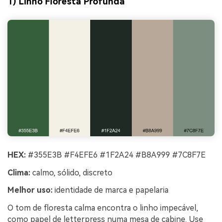
1) Linho Floresta Profunda
HEX:
#355E3B #F4EFE6 #1F2A24 #B8A999 #7C8F7E
Clima:
calmo, sólido, discreto
Melhor uso:
identidade de marca e papelaria
O tom de floresta calma encontra o linho impecável,
como papel de letterpress numa mesa de cabine. Use