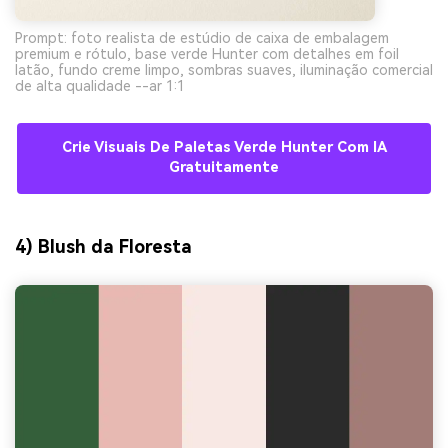
Prompt: foto realista de estúdio de caixa de embalagem
premium e rótulo, base verde Hunter com detalhes em foil
latão, fundo creme limpo, sombras suaves, iluminação comercial
de alta qualidade --ar 1:1
Crie Visuais De Paletas Verde Hunter Com IA
Gratuitamente
4) Blush da Floresta