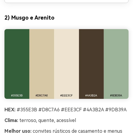
2) Musgo e Arenito
HEX:
#355E3B #D8C7A6 #EEE3CF #4A3B2A #9DB39A
Clima:
terroso, quente, acessível
Melhor uso:
convites rústicos de casamento e menus