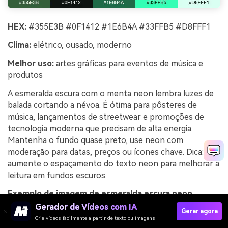
HEX:
#355E3B #0F1412 #1E6B4A #33FFB5 #D8FFF1
Clima:
elétrico, ousado, moderno
Melhor uso:
artes gráficas para eventos de música e
produtos
A esmeralda escura com o menta neon lembra luzes de
balada cortando a névoa. É ótima para pôsteres de
música, lançamentos de streetwear e promoções de
tecnologia moderna que precisam de alta energia.
Mantenha o fundo quase preto, use neon com
moderação para datas, preços ou ícones chave. Dica:
aumente o espaçamento do texto neon para melhorar a
leitura em fundos escuros.
Exemplo de imagem de esmeralda escura neon
gerada pelo media.io
Gerador de Vídeos com IA
Gerar agora
Crie vídeos facilmente a partir de texto ou imagens