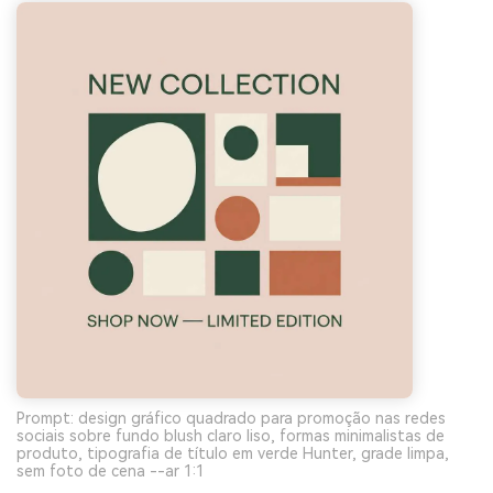
Prompt: design gráfico quadrado para promoção nas redes
sociais sobre fundo blush claro liso, formas minimalistas de
produto, tipografia de título em verde Hunter, grade limpa,
sem foto de cena --ar 1:1