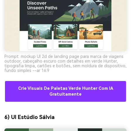
Prompt: mockup UI 2d de landing page para marca de viagens
outdoor, cabeçalho escuro com detalhes em verde Hunter,
tipografia limpa, cartões e botões, sem moldura de dispositivo,
fundo simples --ar 16:9
Crie Visuais De Paletas Verde Hunter Com IA
Gratuitamente
6) UI Estúdio Sálvia