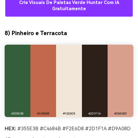
Crie Visuais De Paletas Verde Hunter Com IA
Gratuitamente
8) Pinheiro e Terracota
HEX:
#355E3B #C4684B #F2E6D8 #2D1F1A #D9A08D