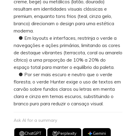
creme, bege) ou metálicos (latão, dourado)
resultam em identidades visuais clássicas e
premium, enquanto tons frios (teal, cinza gelo,
branco) direcionam o design para uma estética
moderna.
● Em layouts e interfaces, restrinja o verde a
navegações e ações primárias, limitando as cores
de destaque vibrantes (terracota, coral ou amarelo
cítrico) a uma proporção de 10% a 20% do
espaço total para manter o equilíbrio da paleta.
● Por ser mais escuro e neutro que o verde
floresta, o verde Hunter exige o uso de textos em
carvão sobre fundos claros ou letras em menta
clara e cinza em temas escuros, substituindo o
branco puro para reduzir o cansaço visual.
Ask AI for a summary
ChatGPT
Perplexity
Gemini