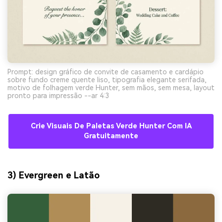
Prompt: design gráfico de convite de casamento e cardápio
sobre fundo creme quente liso, tipografia elegante serifada,
motivo de folhagem verde Hunter, sem mãos, sem mesa, layout
pronto para impressão --ar 4:3
Crie Visuais De Paletas Verde Hunter Com IA
Gratuitamente
3) Evergreen e Latão