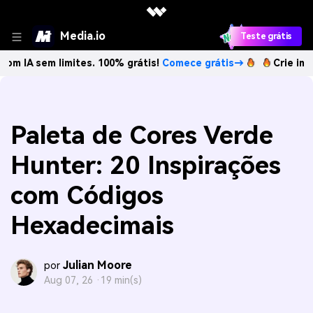
Media.io
Teste grátis
m limites. 100% grátis!
Comece grátis→
Crie imagens com 
Paleta de Cores Verde
Hunter: 20 Inspirações
com Códigos
Hexadecimais
Julian Moore
por
Aug 07, 26 ·
19 min(s)