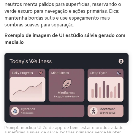
neutros menta pálidos para superfícies, reservando o
verde escuro para navegação e ações primárias. Dica:
mantenha bordas sutis e use espaçamento mais
sombras suaves para separação.
Exemplo de imagem de UI estúdio sálvia gerado com
media.io
Prompt: mockup UI 2d de app de bem-estar e produtividade,
superfícies suaves de sálvia, botões primários verde Hunter,