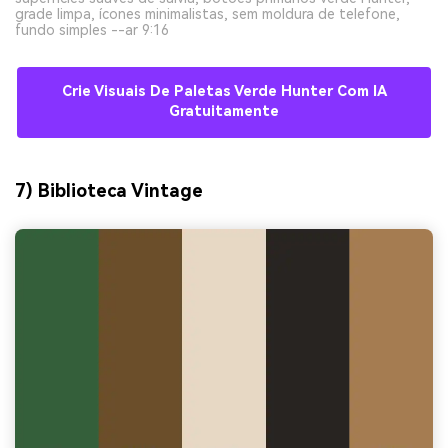
grade limpa, ícones minimalistas, sem moldura de telefone,
fundo simples --ar 9:16
Crie Visuais De Paletas Verde Hunter Com IA
Gratuitamente
7) Biblioteca Vintage