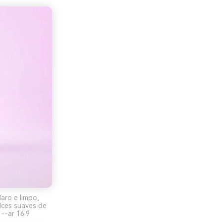
aro e limpo,
lces suaves de
--ar 16:9