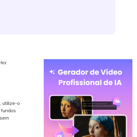
Hex
 utilize-o
 fundos
 sem