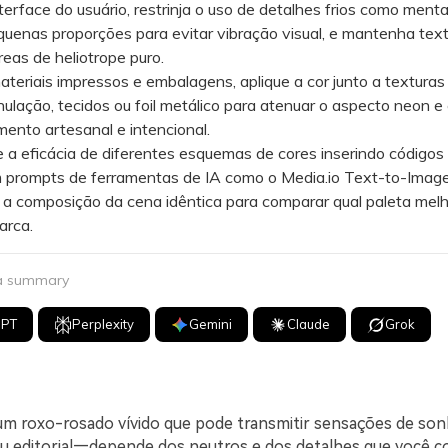
face do usuário, restrinja o uso de detalhes frios como menta,
uenas proporções para evitar vibração visual, e mantenha tex
reas de heliotrope puro.
riais impressos e embalagens, aplique a cor junto a texturas
nulação, tecidos ou foil metálico para atenuar o aspecto neon e 
ento artesanal e intencional.
a eficácia de diferentes esquemas de cores inserindo código
 prompts de ferramentas de IA como o Media.io Text-to-Image
a composição da cena idêntica para comparar qual paleta melh
arca.
 a summary
GPT
Perplexity
Gemini
Claude
Grok
um roxo-rosado vívido que pode transmitir sensações de son
u editorial—depende dos neutros e dos detalhes que você 