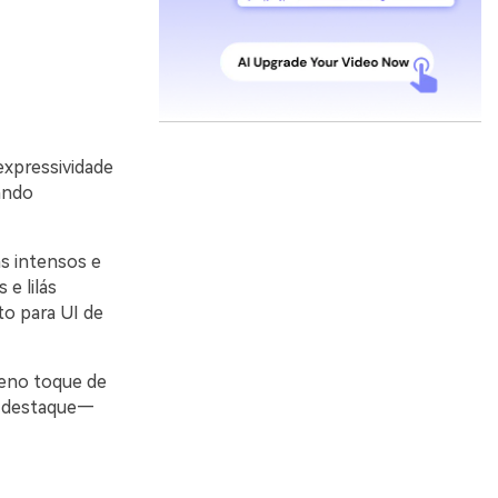
expressividade
ando
s intensos e
e lilás
to para UI de
ueno toque de
de destaque—