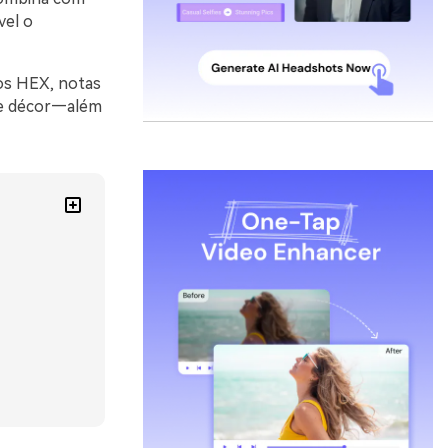
vel o
gos HEX, notas
o e décor—além