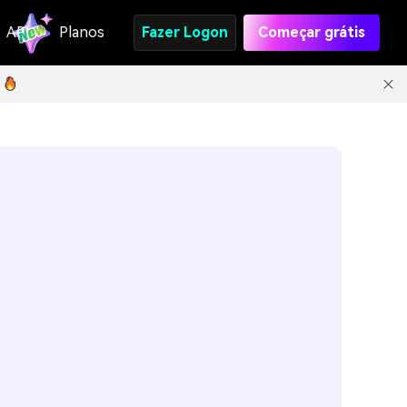
API
Planos
Fazer Logon
Começar grátis