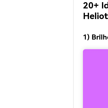
20+ I
Helio
1) Bril