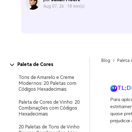
Aug 07, 26 ·
18 min(s)
Blog
Paleta 
Paleta de Cores
Tons de Amarelo e Creme
Modernos: 20 Paletas com
TL;D
Códigos Hexadecimais
Para aplic
Paleta de Cores de Vinho: 20
estritame
Combinações com Códigos
quase pret
Hexadecimais
prejudicar 
20 Paletas de Tons de Vinho