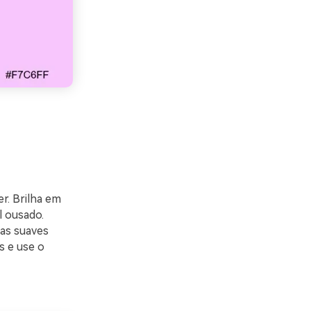
er. Brilha em
l ousado.
sas suaves
s e use o