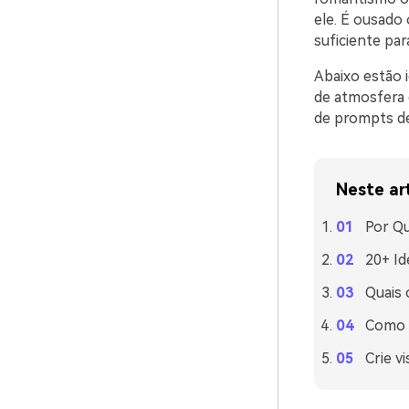
ele. É ousado
suficiente par
Abaixo estão 
de atmosfera 
de prompts de 
Neste ar
Por Qu
20+ Id
Quais
Como u
Crie v