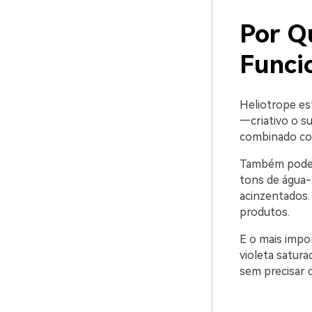
Por Q
Funci
Heliotrope es
—criativo o s
combinado com
Também pode s
tons de água-
acinzentados. 
produtos.
E o mais impor
violeta satur
sem precisar 