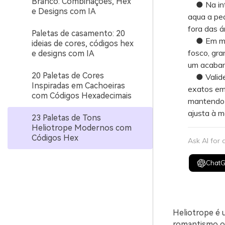
Branco: Combinações, Hex
● Na inter
e Designs com IA
aqua a peq
fora das á
Paletas de casamento: 20
● Em mate
ideias de cores, códigos hex
fosco, gra
e designs com IA
um acabam
20 Paletas de Cores
● Valide 
Inspiradas em Cachoeiras
exatos em
com Códigos Hexadecimais
mantendo 
ajusta à m
23 Paletas de Tons
Heliotrope Modernos com
Códigos Hex
Ask AI for
Chat
Heliotrope é 
romantismo o