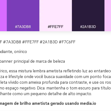
 #7A3DB8 #FFE7FF #2A1B3D #F7C6FF
diante, onírico
banner principal de marca de beleza
rico, essa mistura lembra ametista refletindo luz ao entardec
leza e lifestyle onde você busca suavidade com um ponto foca
leta vívido com ameixa profunda para contraste, e use os ro
no espaço negativo. Dica: mantenha o tom escuro para título
ilhante como um pequeno detalhe de alto impacto.
magem de brilho ametista gerado usando media.io