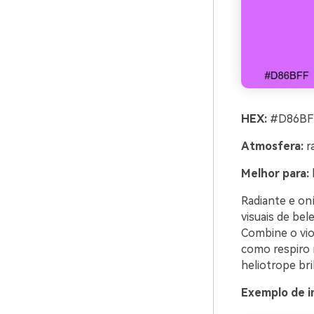
HEX:
#D86BFF
Atmosfera:
ra
Melhor para:
Radiante e oní
visuais de be
Combine o vio
como respiro 
heliotrope br
Exemplo de i