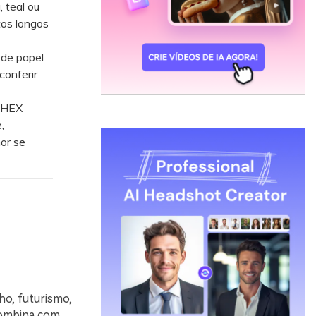
 teal ou
tos longos
 de papel
conferir
s HEX
,
or se
ho, futurismo,
combina com