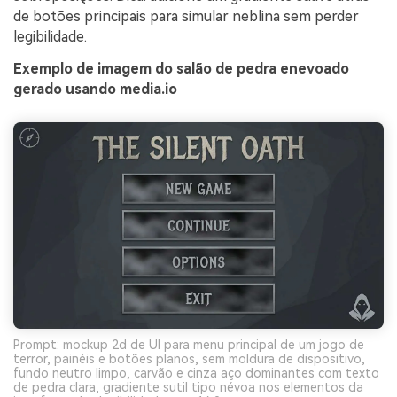
de botões principais para simular neblina sem perder
legibilidade.
Exemplo de imagem do salão de pedra enevoado
gerado usando media.io
Prompt: mockup 2d de UI para menu principal de um jogo de
terror, painéis e botões planos, sem moldura de dispositivo,
fundo neutro limpo, carvão e cinza aço dominantes com texto
de pedra clara, gradiente sutil tipo névoa nos elementos da