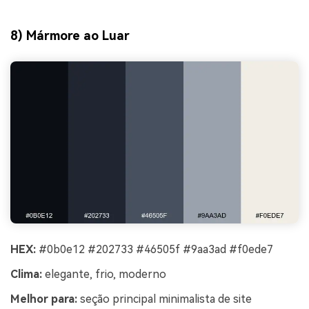
8) Mármore ao Luar
HEX:
#0b0e12 #202733 #46505f #9aa3ad #f0ede7
Clima:
elegante, frio, moderno
Melhor para:
seção principal minimalista de site