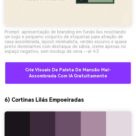
Prompt: apresentação de branding em fundo liso mostrando
um logo e pequeno conjunto de etiquetas para atração de
casa assombrada, layout minimalista, verdes escuros e quase
preto dominantes com destaque de sálvia, creme apenas no
espaço negativo, sem mockup de cena --ar 4:3
Crie Visuais De Paleta De Mansão Mal-
Assombrada Com IA Gratuitamente
6) Cortinas Lilás Empoeiradas