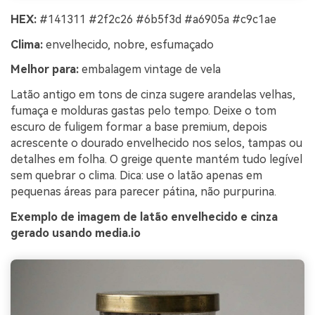
HEX:
#141311 #2f2c26 #6b5f3d #a6905a #c9c1ae
Clima:
envelhecido, nobre, esfumaçado
Melhor para:
embalagem vintage de vela
Latão antigo em tons de cinza sugere arandelas velhas,
fumaça e molduras gastas pelo tempo. Deixe o tom
escuro de fuligem formar a base premium, depois
acrescente o dourado envelhecido nos selos, tampas ou
detalhes em folha. O greige quente mantém tudo legível
sem quebrar o clima. Dica: use o latão apenas em
pequenas áreas para parecer pátina, não purpurina.
Exemplo de imagem de latão envelhecido e cinza
gerado usando media.io