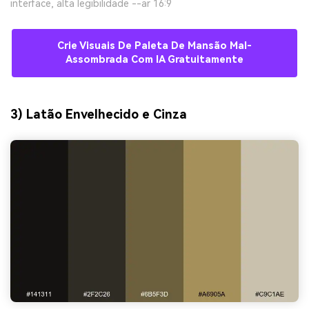
interface, alta legibilidade --ar 16:9
Crie Visuais De Paleta De Mansão Mal-
Assombrada Com IA Gratuitamente
3) Latão Envelhecido e Cinza