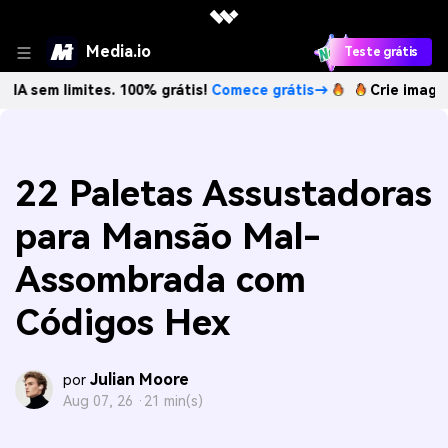
Media.io
Teste grátis
imites. 100% grátis!
Comece grátis→
Crie imagens com IA 
22 Paletas Assustadoras
para Mansão Mal-
Assombrada com
Códigos Hex
Julian Moore
por
Aug 07, 26 ·
21 min(s)