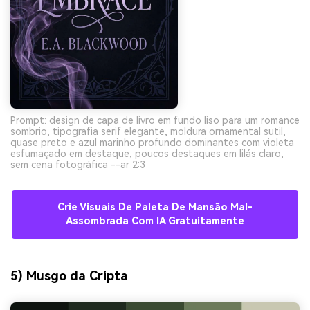
Prompt: design de capa de livro em fundo liso para um romance
sombrio, tipografia serif elegante, moldura ornamental sutil,
quase preto e azul marinho profundo dominantes com violeta
esfumaçado em destaque, poucos destaques em lilás claro,
sem cena fotográfica --ar 2:3
Crie Visuais De Paleta De Mansão Mal-
Assombrada Com IA Gratuitamente
5) Musgo da Cripta