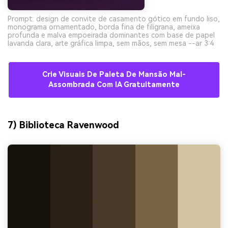
Prompt: design de convite de casamento gótico em fundo liso,
monograma ornamentado, borda fina de filigrana, ameixa
profunda e malva empoeirada dominantes com base de papel
lavanda clara, arte gráfica limpa, sem mãos, sem mesa --ar 3:4
Crie Visuais De Paleta De Mansão Mal-
Assombrada Com IA Gratuitamente
7) Biblioteca Ravenwood