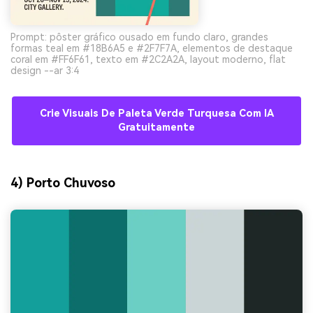
Prompt: pôster gráfico ousado em fundo claro, grandes
formas teal em #18B6A5 e #2F7F7A, elementos de destaque
coral em #FF6F61, texto em #2C2A2A, layout moderno, flat
design --ar 3:4
Crie Visuais De Paleta Verde Turquesa Com IA
Gratuitamente
4) Porto Chuvoso