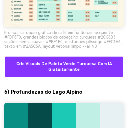
Prompt: cardápio gráfico de café em fundo creme quente
#FDF8F0, grandes blocos de cabeçalho turquesa #2CC6B3,
seções menta suaves #9BF1E0, destaques pêssego #FFC1A6,
texto em #2A5C5A, layout vetorial limpo --ar 4:3
Crie Visuais De Paleta Verde Turquesa Com IA
Gratuitamente
6) Profundezas do Lago Alpino