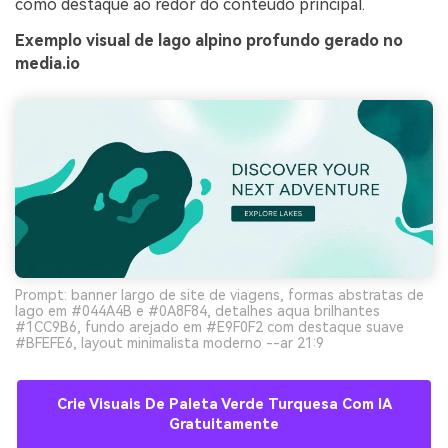
como destaque ao redor do conteúdo principal.
Exemplo visual de lago alpino profundo gerado no
media.io
Prompt: banner largo de site de viagens, formas abstratas de
lago em #044A4B e #0A8F84, detalhes aqua brilhantes
#1CC9B6, fundo arejado em #E9F0F2 com destaque suave
#BFEFE6, layout minimalista moderno --ar 21:9
Crie Visuais De Paleta Verde Turquesa Com IA
Gratuitamente