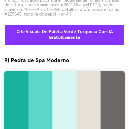
Prompt: ilustração botânica em aquarela de folhas e plantas
de estufa, cores dominantes #20C1A8 e #6FE3D0, fundo
suave em #F7FFE9 e #CFF8EF, detalhes profundos de folhas
#2E5B4E, textura de papel --ar 4:3
Crie Visuais De Paleta Verde Turquesa Com IA
Gratuitamente
9) Pedra de Spa Moderno