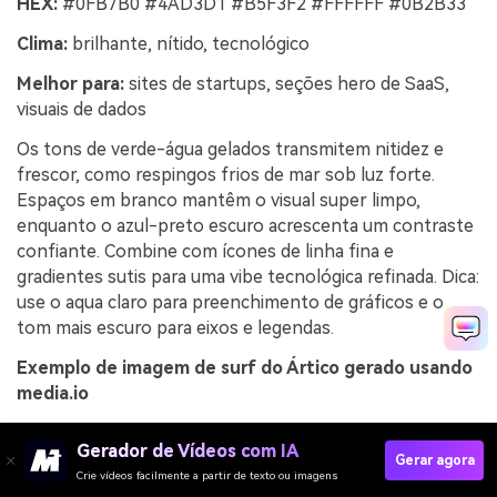
HEX:
#0FB7B0 #4AD3D1 #B5F3F2 #FFFFFF #0B2B33
Clima:
brilhante, nítido, tecnológico
Melhor para:
sites de startups, seções hero de SaaS,
visuais de dados
Os tons de verde-água gelados transmitem nitidez e
frescor, como respingos frios de mar sob luz forte.
Espaços em branco mantêm o visual super limpo,
enquanto o azul-preto escuro acrescenta um contraste
confiante. Combine com ícones de linha fina e
gradientes sutis para uma vibe tecnológica refinada. Dica:
use o aqua claro para preenchimento de gráficos e o
tom mais escuro para eixos e legendas.
Exemplo de imagem de surf do Ártico gerado usando
media.io
Gerador de Vídeos com IA
Gerar agora
Crie vídeos facilmente a partir de texto ou imagens