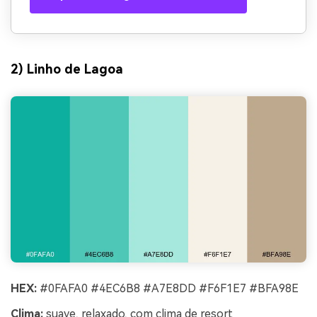
2) Linho de Lagoa
HEX:
#0FAFA0 #4EC6B8 #A7E8DD #F6F1E7 #BFA98E
Clima:
suave, relaxado, com clima de resort