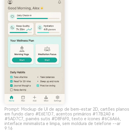
Prompt: Mockup de UI de app de bem-estar 2D, cartões planos
em fundo claro #E6E1D7, acentos primários #17B2A0 e
#5AD7C7, painéis sutis #D8F6F0, texto e ícones #6C6A66,
interface minimalista e limpa, sem moldura de telefone --ar
9:16