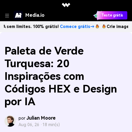
Media.io
Teste grátis
tes. 100% grátis!
Comece grátis→
Crie imagens com IA se
Paleta de Verde
Turquesa: 20
Inspirações com
Códigos HEX e Design
por IA
Julian Moore
por
Aug 06, 26 ·
18 min(s)