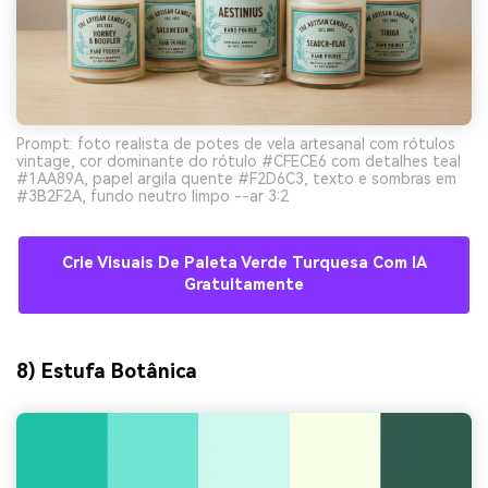
Prompt: foto realista de potes de vela artesanal com rótulos
vintage, cor dominante do rótulo #CFECE6 com detalhes teal
#1AA89A, papel argila quente #F2D6C3, texto e sombras em
#3B2F2A, fundo neutro limpo --ar 3:2
Crie Visuais De Paleta Verde Turquesa Com IA
Gratuitamente
8) Estufa Botânica