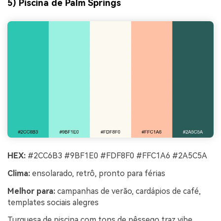
5) Piscina de Palm Springs
HEX:
#2CC6B3 #9BF1E0 #FDF8F0 #FFC1A6 #2A5C5A
Clima:
ensolarado, retrô, pronto para férias
Melhor para:
campanhas de verão, cardápios de café,
templates sociais alegres
Turquesa de piscina com tons de pêssego traz vibe