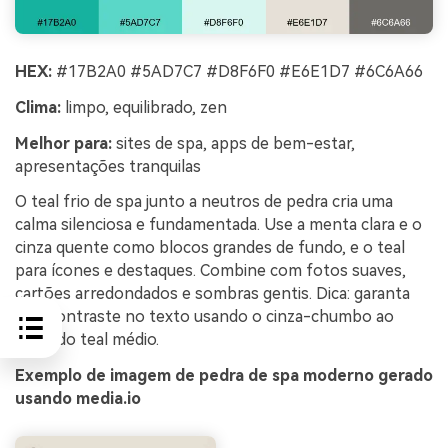
HEX:
#17B2A0 #5AD7C7 #D8F6F0 #E6E1D7 #6C6A66
Clima:
limpo, equilibrado, zen
Melhor para:
sites de spa, apps de bem-estar,
apresentações tranquilas
O teal frio de spa junto a neutros de pedra cria uma
calma silenciosa e fundamentada. Use a menta clara e o
cinza quente como blocos grandes de fundo, e o teal
para ícones e destaques. Combine com fotos suaves,
cartões arredondados e sombras gentis. Dica: garanta
alto contraste no texto usando o cinza-chumbo ao
invés do teal médio.
Exemplo de imagem de pedra de spa moderno gerado
usando media.io