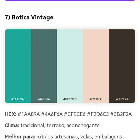
7) Botica Vintage
HEX:
#1AA89A #4A6F6A #CFECE6 #F2D6C3 #3B2F2A
Clima:
tradicional, terroso, aconchegante
Melhor para:
rótulos artesanais, velas, embalagens