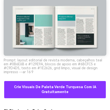
Prompt: layout editorial de revista moderna, cabeçalhos teal
em #0B6E6B e #129E9A, blocos de apoio em #6BCFC5 e
#C9D4D5, texto em #1E2626, grid limpo, visual de design
impresso --ar 16:9
Crie Visuais De Paleta Verde Turquesa Com IA
Gratuitamente