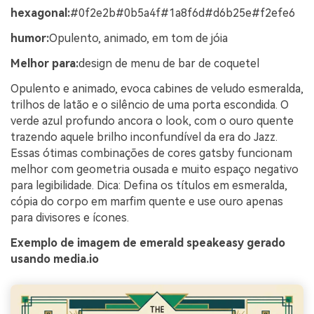
hexagonal:
#0f2e2b#0b5a4f#1a8f6d#d6b25e#f2efe6
humor:
Opulento, animado, em tom de jóia
Melhor para:
design de menu de bar de coquetel
Opulento e animado, evoca cabines de veludo esmeralda,
trilhos de latão e o silêncio de uma porta escondida. O
verde azul profundo ancora o look, com o ouro quente
trazendo aquele brilho inconfundível da era do Jazz.
Essas ótimas combinações de cores gatsby funcionam
melhor com geometria ousada e muito espaço negativo
para legibilidade. Dica: Defina os títulos em esmeralda,
cópia do corpo em marfim quente e use ouro apenas
para divisores e ícones.
Exemplo de imagem de emerald speakeasy gerado
usando media.io