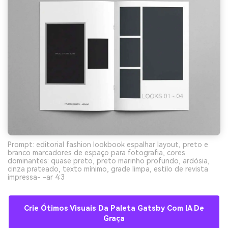
Prompt: editorial fashion lookbook espalhar layout, preto e
branco marcadores de espaço para fotografia, cores
dominantes: quase preto, preto marinho profundo, ardósia,
cinza prateado, texto mínimo, grade limpa, estilo de revista
impressa- -ar 4:3
Crie Ótimos Visuais Da Paleta Gatsby Com IA De
Graça