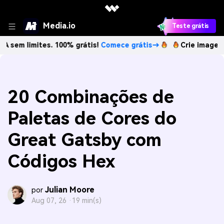
Media.io
Teste grátis
ites. 100% grátis!
Comece grátis→
Crie imagens com IA s
20 Combinações de
Paletas de Cores do
Great Gatsby com
Códigos Hex
Julian Moore
por
Aug 07, 26 ·
19 min(s)