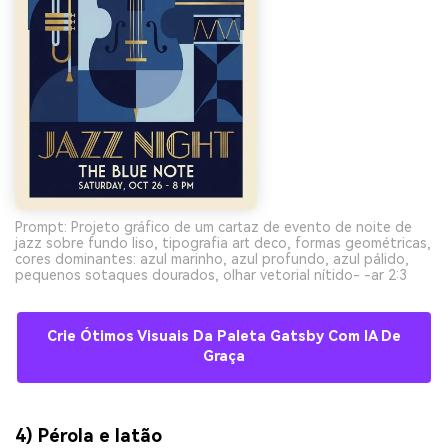
Prompt: Projeto gráfico de um cartaz de evento de noite de
jazz sobre fundo liso, tipografia art deco, formas geométricas,
cores dominantes: azul marinho, azul profundo, azul pálido,
pequenos sotaques dourados, olhar vetorial nítido- -ar 2:3
Crie Ótimos Visuais Da Paleta Gatsby Com IA De
Graça
4) Pérola e latão