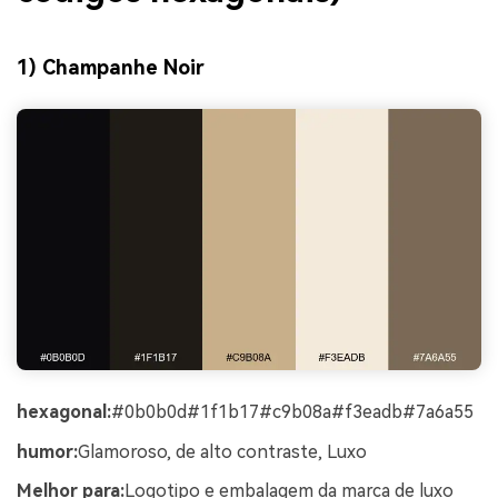
1) Champanhe Noir
hexagonal:
#0b0b0d#1f1b17#c9b08a#f3eadb#7a6a55
humor:
Glamoroso, de alto contraste, Luxo
Melhor para:
Logotipo e embalagem da marca de luxo