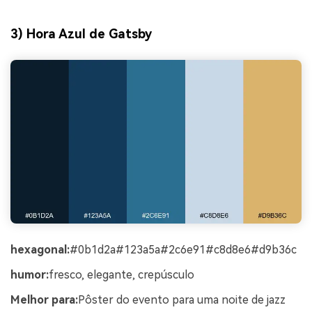
3) Hora Azul de Gatsby
hexagonal:
#0b1d2a#123a5a#2c6e91#c8d8e6#d9b36c
humor:
fresco, elegante, crepúsculo
Melhor para:
Pôster do evento para uma noite de jazz