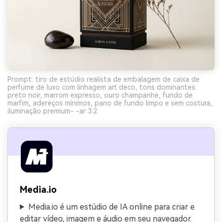
Prompt: tiro de estúdio realista de embalagem de caixa de
perfume de luxo com linhagem art deco, tons dominantes:
preto noir, marrom expresso, ouro champanhe, fundo de
marfim, adereços mínimos, pano de fundo limpo e sem costura,
iluminação premium- -ar 3:2
Media.io
Media.io é um estúdio de IA online para criar e
editar vídeo, imagem e áudio em seu navegador.