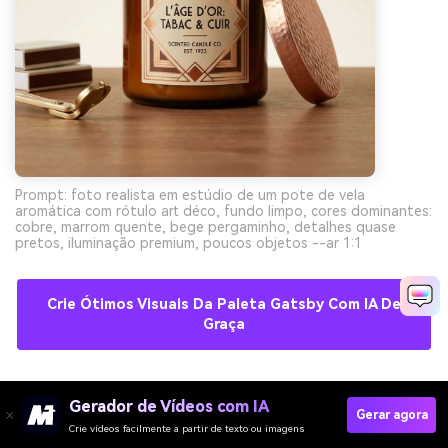
Prompt: foto realista em estúdio de um pote de vela
aromática com rótulo art déco, fundo limpo, cores dominantes:
cobre, marrom quente, bege pergaminho, detalhes quase
pretos, iluminação premium, poucos objetos --ar 1:1
Crie Ótimos Visuais Da Paleta Gatsby Com IA De
Graça
10) Pôr do Sol no Pier
Gerador de Vídeos com IA
Gerar agora
Crie vídeos facilmente a partir de texto ou imagens