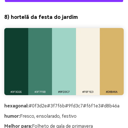
8) hortelã da festa do jardim
hexagonal:
#0f3d2e#3f7f6b#9fd3c7#f6f1e3#d8b46a
humor:
Fresco, ensolarado, festivo
Melhor para:
Folheto de gala de primavera