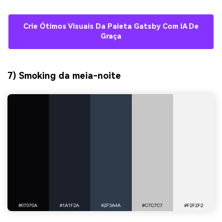
Crie Ótimos Visuais Da Paleta Gatsby Com IA De
Graça
7) Smoking da meia-noite