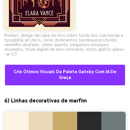
Prompt: design da capa do livro sobre fundo liso com borda e
tipografia art deco, cores dominantes: bordeaux profundo,
vermelho abafado, creme quente, pequenos sotaques
dourados, título legível de alto contraste, estilo gráfico plano-
-ar 2:3
Crie Ótimos Visuais Da Paleta Gatsby Com IA De
Graça
6) Linhas decorativas de marfim