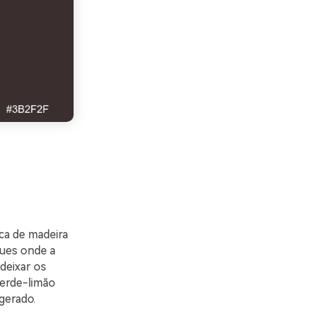
ca de madeira
ques onde a
deixar os
verde-limão
gerado.