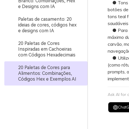
Branco: Combinações, Hex
● Tons qu
e Designs com IA
botões de 
tons teal 
Paletas de casamento: 20
saudáveis 
ideias de cores, códigos hex
● Para evi
e designs com IA
máximo du
20 Paletas de Cores
carvão, ma
Inspiradas em Cachoeiras
navegação 
com Códigos Hexadecimais
● Utilize
(como rótu
20 Paletas de Cores para
prompts, o
Alimentos: Combinações,
implementa
Códigos Hex e Exemplos AI
Ask AI for
Chat