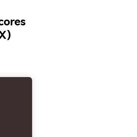
cores
X)