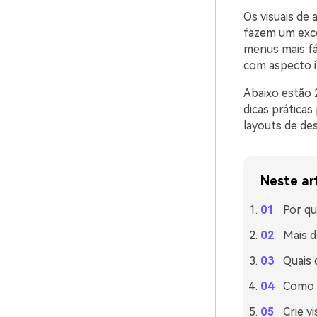
Os visuais de
fazem um exce
menus mais fác
com aspecto i
Abaixo estão 
dicas prática
layouts de des
Neste ar
Por qu
Mais d
Quais
Como u
Crie v