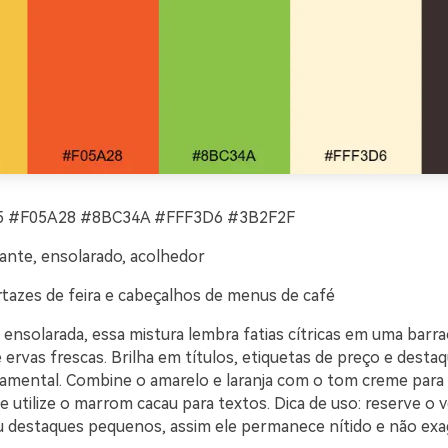
 #F05A28 #8BC34A #FFF3D6 #3B2F2F
ante, ensolarado, acolhedor
tazes de feira e cabeçalhos de menus de café
ensolarada, essa mistura lembra fatias cítricas em uma barra
 ervas frescas. Brilha em títulos, etiquetas de preço e desta
damental. Combine o amarelo e laranja com o tom creme para 
 e utilize o marrom cacau para textos. Dica de uso: reserve o 
u destaques pequenos, assim ele permanece nítido e não exa