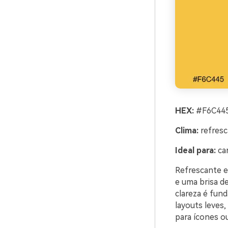
HEX:
#F6C445
Clima:
refresc
Ideal para:
car
Refrescante e 
e uma brisa de
clareza é fun
layouts leves,
para ícones o