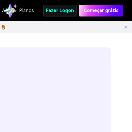
API
Planos
Fazer Logon
Começar grátis