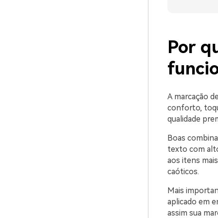
Por qu
funci
A marcação de
conforto, toq
qualidade prem
Boas combinaç
texto com alt
aos itens mai
caóticos.
Mais importan
aplicado em e
assim sua mar