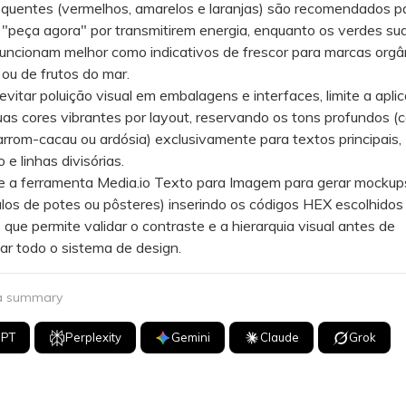
entes (vermelhos, amarelos e laranjas) são recomendados pa
"peça agora" por transmitirem energia, enquanto os verdes su
funcionam melhor como indicativos de frescor para marcas orgâ
ou de frutos do mar.
tar poluição visual em embalagens e interfaces, limite a apli
as cores vibrantes por layout, reservando os tons profundos (
rrom-cacau ou ardósia) exclusivamente para textos principais,
e linhas divisórias.
 a ferramenta Media.io Texto para Imagem para gerar mockup
los de potes ou pôsteres) inserindo os códigos HEX escolhidos
 que permite validar o contraste e a hierarquia visual antes de
r todo o sistema de design.
 a summary
GPT
Perplexity
Gemini
Claude
Grok