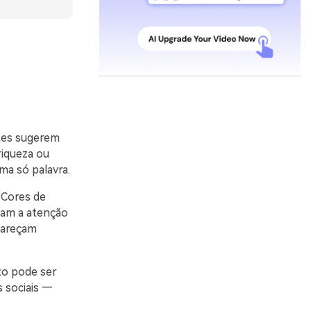
tes sugerem
riqueza ou
ma só palavra.
 Cores de
iam a atenção
pareçam
to pode ser
 sociais —