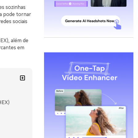
es sozinhas
ta pode tornar
edes sociais
EX), além de
arcantes em
 HEX)