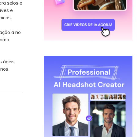
ra selos e
aves e
nicas,
cação a no
como
s ágeis
 nos