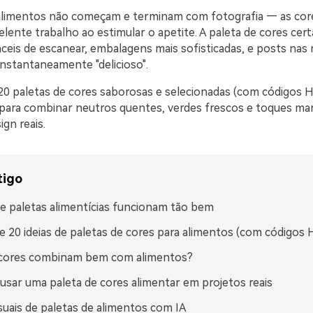
 alimentos não começam e terminam com fotografia — as cor
lente trabalho ao estimular o apetite. A paleta de cores cer
eis de escanear, embalagens mais sofisticadas, e posts nas r
nstantaneamente "delicioso".
20 paletas de cores saborosas e selecionadas (com códigos H
s para combinar neutros quentes, verdes frescos e toques m
ign reais.
tigo
e paletas alimentícias funcionam tão bem
e 20 ideias de paletas de cores para alimentos (com códigos
 cores combinam bem com alimentos?
sar uma paleta de cores alimentar em projetos reais
isuais de paletas de alimentos com IA