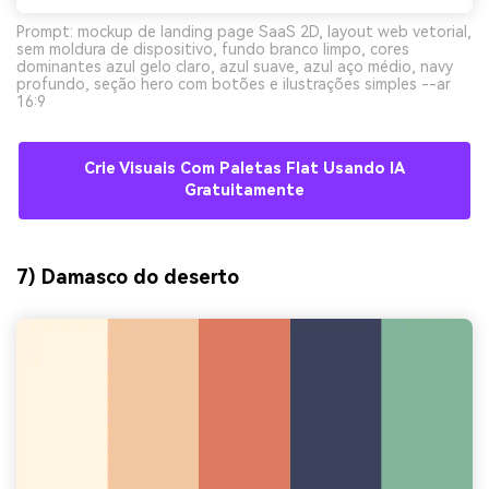
Prompt: mockup de landing page SaaS 2D, layout web vetorial,
sem moldura de dispositivo, fundo branco limpo, cores
dominantes azul gelo claro, azul suave, azul aço médio, navy
profundo, seção hero com botões e ilustrações simples --ar
16:9
Crie Visuais Com Paletas Flat Usando IA
Gratuitamente
7) Damasco do deserto