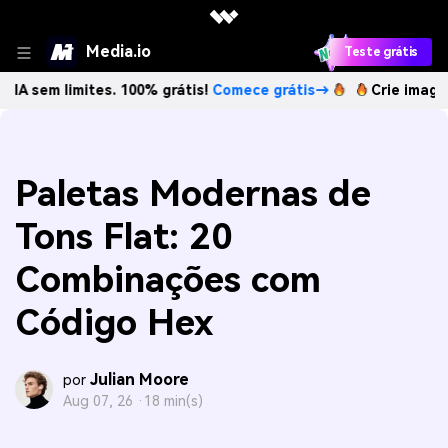
Media.io
Teste grátis
imites. 100% grátis!
Comece grátis→
Crie imagens com IA
Paletas Modernas de
Tons Flat: 20
Combinações com
Código Hex
Julian Moore
por
Aug 07, 26 ·
18 min(s)