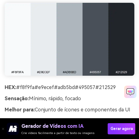
HEX:
#f8f9fa#e9ecef#adb5bd#495057#212529
Sensação:
Mínimo, rápido, focado
Melhor para:
Conjunto de ícones e componentes da UI
Mínimo e focado, esses cinzas parecem um tabuleiro de
Gerador de Vídeos com IA
sprint limpo e um espaço de trabalho livre de distrações.
Gerar agora
Crie vídeos facilmente a partir de texto ou imagens
Eles são perfeitos para conjuntos de ícones,