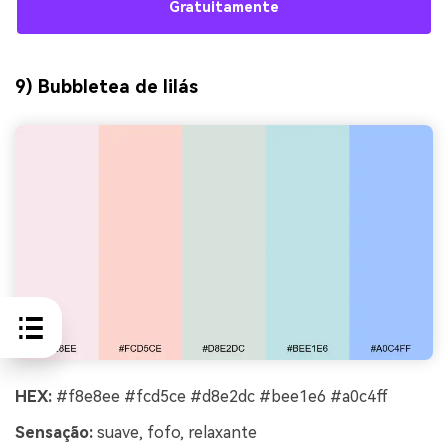
Gratuitamente
9) Bubbletea de lilás
HEX:
#f8e8ee #fcd5ce #d8e2dc #bee1e6 #a0c4ff
Sensação:
suave, fofo, relaxante