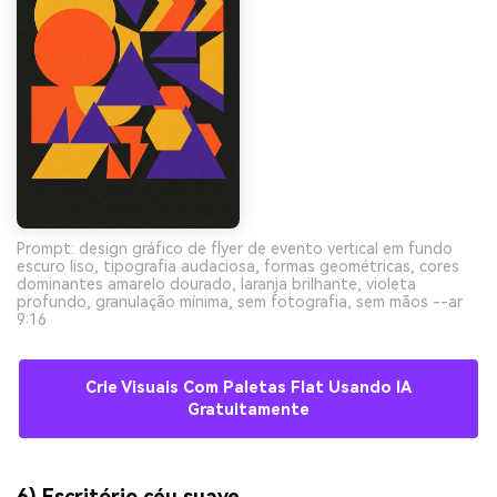
Prompt: design gráfico de flyer de evento vertical em fundo
escuro liso, tipografia audaciosa, formas geométricas, cores
dominantes amarelo dourado, laranja brilhante, violeta
profundo, granulação mínima, sem fotografia, sem mãos --ar
9:16
Crie Visuais Com Paletas Flat Usando IA
Gratuitamente
6) Escritório céu suave