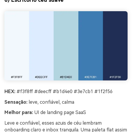
HEX:
#f3f8ff #deecff #b1d4e0 #3e7cb1 #1f2f56
Sensação:
leve, confiável, calma
Melhor para:
UI de landing page SaaS
Leve e confiável, esses azuis de céu lembram
onboarding claro e inbox tranquila. Uma paleta flat assim