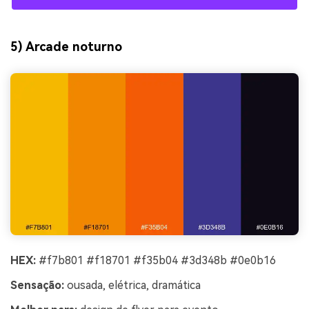
5) Arcade noturno
HEX:
#f7b801 #f18701 #f35b04 #3d348b #0e0b16
Sensação:
ousada, elétrica, dramática