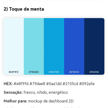
2) Toque de menta
HEX:
#e8f9fd #79dae8 #0aa1dd #2155cd #092a5e
Sensação:
fresco, nítido, energético
Melhor para:
mockup de dashboard 2D