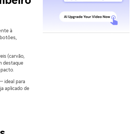
mbeiro
ente à
 botões,
is (carvão,
um destaque
mpacto.
 ideal para
a aplicado de
s