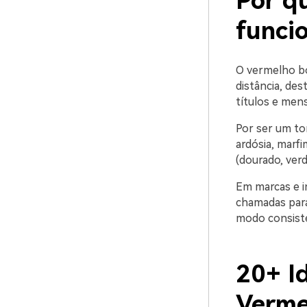
Por q
funci
O vermelho bo
distância, des
títulos e men
Por ser um to
ardósia, marfi
(dourado, verd
Em marcas e i
chamadas para
modo consist
20+ I
Verme