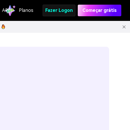
API
Planos
Fazer Logon
Começar grátis