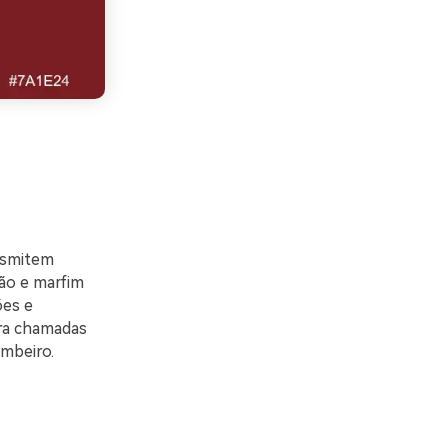
nsmitem
ão e marfim
ões e
ra chamadas
mbeiro.