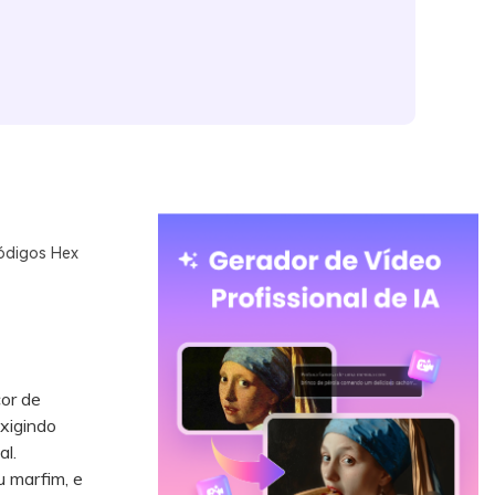
ódigos Hex
or de
xigindo
l.
 marfim, e