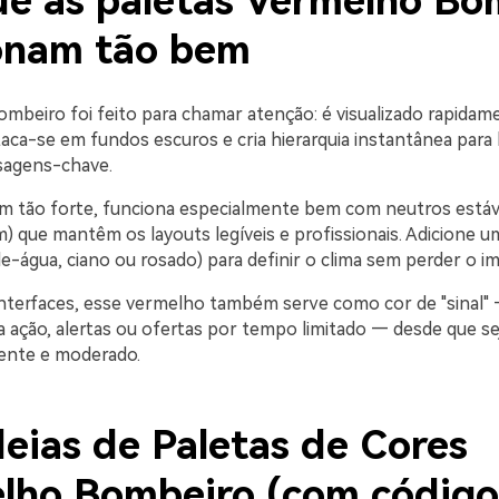
ue as paletas Vermelho Bo
onam tão bem
mbeiro foi feito para chamar atenção: é visualizado rapidam
taca-se em fundos escuros e cria hierarquia instantânea para
sagens-chave.
m tão forte, funciona especialmente bem com neutros estáve
m) que mantêm os layouts legíveis e profissionais. Adicione 
e-água, ciano ou rosado) para definir o clima sem perder o i
nterfaces, esse vermelho também serve como cor de "sinal" —
 ação, alertas ou ofertas por tempo limitado — desde que sej
ente e moderado.
deias de Paletas de Cores
lho Bombeiro (com código