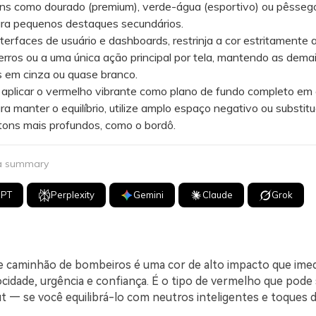
ons como dourado (premium), verde-água (esportivo) ou pêsseg
ra pequenos destaques secundários.
faces de usuário e dashboards, restrinja a cor estritamente 
 erros ou a uma única ação principal por tela, mantendo as dema
s em cinza ou quase branco.
plicar o vermelho vibrante como plano de fundo completo em 
ara manter o equilíbrio, utilize amplo espaço negativo ou substit
tons mais profundos, como o bordô.
 a summary
GPT
Perplexity
Gemini
Claude
Grok
 caminhão de bombeiros é uma cor de alto impacto que ime
ocidade, urgência e confiança. É o tipo de vermelho que pode
t — se você equilibrá-lo com neutros inteligentes e toques 