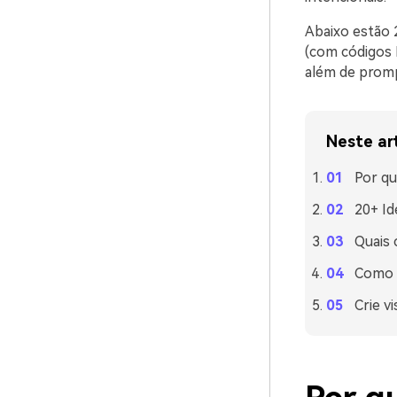
Abaixo estão 
(com códigos 
além de promp
Neste ar
Por q
20+ Id
Quais
Como u
Crie v