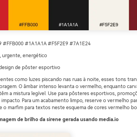
 #FFB000 #1A1A1A #F5F2E9 #7A1E24
 urgente, energético
design de pôster esportivo
entes como luzes piscando nas ruas à noite, esses tons tra
coragem. O âmbar intenso levanta o vermelho, enquanto carv
êm a mistura legível. Use para pôsteres esportivos, promoç
impacto. Para um acabamento limpo, reserve o vermelho pa
xe o marfim para textos neste esquema de cores vermelho bo
magem de brilho da sirene gerada usando media.io