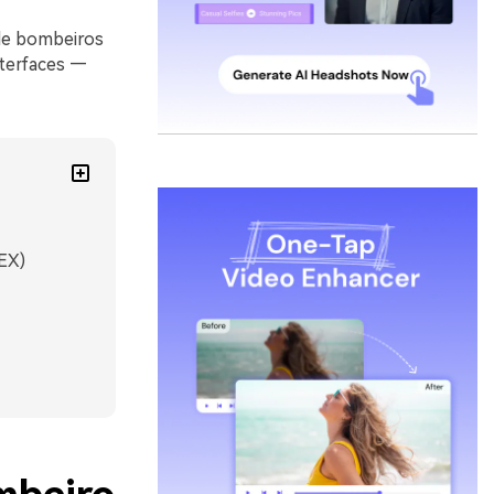
 de bombeiros
nterfaces —
EX)