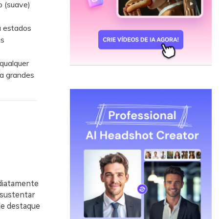
o (suave)
a estados
is
qualquer
ua grandes
diatamente
 sustentar
de destaque