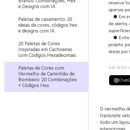
Branco: Combinações, Hex
reserve t
e Designs com IA
apenas pa
● Em inter
Paletas de casamento: 20
de alerta,
ideias de cores, códigos hex
superfície
e designs com IA
● Evite a
20 Paletas de Cores
projeto; p
Inspiradas em Cachoeiras
áreas por 
com Códigos Hexadecimais
Ask AI for
Paletas de Cores com
Vermelho de Caminhão de
Bombeiro: 20 Combinações
Chat
+ Códigos Hex
O vermelho de
transmite vel
todo um layou
intencionais.