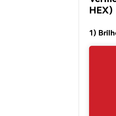
HEX)
1) Bril