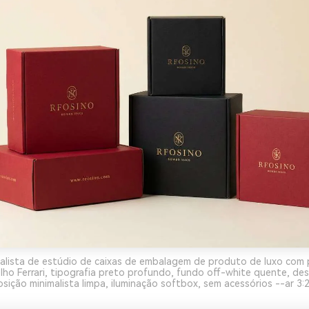
alista de estúdio de caixas de embalagem de produto de luxo com 
elho Ferrari, tipografia preto profundo, fundo off-white quente, de
ição minimalista limpa, iluminação softbox, sem acessórios --ar 3: