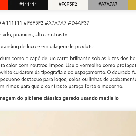
 #111111 #F6F5F2 #A7A7A7 #D4AF37
sado, premium, alto contraste
branding de luxo e embalagem de produto
ium como o capô de um carro brilhante sob as luzes dos bo
ibra calor com neutros limpos. Use o vermelho como protagon
-white cuidarem da tipografia e do espaçamento. O dourado f
equeno destaque para logos, selos ou linhas de acabamen
 mínimos para que o contraste pareça forte e moderno.
magem do pit lane clássico gerado usando media.io