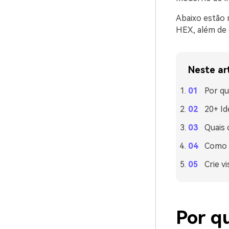
Abaixo estão 
HEX, além de d
Neste ar
Por qu
20+ Id
Quais 
Como u
Crie v
Por q