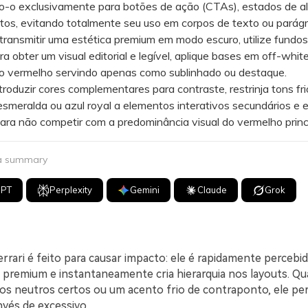
o-o exclusivamente para botões de ação (CTAs), estados de al
rtos, evitando totalmente seu uso em corpos de texto ou parágr
ansmitir uma estética premium em modo escuro, utilize fundos
ra obter um visual editorial e legível, aplique bases em off-whit
 o vermelho servindo apenas como sublinhado ou destaque.
duzir cores complementares para contraste, restrinja tons fr
esmeralda ou azul royal a elementos interativos secundários e 
ara não competir com a predominância visual do vermelho princi
 a summary
GPT
Perplexity
Gemini
Claude
Grok
rari é feito para causar impacto: ele é rapidamente percebid
premium e instantaneamente cria hierarquia nos layouts. Q
s neutros certos ou um acento frio de contraponto, ele p
vés de excessivo.