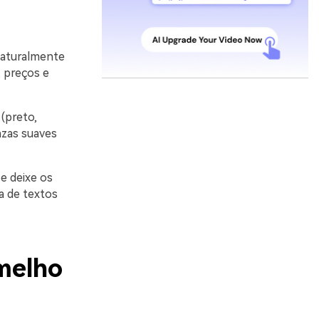
 naturalmente
 preços e
(preto,
nzas suaves
e deixe os
a de textos
melho