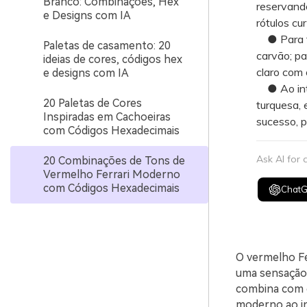
Branco: Combinações, Hex
reservand
e Designs com IA
rótulos cu
● Para tr
Paletas de casamento: 20
carvão; pa
ideias de cores, códigos hex
claro com
e designs com IA
● Ao intro
20 Paletas de Cores
turquesa, 
Inspiradas em Cachoeiras
sucesso, p
com Códigos Hexadecimais
Ask AI for
20 Combinações de Tons de
Vermelho Ferrari Moderno
com Códigos Hexadecimais
Chat
O vermelho Fer
uma sensação 
combina com o
moderno ao in