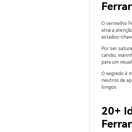
Ferra
O vermelho Fe
atrai a atenç
estados-chave
Por ser satur
carvão, marin
para um visual 
O segredo é m
neutros de ap
longos.
20+ I
Ferra