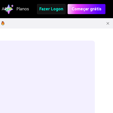
API
Planos
Fazer Logon
Começar grátis