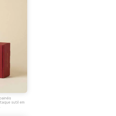
painéis
staque sutil em
2