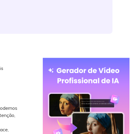
is
modernos
tenção,
ace,