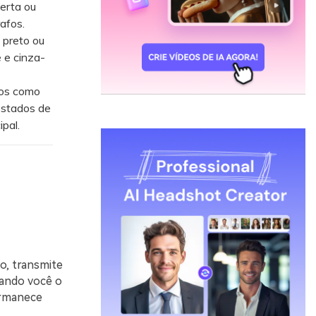
erta ou
afos.
 preto ou
e e cinza-
ios como
estados de
pal.
o, transmite
uando você o
ermanece