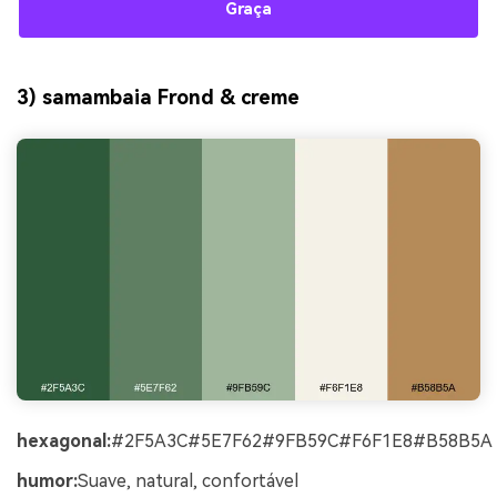
Graça
3) samambaia Frond & creme
hexagonal:
#2F5A3C#5E7F62#9FB59C#F6F1E8#B58B5A
humor:
Suave, natural, confortável