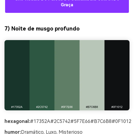
Graça
7) Noite de musgo profundo
hexagonal:
#17352A#2C5742#5F7E66#B7C6B8#0F1012
humor:
Dramático, Luxo, Misterioso