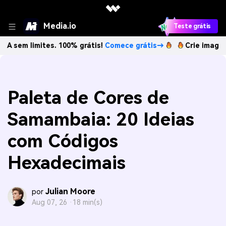
Media.io
Teste grátis
imites. 100% grátis!
Comece grátis→
Crie imagens com IA 
Paleta de Cores de
Samambaia: 20 Ideias
com Códigos
Hexadecimais
Julian Moore
por
Aug 07, 26 ·
18 min(s)