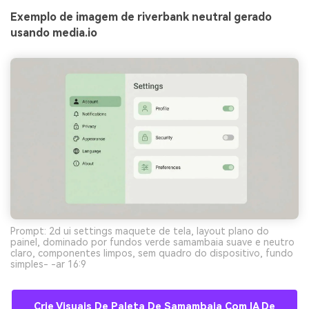
Exemplo de imagem de riverbank neutral gerado
usando media.io
Prompt: 2d ui settings maquete de tela, layout plano do
painel, dominado por fundos verde samambaia suave e neutro
claro, componentes limpos, sem quadro do dispositivo, fundo
simples- -ar 16:9
Crie Visuais De Paleta De Samambaia Com IA De