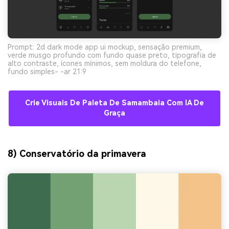
Prompt: 2d dark mode app ui mockup, sensação premium,
verde musgo profundo com fundo quase preto, tipografia de
alto contraste, ícones mínimos, sem moldura do telefone,
fundo simples- -ar 21:9
Crie Visuais De Paleta De Samambaia Com IA De
Graça
8) Conservatório da primavera