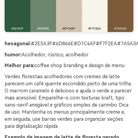
hexagonal:
#2E5A3F#6D866E#D1C4AF#F7F2EA#7A5A3
humor:
Acolhedor, rústico, acolhedor
Melhor para:
coffee shop branding e design de menu
Verdes florestais acolhedores com cremes de latte
parecem um café quente escondido perto de uma trilha.
O marrom caramelo é delicioso e ajuda o verde a parecer
mais acessível. Emparelhe-o com texturas kraft, tipo
sans-serif amigável e gráficos simples de carimbo. Dica
de uso: Mantenha os menus principalmente creme e,
em seguida, use barras verdes para organizar seções
para digitalização rápida.
Exemplo de imagem de latte de floresta gerado