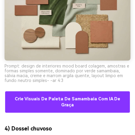
Prompt: design de interiores mood board colagem, amostras e
formas simples somente, dominado por verde samambaia,
sálvia macia, creme e marrom argila quente, layout limpo em
fundo neutro simples- -ar 4:3
Crie Visuais De Paleta De Samambaia Com IA De
Graça
4) Dossel chuvoso