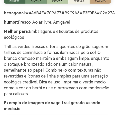
hexagonal:
#4A6B4F#7C9A77#B9C9A6#F3F0E6#C2A27A
humor:
Fresco, Ao ar livre, Amigável
Melhor para:
Embalagens e etiquetas de produtos
ecológicos
Trilhas verdes frescas e tons quentes de grão sugerem
trilhas de caminhada e folhas iluminadas pelo sol. O
branco cremoso mantém a embalagem limpa, enquanto
o sotaque bronzeado adiciona um calor natural,
semelhante ao papel. Combine-o com texturas não
revestidas e ícones de linha simples para uma sensação
ecológica credível. Dica de uso: Imprima o verde médio
como a cor do herói e use o bronzeado com moderação
para callouts.
Exemplo de imagem de sage trail gerado usando
media.io