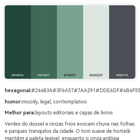
hexagonal:
#24483A#3F6A57#7AA291#DDE6DF#4B4F5
humor:
moody, legal, contemplativo
Melhor para:
layouts editoriais e capas de livros
Verdes do dossel e cinzas frios evocam chuva nas folhas
e parques tranquilos da cidade. O tom suave de hortelã
mantém a paleta legível, enquanto o cinza ardósia