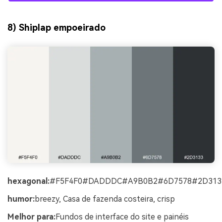
8) Shiplap empoeirado
hexagonal:
#F5F4F0#DADDDC#A9B0B2#6D7578#2D313
humor:
breezy, Casa de fazenda costeira, crisp
Melhor para:
Fundos de interface do site e painéis