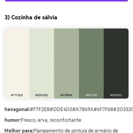
3) Cozinha de sálvia
hexagonal:
#F7F2E8#DDE4D2#A7B69A#6F7F68#2D332
humor:
Fresco, erva, reconfortante
Melhor para:
Planejamento de pintura de armário de