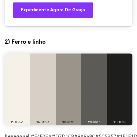
Experimente Agora De Graça
2) Ferro e linho
hexagonal:
#F4F0EA#D7D1C8#9A948C#5C5B57#1F1F1