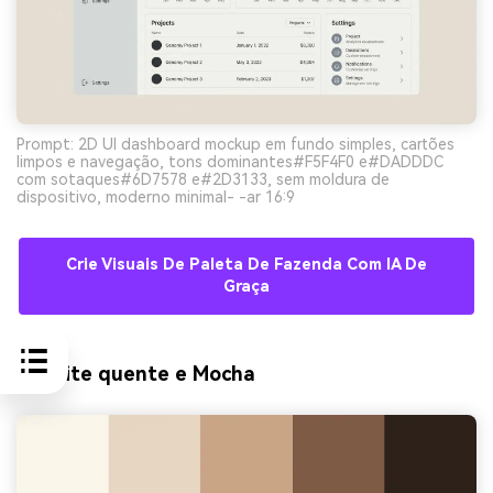
Prompt: 2D UI dashboard mockup em fundo simples, cartões
limpos e navegação, tons dominantes#F5F4F0 e#DADDDC
com sotaques#6D7578 e#2D3133, sem moldura de
dispositivo, moderno minimal- -ar 16:9
Crie Visuais De Paleta De Fazenda Com IA De
Graça
9) Leite quente e Mocha