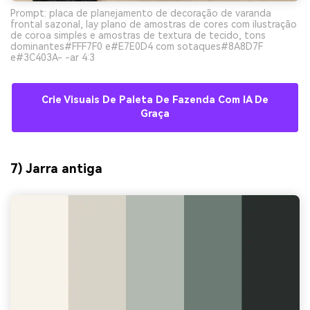
Prompt: placa de planejamento de decoração de varanda
frontal sazonal, lay plano de amostras de cores com ilustração
de coroa simples e amostras de textura de tecido, tons
dominantes#FFF7F0 e#E7E0D4 com sotaques#8A8D7F
e#3C403A- -ar 4:3
Crie Visuais De Paleta De Fazenda Com IA De
Graça
7) Jarra antiga