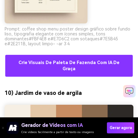
Prompt: coffee shop menu poster design gráfico sobre fundo
liso, tipografia elegante com ícones simples, tons
dominantes#FBF4E8 e#E7D6C2 com sotaques#7E5B45
e#2E211B, layout limpo- -ar 3:4
Crie Visuais De Paleta De Fazenda Com IA De
Graça
10) Jardim de vaso de argila
Gerador de Vídeos com IA
Gerar agora
Crie vídeos facilmente a partir de texto ou imagens