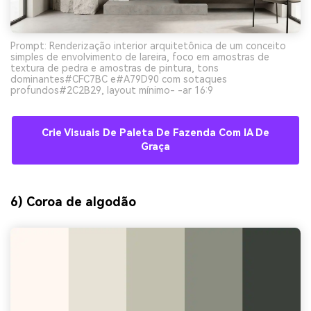
Prompt: Renderização interior arquitetônica de um conceito
simples de envolvimento de lareira, foco em amostras de
textura de pedra e amostras de pintura, tons
dominantes#CFC7BC e#A79D90 com sotaques
profundos#2C2B29, layout mínimo- -ar 16:9
Crie Visuais De Paleta De Fazenda Com IA De
Graça
6) Coroa de algodão