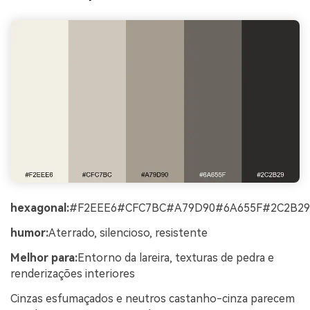
hexagonal:
#F2EEE6#CFC7BC#A79D90#6A655F#2C2B29
humor:
Aterrado, silencioso, resistente
Melhor para:
Entorno da lareira, texturas de pedra e
renderizações interiores
Cinzas esfumaçados e neutros castanho-cinza parecem