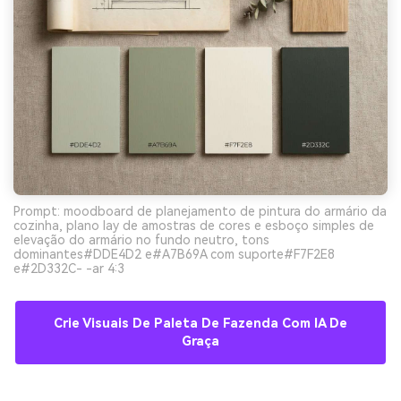
Prompt: moodboard de planejamento de pintura do armário da
cozinha, plano lay de amostras de cores e esboço simples de
elevação do armário no fundo neutro, tons
dominantes#DDE4D2 e#A7B69A com suporte#F7F2E8
e#2D332C- -ar 4:3
Crie Visuais De Paleta De Fazenda Com IA De
Graça