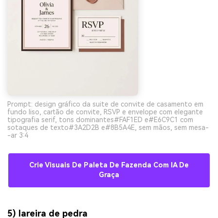
Prompt: design gráfico da suite de convite de casamento em
fundo liso, cartão de convite, RSVP e envelope com elegante
tipografia serif, tons dominantes#FAF1ED e#E6C9C1 com
sotaques de texto#3A2D2B e#8B5A4E, sem mãos, sem mesa-
-ar 3:4
Crie Visuais De Paleta De Fazenda Com IA De
Graça
5) lareira de pedra