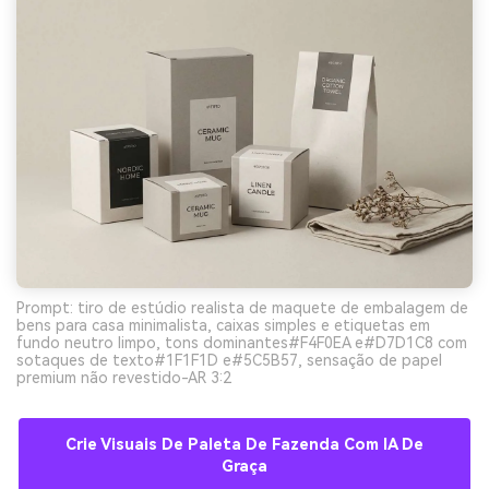
Prompt: tiro de estúdio realista de maquete de embalagem de
bens para casa minimalista, caixas simples e etiquetas em
fundo neutro limpo, tons dominantes#F4F0EA e#D7D1C8 com
sotaques de texto#1F1F1D e#5C5B57, sensação de papel
premium não revestido-AR 3:2
Crie Visuais De Paleta De Fazenda Com IA De
Graça