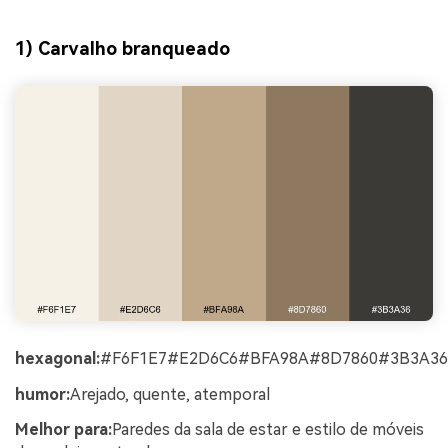
1) Carvalho branqueado
hexagonal:
#F6F1E7#E2D6C6#BFA98A#8D7860#3B3A36
humor:
Arejado, quente, atemporal
Melhor para:
Paredes da sala de estar e estilo de móveis