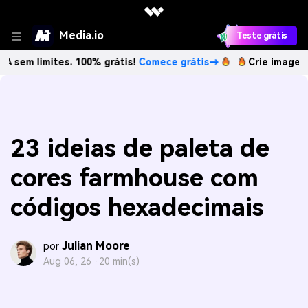
Media.io
Teste grátis
imites. 100% grátis!
Comece grátis→
Crie imagens com IA 
23 ideias de paleta de
cores farmhouse com
códigos hexadecimais
Julian Moore
por
Aug 06, 26 ·
20 min(s)