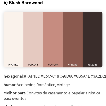
4) Blush Barnwood
hexagonal:
#FAF1ED#E6C9C1#C48D80#8B5A4E#3A2D2
humor:
Acolhedor, Romântico, vintage
Melhor para:
Convites de casamento e papelaria rústica
para eventos