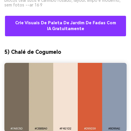
blocos teal sutis e carimbo rosado, layout limpo e moderno,
sem fotos --ar 16:9
Crie Visuais De Paleta De Jardim De Fadas Com
IA Gratuitamente
5) Chalé de Cogumelo