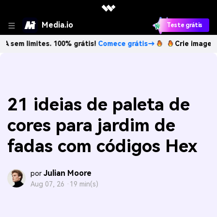
Media.io
Teste grátis
ites. 100% grátis!
Comece grátis→
Crie imagens com IA s
21 ideias de paleta de
cores para jardim de
fadas com códigos Hex
Julian Moore
por
Aug 07, 26 ·
19 min(s)