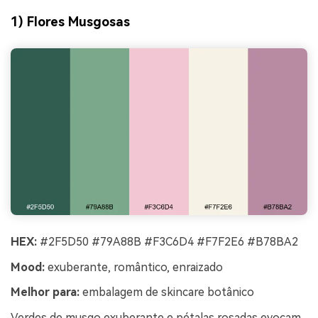
1) Flores Musgosas
HEX:
#2F5D50 #79A88B #F3C6D4 #F7F2E6 #B78BA2
Mood:
exuberante, romântico, enraizado
Melhor para:
embalagem de skincare botânico
Verdes de musgo exuberante e pétalas rosadas evocam