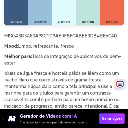
HEX:
#3D5A80#98C1D9#E0FBFC#BEE3DB#EE6C4D
Mood:
Limpo, refrescante, fresco
Melhor para:
Telas de integração de aplicativos de bem-
estar
blues de água fresca e hortelã pálida se lêem como um
riacho claro que corre através de grama fresca.
Mantenha a água clara como a tela principal e use a
marinha para os títulos para garantir um contraste
acessível. O coral é perfeito para um botão primário ou
indicador de progresso, então parece intencional. Dica:
Adicione gradientes suaves apenas nos fundos e
Gerador de Vídeos com IA
Gerar agora
mantenha os componentes da UI planos para clareza.
Crie vídeos facilmente a partir de texto ou imagens