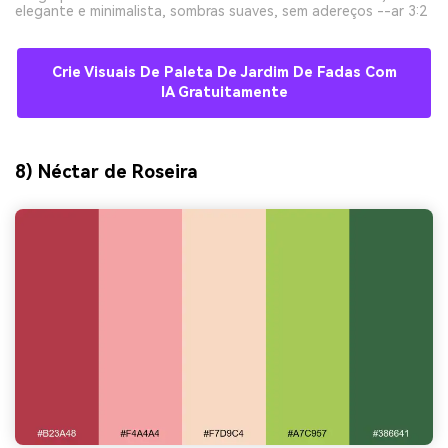
elegante e minimalista, sombras suaves, sem adereços --ar 3:2
Crie Visuais De Paleta De Jardim De Fadas Com
IA Gratuitamente
8) Néctar de Roseira