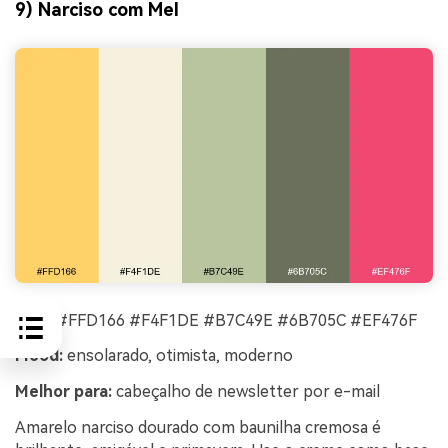
9) Narciso com Mel
HEX:
#FFD166 #F4F1DE #B7C49E #6B705C #EF476F
Mood:
ensolarado, otimista, moderno
Melhor para:
cabeçalho de newsletter por e-mail
Amarelo narciso dourado com baunilha cremosa é