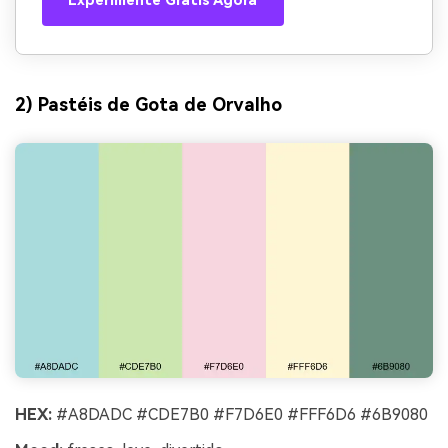
Experimente Grátis Agora
2) Pastéis de Gota de Orvalho
HEX:
#A8DADC #CDE7B0 #F7D6E0 #FFF6D6 #6B9080