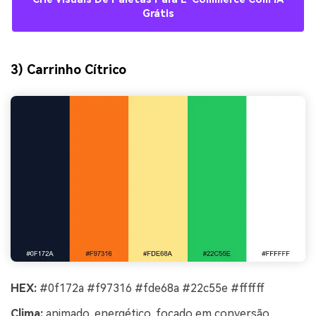
Grátis
3) Carrinho Cítrico
HEX:
#0f172a #f97316 #fde68a #22c55e #ffffff
Clima:
animado, energético, focado em conversão