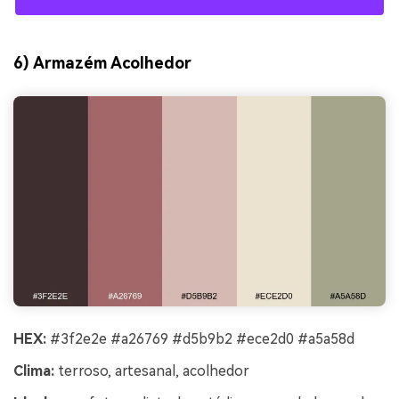
6) Armazém Acolhedor
HEX:
#3f2e2e #a26769 #d5b9b2 #ece2d0 #a5a58d
Clima:
terroso, artesanal, acolhedor