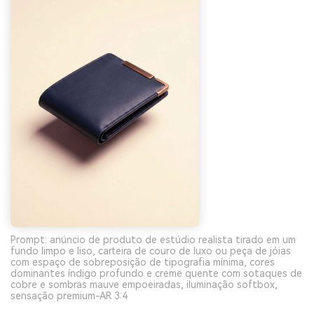
Prompt: anúncio de produto de estúdio realista tirado em um
fundo limpo e liso, carteira de couro de luxo ou peça de jóias
com espaço de sobreposição de tipografia mínima, cores
dominantes índigo profundo e creme quente com sotaques de
cobre e sombras mauve empoeiradas, iluminação softbox,
sensação premium-AR 3:4