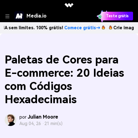
Media.io
Teste grátis
imites. 100% grátis!
Comece grátis→
Crie imagens com IA 
Paletas de Cores para
E-commerce: 20 Ideias
com Códigos
Hexadecimais
Julian Moore
por
Aug 04, 26 ·
21 min(s)