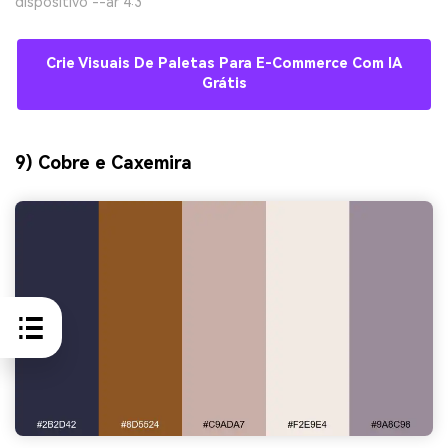
dispositivo --ar 4:3
Crie Visuais De Paletas Para E-Commerce Com IA
Grátis
9) Cobre e Caxemira