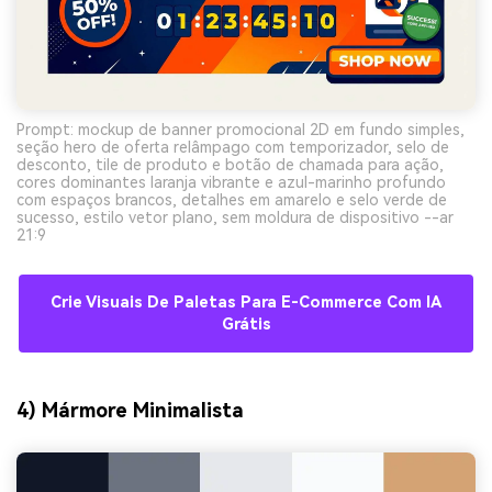
Prompt: mockup de banner promocional 2D em fundo simples,
seção hero de oferta relâmpago com temporizador, selo de
desconto, tile de produto e botão de chamada para ação,
cores dominantes laranja vibrante e azul-marinho profundo
com espaços brancos, detalhes em amarelo e selo verde de
sucesso, estilo vetor plano, sem moldura de dispositivo --ar
21:9
Crie Visuais De Paletas Para E-Commerce Com IA
Grátis
4) Mármore Minimalista