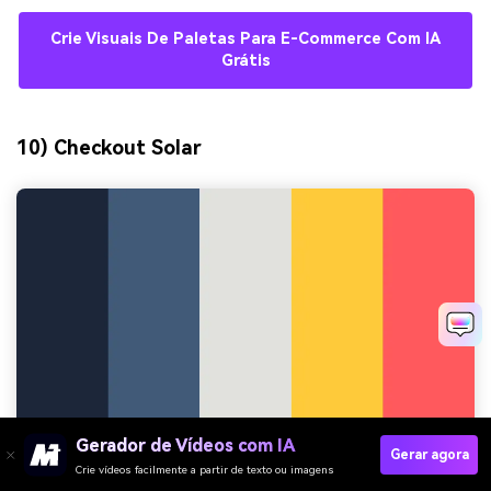
Crie Visuais De Paletas Para E-Commerce Com IA
Grátis
10) Checkout Solar
Gerador de Vídeos com IA
Gerar agora
Crie vídeos facilmente a partir de texto ou imagens
HEX:
#1b263b#415a77#e0e1dd#ffca3a#ff595e