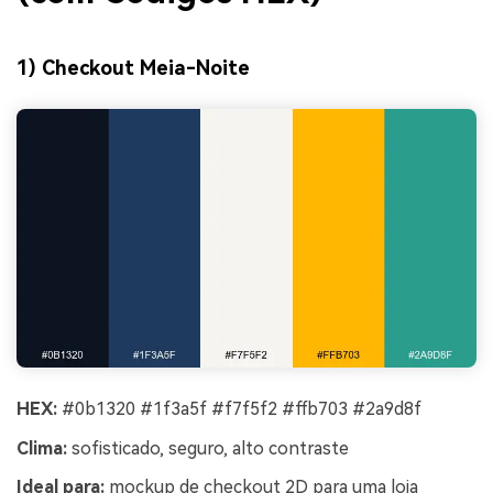
1) Checkout Meia-Noite
HEX:
#0b1320 #1f3a5f #f7f5f2 #ffb703 #2a9d8f
Clima:
sofisticado, seguro, alto contraste
Ideal para:
mockup de checkout 2D para uma loja