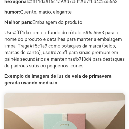
hexagonal:
#fff1da#f5c1a9#d7c5ff#b7f0d4#5a5563
humor:
Quente, macio, elegante
Melhor para:
Embalagem do produto
Use#fff1da como o fundo do rótulo e#5a5563 para o
nome do produto e detalhes para manter a embalagem
limpa. Traga#f5c1a9 como sotaques da marca (selos,
marcas de canto), use#d7c5ff para sinais premium em
painéis secundários e mantenha#b7f0d4 para destaques
de padrões sutis ou pequenos ícones.
Exemplo de imagem de luz de vela de primavera
gerada usando media.io