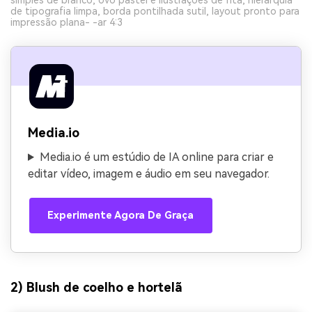
simples de branco, ovo pastel e ilustrações de fita, hierarquia
de tipografia limpa, borda pontilhada sutil, layout pronto para
impressão plana- -ar 4:3
Media.io
Media.io é um estúdio de IA online para criar e
editar vídeo, imagem e áudio em seu navegador.
Experimente Agora De Graça
2) Blush de coelho e hortelã