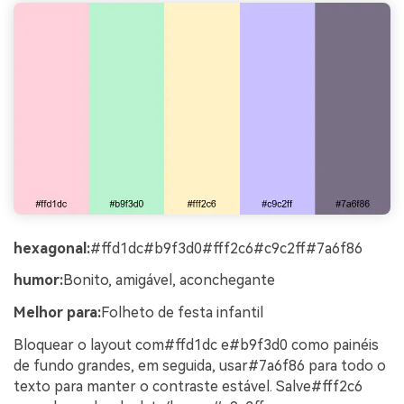
hexagonal:
#ffd1dc#b9f3d0#fff2c6#c9c2ff#7a6f86
humor:
Bonito, amigável, aconchegante
Melhor para:
Folheto de festa infantil
Bloquear o layout com#ffd1dc e#b9f3d0 como painéis
de fundo grandes, em seguida, usar#7a6f86 para todo o
texto para manter o contraste estável. Salve#fff2c6