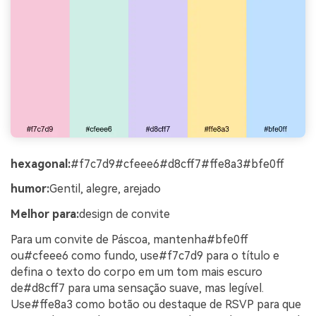
hexagonal:
#f7c7d9#cfeee6#d8cff7#ffe8a3#bfe0ff
humor:
Gentil, alegre, arejado
Melhor para:
design de convite
Para um convite de Páscoa, mantenha#bfe0ff
ou#cfeee6 como fundo, use#f7c7d9 para o título e
defina o texto do corpo em um tom mais escuro
de#d8cff7 para uma sensação suave, mas legível.
Use#ffe8a3 como botão ou destaque de RSVP para que