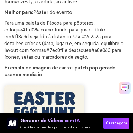
humor:
zesty, divertido, ao ar livre
Melhor para:
Pôster do evento
Para uma paleta de Páscoa para pôsteres,
coloque#ffd08a como fundo para que o título
em#ff8a3d seja lido à distância. Use#2e2a2a para
detalhes críticos (data, lugar) e, em seguida, equilibre o
layout com formas#7ec8ff e destaques#a8e063 para
ícones, setas ou marcadores de seção.
Exemplo de imagem de carrot patch pop gerado
usando media.io
Gerador de Vídeos com IA
Gerar agora
Crie vídeos facilmente a partir de texto ou imagens