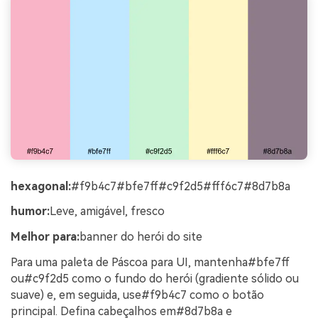
hexagonal:
#f9b4c7#bfe7ff#c9f2d5#fff6c7#8d7b8a
humor:
Leve, amigável, fresco
Melhor para:
banner do herói do site
Para uma paleta de Páscoa para UI, mantenha#bfe7ff
ou#c9f2d5 como o fundo do herói (gradiente sólido ou
suave) e, em seguida, use#f9b4c7 como o botão
principal. Defina cabeçalhos em#8d7b8a e