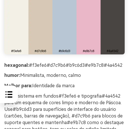
hexagonal:
#f3efe6#d7c9b6#b9c6d3#e9b7c8#4a4542
humor:
Minimalista, moderno, calmo
Melhor para:
Identidade da marca
Crie o sistema em fundos#f3efe6 e tipografia#4a4542
para um esquema de cores limpo e moderno de Páscoa.
Use#b9c6d3 para superfícies de interface do usuário
(cartões, barras de navegação), #d7c9b6 para blocos de
suporte quentes e mantenha#e9b7c8 como o destaque