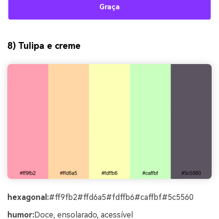
Graça
8) Tulipa e creme
hexagonal:
#ff9fb2#ffd6a5#fdffb6#caffbf#5c5560
humor:
Doce, ensolarado, acessível