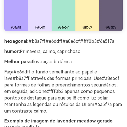
hexagonal:
#b8a7ff#e6ddff#a8e6cf#fff0b3#6a5f7a
humor:
Primavera, calmo, caprichoso
Melhor para:
Ilustração botânica
Faça#e6ddff o fundo semelhante ao papel e
lave#b8a7ff através das formas principais. Use#a8e6cf
para formas de folhas e preenchimentos secundários,
em seguida, adicione#fff0b3 apenas como pequenos
pontos de destaque para que se lê como luz solar.
Mantenha as legendas ou rótulos da UI em#6a5f7a para
um contraste calmo.
Exemplo de imagem de lavender meadow gerado