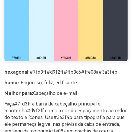
hexagonal:
#7fd3ff#d9f2ff#ffb3c6#ffe08a#3a3f4b
humor:
Frigoroso, feliz, edificante
Melhor para:
Cabeçalho de e-mail
Faça#7fd3ff a barra de cabeçalho principal e
mantenha#d9f2ff como a cor do espaçamento ao redor
do texto e ícones. Use#3a3f4b para tipografia para que
ele permaneça legível nas prévias da caixa de entrada,
em seguida, coloque#ffe08a em crachás de oferta