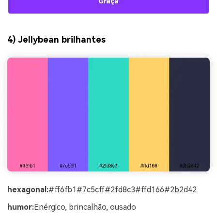
Graça
4) Jellybean brilhantes
hexagonal:
#ff6fb1#7c5cff#2fd8c3#ffd166#2b2d42
humor:
Enérgico, brincalhão, ousado