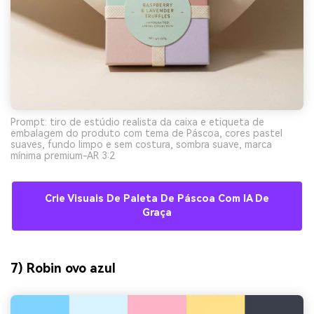
Prompt: tiro de estúdio realista da caixa e etiqueta de
embalagem do produto com tema de Páscoa, cores pastel
suaves, fundo limpo e sem costura, sombra suave, marca
mínima premium-AR 3:2
Crie Visuais De Paleta De Páscoa Com IA De
Graça
7) Robin ovo azul