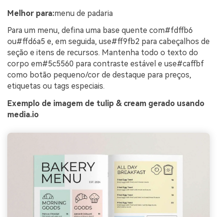
Melhor para:
menu de padaria
Para um menu, defina uma base quente com#fdffb6
ou#ffd6a5 e, em seguida, use#ff9fb2 para cabeçalhos de
seção e itens de recursos. Mantenha todo o texto do
corpo em#5c5560 para contraste estável e use#caffbf
como botão pequeno/cor de destaque para preços,
etiquetas ou tags especiais.
Exemplo de imagem de tulip & cream gerado usando
media.io