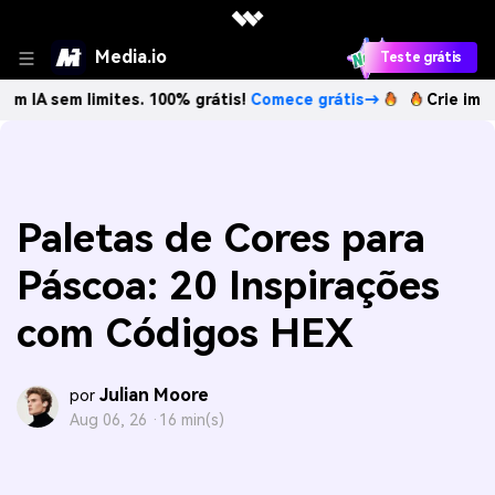
Media.io
Teste grátis
 limites. 100% grátis!
Comece grátis→
Crie imagens com I
Paletas de Cores para
Páscoa: 20 Inspirações
com Códigos HEX
Julian Moore
por
Aug 06, 26 ·
16 min(s)