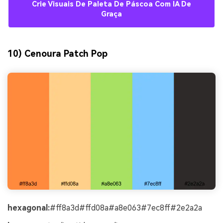
Crie Visuais De Paleta De Páscoa Com IA De
Graça
10) Cenoura Patch Pop
hexagonal:
#ff8a3d#ffd08a#a8e063#7ec8ff#2e2a2a