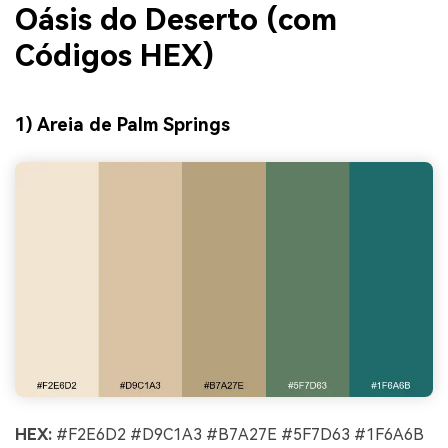
Oásis do Deserto (com
Códigos HEX)
1) Areia de Palm Springs
HEX:
#F2E6D2 #D9C1A3 #B7A27E #5F7D63 #1F6A6B