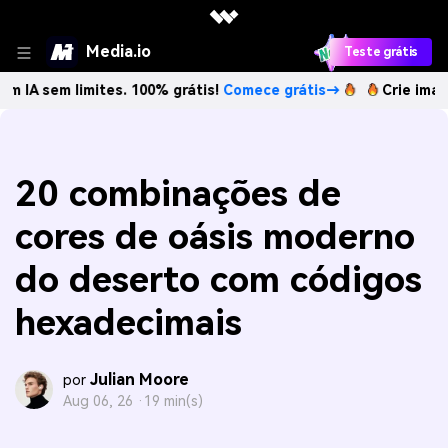
Media.io
Teste grátis
limites. 100% grátis!
Comece grátis→
Crie imagens com I
20 combinações de
cores de oásis moderno
do deserto com códigos
hexadecimais
Julian Moore
por
Aug 06, 26 ·
19 min(s)