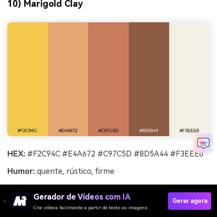
10) Marigold Clay
HEX:
#F2C94C #E4A672 #C97C5D #8D5A44 #F3EEE6
Humor:
quente, rústico, firme
Melhor para:
marcas de cerâmica, decoração para casa,
Gerador de Vídeos com IA
embalagens artesanais
Gerar agora
Crie vídeos facilmente a partir de texto ou imagens