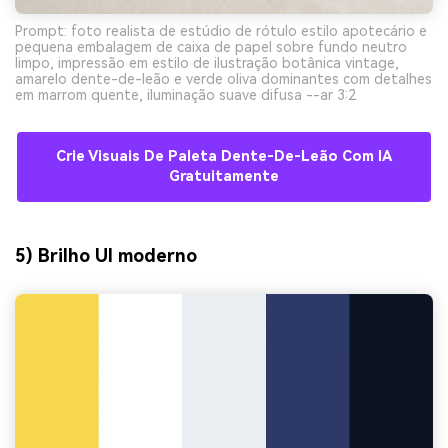
Prompt: foto realista de estúdio de rótulo estilo apotecário e
pequena embalagem de caixa de papel sobre fundo neutro
limpo, impressão em estilo de ilustração botânica vintage,
amarelo dente-de-leão e verde oliva dominantes com detalhes
em marrom quente, iluminação suave difusa --ar 3:2
Crie Visuais De Paleta Dente-De-Leão Com IA
Gratuitamente
5) Brilho UI moderno