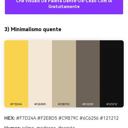
Crie Visuais De Paleta Dente-De-Leão Com IA
Gratuitamente
3) Minimalismo quente
HEX:
#F7D24A #F2E8D5 #C9B79C #6C6256 #121212