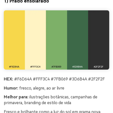
1) Prado ensolarado
HEX:
#F6D64A #FFF3C4 #7FB069 #3D6B4A #2F2F2F
Humor:
fresco, alegre, ao ar livre
Melhor para:
ilustrações botânicas, campanhas de
primavera, branding de estilo de vida
Fresco e brilhante como a luz do sol em grama nova,