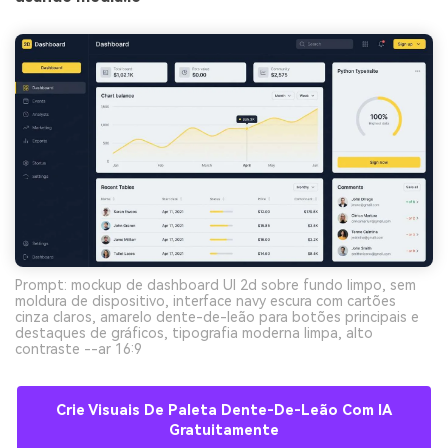
Prompt: mockup de dashboard UI 2d sobre fundo limpo, sem
moldura de dispositivo, interface navy escura com cartões
cinza claros, amarelo dente-de-leão para botões principais e
destaques de gráficos, tipografia moderna limpa, alto
contraste --ar 16:9
Crie Visuais De Paleta Dente-De-Leão Com IA
Gratuitamente