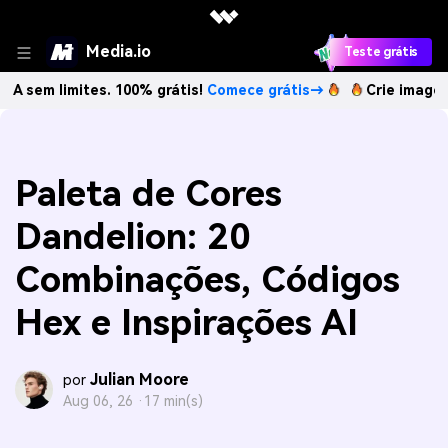
Media.io
Teste grátis
mites. 100% grátis!
Comece grátis→
Crie imagens com IA s
Paleta de Cores
Dandelion: 20
Combinações, Códigos
Hex e Inspirações AI
Julian Moore
por
Aug 06, 26 ·
17 min(s)