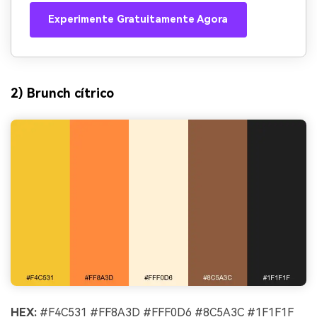
Experimente Gratuitamente Agora
2) Brunch cítrico
HEX:
#F4C531 #FF8A3D #FFF0D6 #8C5A3C #1F1F1F