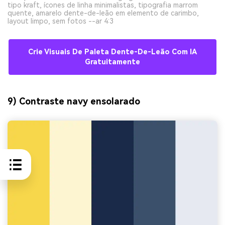
tipo kraft, ícones de linha minimalistas, tipografia marrom
quente, amarelo dente-de-leão em elemento de carimbo,
layout limpo, sem fotos --ar 4:3
Crie Visuais De Paleta Dente-De-Leão Com IA
Gratuitamente
9) Contraste navy ensolarado