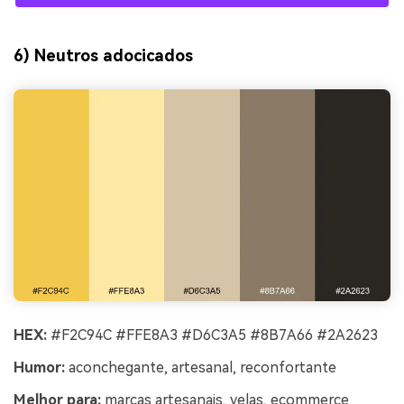
6) Neutros adocicados
HEX:
#F2C94C #FFE8A3 #D6C3A5 #8B7A66 #2A2623
Humor:
aconchegante, artesanal, reconfortante
Melhor para:
marcas artesanais, velas, ecommerce