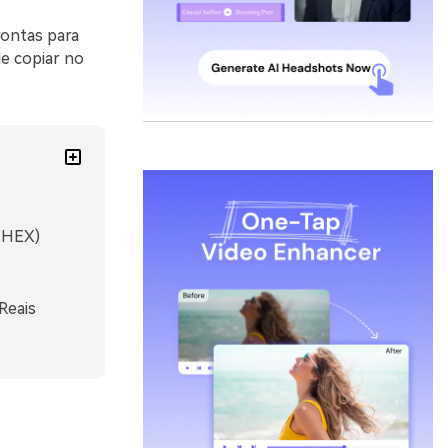
rontas para
e copiar no
s HEX)
Reais