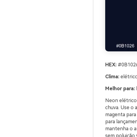
HEX:
#0B1026
Clima:
elétric
Melhor para:
Neon elétrico
chuva. Use o 
magenta para 
para lançamen
mantenha o am
sem poluição v