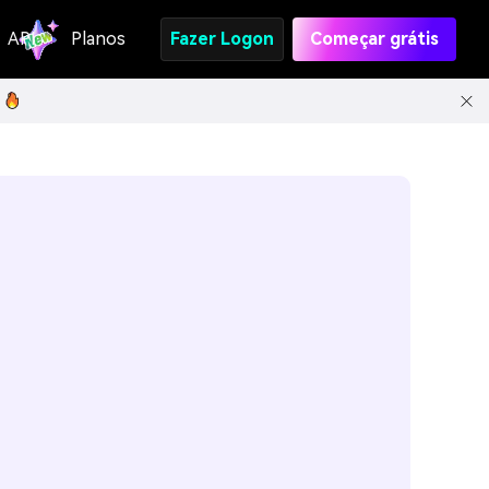
API
Planos
Fazer Logon
Começar grátis