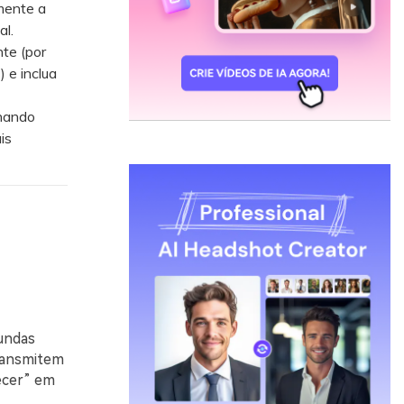
mente a
l.
nte (por
 e inclua
onando
is
undas
transmitem
ecer” em