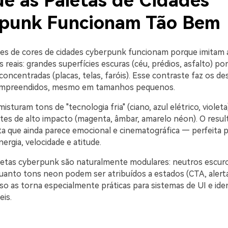
ue as Paletas de Cidades
punk Funcionam Tão Bem
s de cores de cidades cyberpunk funcionam porque imitam 
 reais: grandes superfícies escuras (céu, prédios, asfalto) p
concentradas (placas, telas, faróis). Esse contraste faz os d
ompreendidos, mesmo em tamanhos pequenos.
sturam tons de "tecnologia fria" (ciano, azul elétrico, viole
tes de alto impacto (magenta, âmbar, amarelo néon). O resu
sta que ainda parece emocional e cinematográfica — perfeita 
rgia, velocidade e atitude.
aletas cyberpunk são naturalmente modulares: neutros escuro
uanto tons neon podem ser atribuídos a estados (CTA, alerta
so as torna especialmente práticas para sistemas de UI e ide
eis.