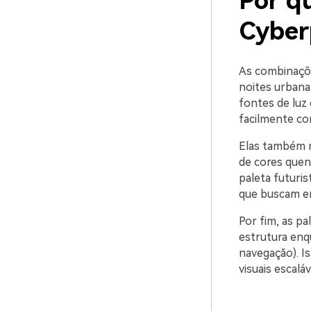
Por q
Cyber
As combinaçõe
noites urbanas
fontes de luz 
facilmente c
Elas também mi
de cores quen
paleta futuri
que buscam ene
Por fim, as p
estrutura enq
navegação). Is
visuais escaláv