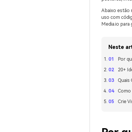
Abaixo estão 
uso com códi
Media.io para
Neste ar
Por qu
20+ Id
Quais
Como U
Crie V