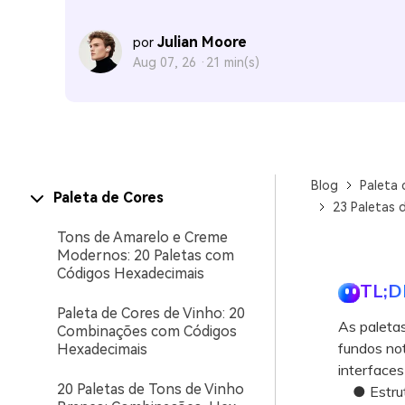
Julian Moore
por
Aug 07, 26 ·
21 min(s)
Blog
Paleta 
Paleta de Cores
23 Paletas 
Tons de Amarelo e Creme
Modernos: 20 Paletas com
Códigos Hexadecimais
TL;D
Paleta de Cores de Vinho: 20
As paletas
Combinações com Códigos
fundos not
Hexadecimais
interfaces
20 Paletas de Tons de Vinho
● Estrutur