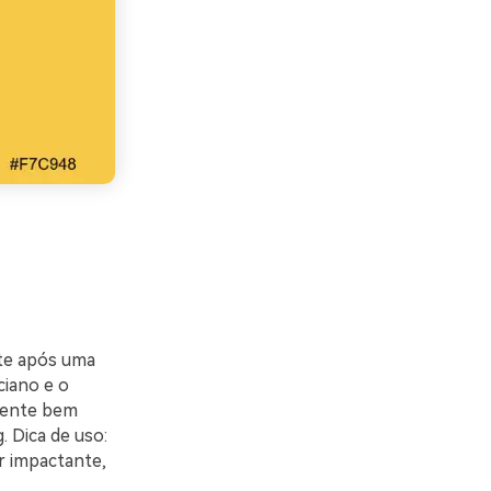
te após uma
ciano e o
lmente bem
 Dica de uso:
r impactante,