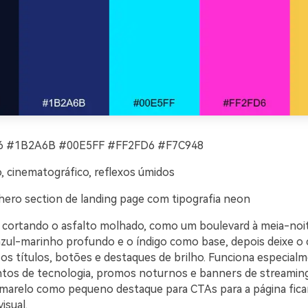
 #1B2A6B #00E5FF #FF2FD6 #F7C948
o, cinematográfico, reflexos úmidos
hero section de landing page com tipografia neon
 cortando o asfalto molhado, como um boulevard à meia-noi
azul-marinho profundo e o índigo como base, depois deixe o 
os títulos, botões e destaques de brilho. Funciona especia
tos de tecnologia, promos noturnos e banners de streaming.
arelo como pequeno destaque para CTAs para a página fica
isual.