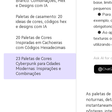
Branco: Combinações, Hex
base, limi
e Designs com IA
pequenos d
● Para pro
Paletas de casamento: 20
exemplo, c
ideias de cores, códigos hex
obrigatori
e designs com IA
● Ao apli
20 Paletas de Cores
texturas o
Inspiradas em Cachoeiras
utilizando
com Códigos Hexadecimais
Ask AI for
23 Paletas de Cores
Cyberpunk para Cidades
Modernas: Inspirações e
Chat
Combinações
As paletas de
noturnas, det
instantaneame
pôsteres, inte