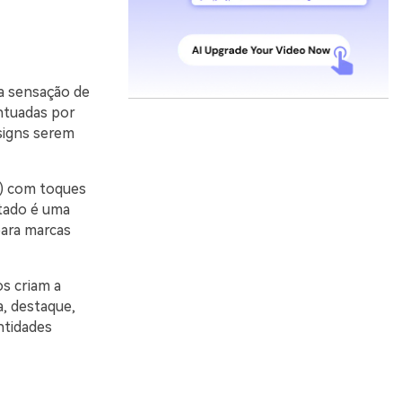
a sensação de
ontuadas por
esigns serem
ta) com toques
ltado é uma
para marcas
s criam a
, destaque,
ntidades