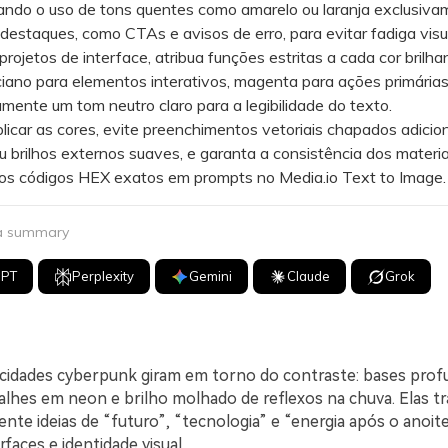
tando o uso de tons quentes como amarelo ou laranja exclusiva
estaques, como CTAs e avisos de erro, para evitar fadiga visua
jetos de interface, atribua funções estritas a cada cor brilha
iano para elementos interativos, magenta para ações primárias)
amente um tom neutro claro para a legibilidade do texto.
car as cores, evite preenchimentos vetoriais chapados adici
u brilhos externos suaves, e garanta a consistência dos materia
 os códigos HEX exatos em prompts no Media.io Text to Image.
 a summary
GPT
Perplexity
Gemini
Claude
Grok
 cidades cyberpunk giram em torno do contraste: bases prof
alhes em neon e brilho molhado de reflexos na chuva. Elas 
nte ideias de “futuro”, “tecnologia” e “energia após o anoit
rfaces e identidade visual.