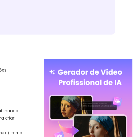
ões
ombinando
a criar
curo) como