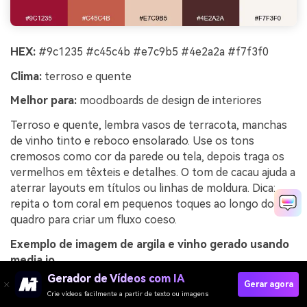
HEX:
#9c1235 #c45c4b #e7c9b5 #4e2a2a #f7f3f0
Clima:
terroso e quente
Melhor para:
moodboards de design de interiores
Terroso e quente, lembra vasos de terracota, manchas
de vinho tinto e reboco ensolarado. Use os tons
cremosos como cor da parede ou tela, depois traga os
vermelhos em têxteis e detalhes. O tom de cacau ajuda a
aterrar layouts em títulos ou linhas de moldura. Dica:
repita o tom coral em pequenos toques ao longo do
quadro para criar um fluxo coeso.
Exemplo de imagem de argila e vinho gerado usando
media.io
Gerador de Vídeos com IA
Gerar agora
Crie vídeos facilmente a partir de texto ou imagens