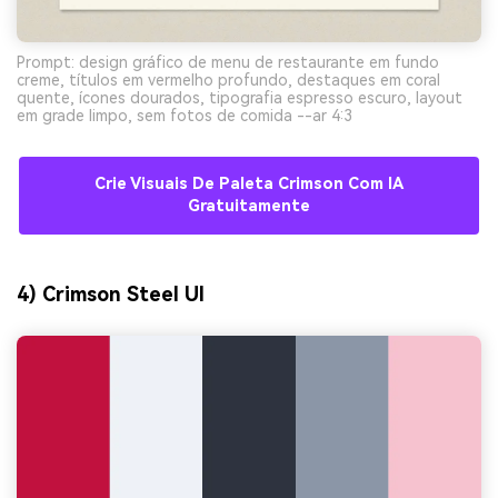
Prompt: design gráfico de menu de restaurante em fundo
creme, títulos em vermelho profundo, destaques em coral
quente, ícones dourados, tipografia espresso escuro, layout
em grade limpo, sem fotos de comida --ar 4:3
Crie Visuais De Paleta Crimson Com IA
Gratuitamente
4) Crimson Steel UI