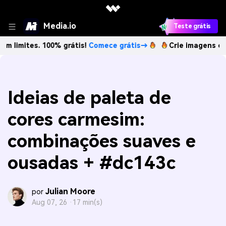
Media.io
Teste grátis
s. 100% grátis!
Comece grátis→
Crie imagens com IA sem 
Ideias de paleta de
cores carmesim:
combinações suaves e
ousadas + #dc143c
Julian Moore
por
Aug 07, 26 ·
17 min(s)