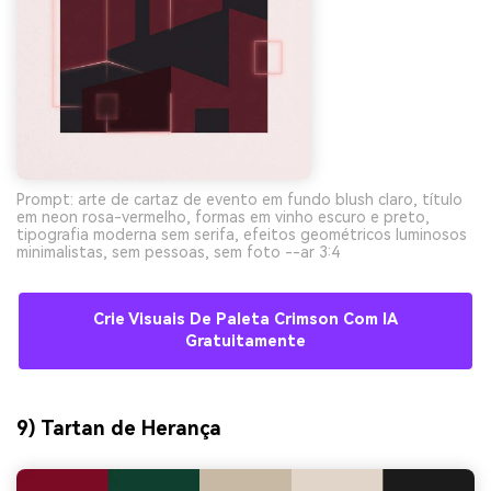
Prompt: arte de cartaz de evento em fundo blush claro, título
em neon rosa-vermelho, formas em vinho escuro e preto,
tipografia moderna sem serifa, efeitos geométricos luminosos
minimalistas, sem pessoas, sem foto --ar 3:4
Crie Visuais De Paleta Crimson Com IA
Gratuitamente
9) Tartan de Herança