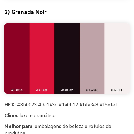
2) Granada Noir
HEX:
#8b0023 #dc143c #1a0b12 #bfa3a8 #f5efef
Clima:
luxo e dramático
Melhor para:
embalagens de beleza e rótulos de
produtos