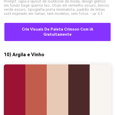
Prompt: capa e layout de lookbook de moda, design gráfico
em fundo bege quente liso, título em vermelho escuro, blocos
verde escuro, tipografia preta minimalista, padrão de linhas
sutil inspirado em tartan, sem modelos, sem fotos --ar 4:3
Crie Visuais De Paleta Crimson Com IA
Gratuitamente
10) Argila e Vinho