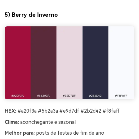
5) Berry de Inverno
HEX:
#a20f3a #5b2a3a #e9d7df #2b2d42 #f8faff
Clima:
aconchegante e sazonal
Melhor para:
posts de festas de fim de ano