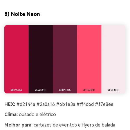
8) Noite Neon
HEX:
#d2144a #2a0a16 #6b1e3a #ff4d6d #f7e8ee
Clima:
ousado e elétrico
Melhor para:
cartazes de eventos e flyers de balada